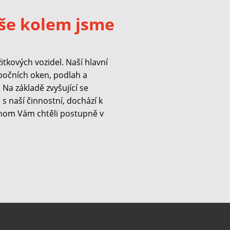
še kolem jsme
kových vozidel. Naší hlavní
 bočních oken, podlah a
Na základě zvyšující se
s naší činnostní, dochází k
hom Vám chtěli postupně v