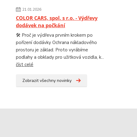
21.01.2026
COLOR CARS, spol. s r.o. - Výdřevy
dodávek na počkání
🛠️ Proč je výdřeva prvním krokem po
pořízení dodávky Ochrana nákladového
prostoru je základ. Proto vyrábíme
podlahy a obklady pro užitková vozidla, k...
číst celé
Zobrazit všechny novinky