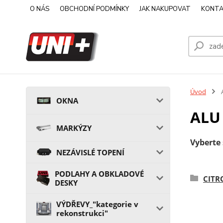
O NÁS
OBCHODNÍ PODMÍNKY
JAK NAKUPOVAT
KONTA
Úvod
A
OKNA
ALU
MARKÝZY
Vyberte 
NEZÁVISLÉ TOPENÍ
PODLAHY A OBKLADOVÉ
CITR
DESKY
VÝDŘEVY_"kategorie v
rekonstrukci"