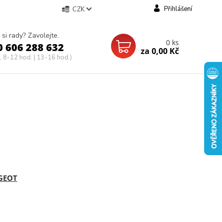
Přihlášení
CZK
 si rady? Zavolejte.
0
ks
0 606 288 632
za
0,00 Kč
, 8-12 hod. | 13-16 hod.)
GEOT