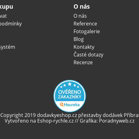
ákupu
O nás
vat
O nás
podmínky
Reference
Fotogalerie
Blog
systém
Kontakty
Časté dotazy
Recenze
 Copyright 2019 dodavkyeshop.cz
přestavby dodávek
Příbra
Vytvořeno na
Eshop-rychle.cz
// Grafika:
Poradnyweb.cz