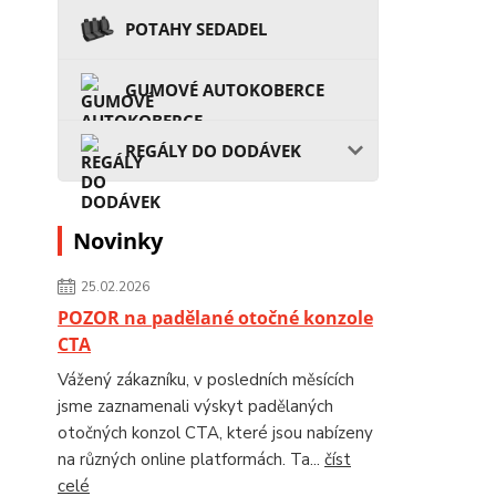
POTAHY SEDADEL
GUMOVÉ AUTOKOBERCE
REGÁLY DO DODÁVEK
Novinky
25.02.2026
POZOR na padělané otočné konzole
CTA
Vážený zákazníku, v posledních měsících
jsme zaznamenali výskyt padělaných
otočných konzol CTA, které jsou nabízeny
na různých online platformách. Ta...
číst
celé