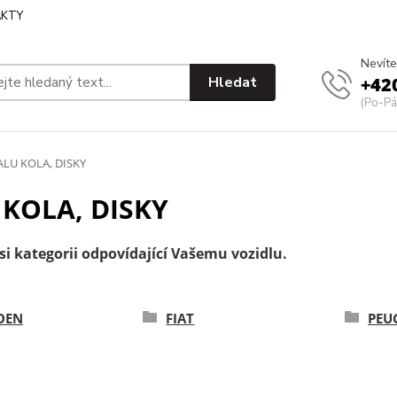
KTY
Nevíte
Hledat
+42
(Po-Pá
LU KOLA, DISKY
 KOLA, DISKY
si kategorii odpovídající Vašemu vozidlu.
OEN
FIAT
PEU