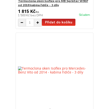
Termoclona oken Isoflex pro MB Sprinter W907
od 2018 kabina řidiče - 3 díly
1 815 Kč
/
ks
Skladem
1 500 Kč
bez DPH
Přidat do košíku