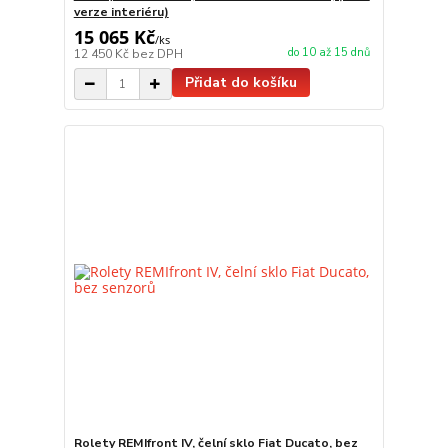
verze interiéru)
15 065 Kč
/
ks
do 10 až 15 dnů
12 450 Kč
bez DPH
Přidat do košíku
Rolety REMIfront IV, čelní sklo Fiat Ducato, bez