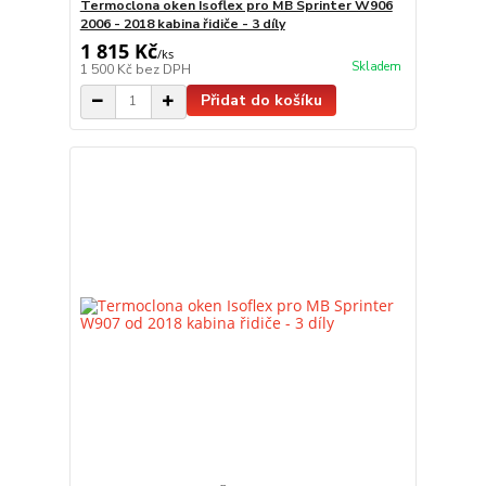
Termoclona oken Isoflex pro MB Sprinter W906
2006 - 2018 kabina řidiče - 3 díly
1 815 Kč
/
ks
Skladem
1 500 Kč
bez DPH
Přidat do košíku