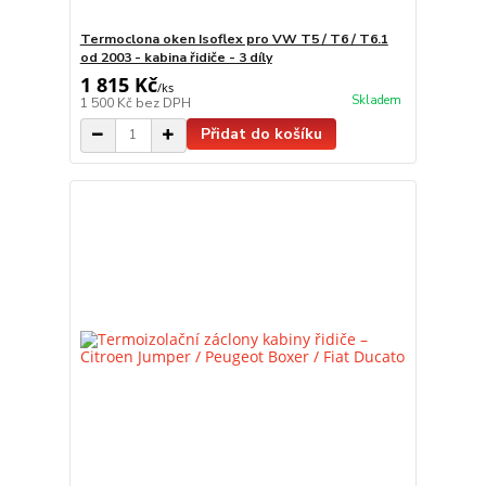
Termoclona oken Isoflex pro VW T5 / T6 / T6.1
od 2003 - kabina řidiče - 3 díly
1 815 Kč
/
ks
Skladem
1 500 Kč
bez DPH
Přidat do košíku