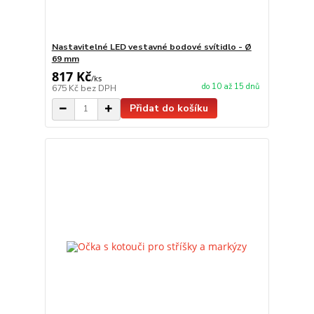
Nastavitelné LED vestavné bodové svítidlo - Ø
69 mm
817 Kč
/
ks
do 10 až 15 dnů
675 Kč
bez DPH
Přidat do košíku