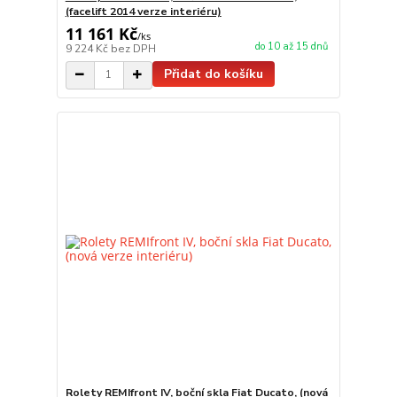
(facelift 2014 verze interiéru)
11 161 Kč
/
ks
do 10 až 15 dnů
9 224 Kč
bez DPH
Přidat do košíku
Rolety REMIfront IV, boční skla Fiat Ducato, (nová