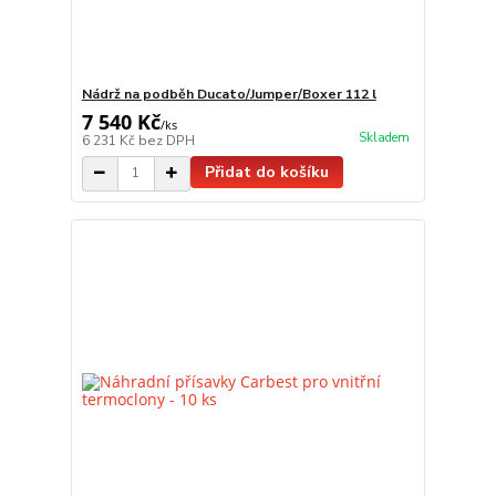
Nádrž na podběh Ducato/Jumper/Boxer 112 l
7 540 Kč
/
ks
Skladem
6 231 Kč
bez DPH
Přidat do košíku