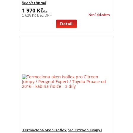
šedá/stříbrná
1 970 Kč
/
ks
Není skladem
1 628 Kč
bez DPH
Detail
Termoclona oken Isoflex pro Citroen Jumpy /