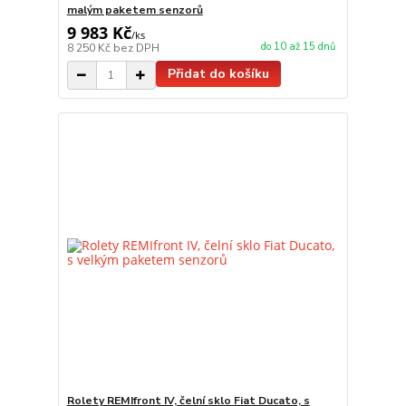
malým paketem senzorů
9 983 Kč
/
ks
do 10 až 15 dnů
8 250 Kč
bez DPH
Přidat do košíku
Rolety REMIfront IV, čelní sklo Fiat Ducato, s