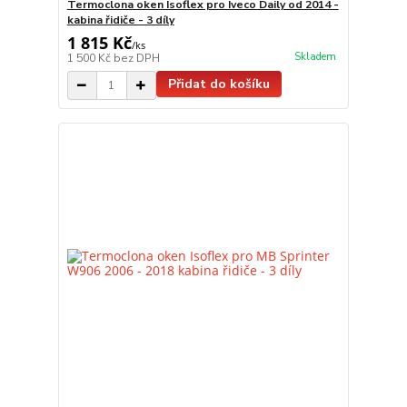
Termoclona oken Isoflex pro Iveco Daily od 2014 -
kabina řidiče - 3 díly
1 815 Kč
/
ks
Skladem
1 500 Kč
bez DPH
Přidat do košíku