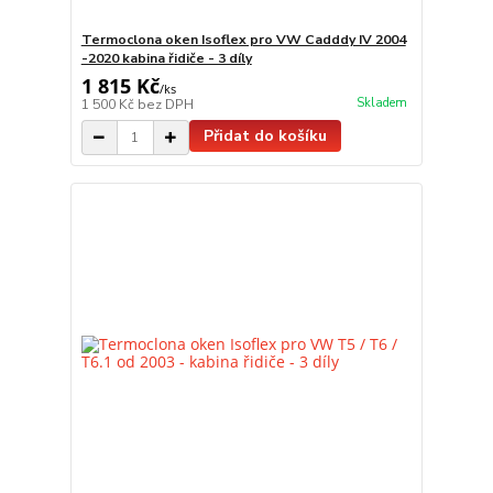
Termoclona oken Isoflex pro VW Cadddy IV 2004
-2020 kabina řidiče - 3 díly
1 815 Kč
/
ks
Skladem
1 500 Kč
bez DPH
Přidat do košíku