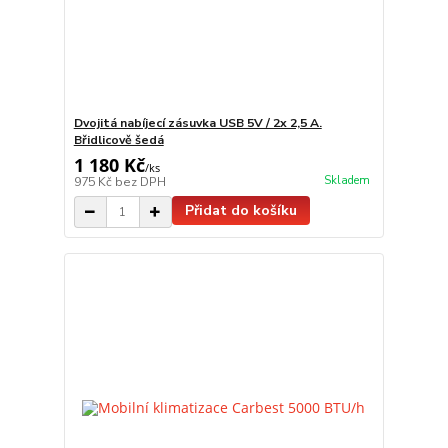
Dvojitá nabíjecí zásuvka USB 5V / 2x 2,5 A.
Břidlicově šedá
1 180 Kč
/
ks
Skladem
975 Kč
bez DPH
Přidat do košíku