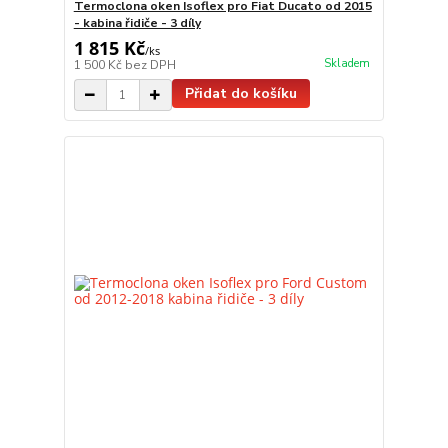
Termoclona oken Isoflex pro Fiat Ducato od 2015
- kabina řidiče - 3 díly
1 815 Kč
/
ks
Skladem
1 500 Kč
bez DPH
Přidat do košíku