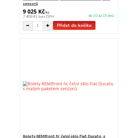
senzorů
9 025 Kč
/
ks
do 10 až 15 dnů
7 459 Kč
bez DPH
Přidat do košíku
Rolety REMIfront IV, čelní sklo Fiat Ducato, s