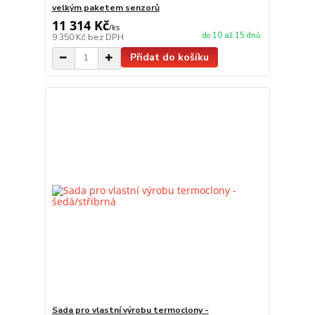
velkým paketem senzorů
11 314 Kč
/
ks
do 10 až 15 dnů
9 350 Kč
bez DPH
Přidat do košíku
Sada pro vlastní výrobu termoclony -