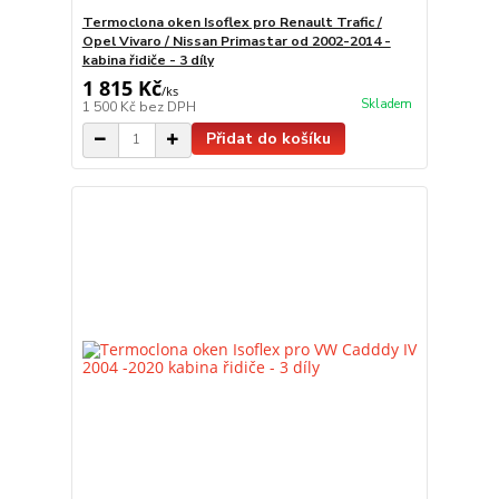
Termoclona oken Isoflex pro Renault Trafic /
Opel Vivaro / Nissan Primastar od 2002-2014 -
kabina řidiče - 3 díly
1 815 Kč
/
ks
Skladem
1 500 Kč
bez DPH
Přidat do košíku