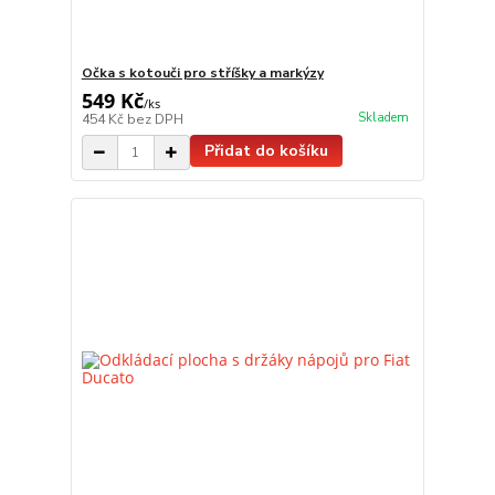
Očka s kotouči pro stříšky a markýzy
549 Kč
/
ks
Skladem
454 Kč
bez DPH
Přidat do košíku