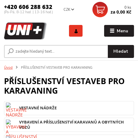
+420 606 288 632
0
ks
CZK
za
0,00 Kč
(Po-Pá, 8-12 hod. | 13-16 hod.)
Menu
Hledat
Úvod
PŘÍSLUŠENSTVÍ VESTAVEB PRO KARAVANING
PŘÍSLUŠENSTVÍ VESTAVEB PRO
KARAVANING
VESTAVNÉ NÁDRŽE
VYBAVENÍ A PŘÍSLUŠENSTVÍ KARAVANŮ A OBYTNÝCH
VOZŮ