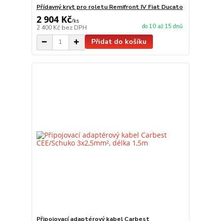
Přídavný kryt pro roletu Remifront IV Fiat Ducato
2 904 Kč
/
ks
do 10 až 15 dnů
2 400 Kč
bez DPH
Přidat do košíku
Připojovací adaptérový kabel Carbest