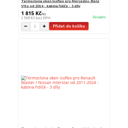
Termoclona oken Isoflex pro Mercedes-Benz
Vito od 2014 - kabina řidiče - 3 díly
1 815 Kč
/
ks
Skladem
1 500 Kč
bez DPH
Přidat do košíku