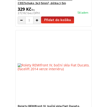
CEE/Schuko 3x2,5mm², délka 1,5m
329 Kč
/
ks
Skladem
272 Kč
bez DPH
Přidat do košíku
Rolety REMIfront IV, boční skla Fiat Ducato,