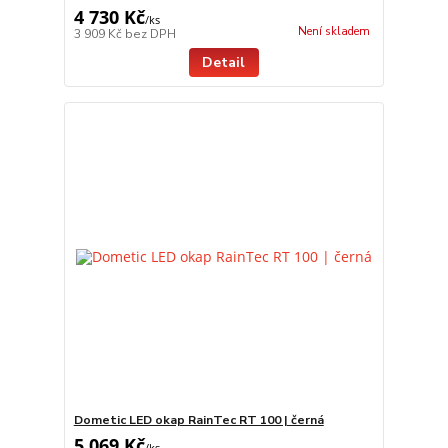
4 730 Kč
/
ks
Není skladem
3 909 Kč
bez DPH
Detail
Dometic LED okap RainTec RT 100 | černá
5 069 Kč
/
ks