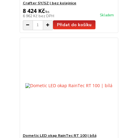
Crafter SY/SZ | bez kolejnice
8 424 Kč
/
ks
Skladem
6 962 Kč
bez DPH
Přidat do košíku
Dometic LED okap RainTec RT 100 | bílá