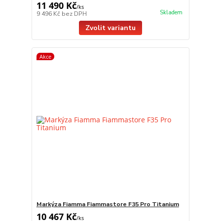
11 490 Kč
/
ks
Skladem
9 496 Kč
bez DPH
Zvolit variantu
Akce
Markýza Fiamma Fiammastore F35 Pro Titanium
10 467 Kč
/
ks