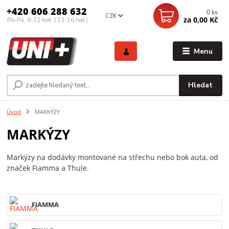
+420 606 288 632
0
ks
CZK
za
0,00 Kč
(Po-Pá, 8-12 hod. | 13-16 hod.)
Menu
Hledat
Úvod
MARKÝZY
MARKÝZY
Markýzy na dodávky montované na střechu nebo bok auta, od
značek Fiamma a Thule.
FIAMMA