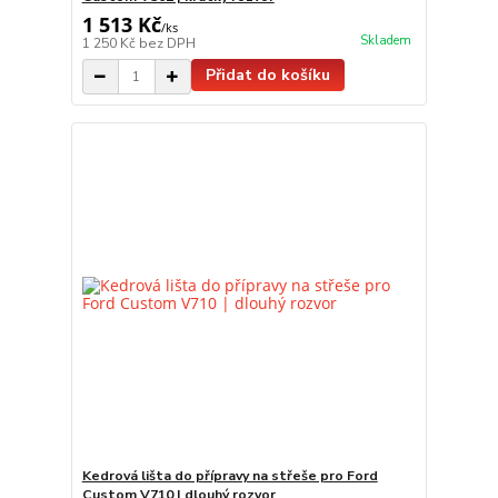
1 513 Kč
/
ks
Skladem
1 250 Kč
bez DPH
Přidat do košíku
Kedrová lišta do přípravy na střeše pro Ford
Custom V710 | dlouhý rozvor