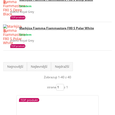
2.
Skladem
plátno Royal Grey
TOP produkt
Markýza Fiamma Fiammastore F80 S Polar White
3.
Skladem
plátno Royal Grey
TOP produkt
Nejnovější
Nejlevnější
Nejdražší
Zobrazuji 1-40 z 40
strana
z 1
TOP produkt