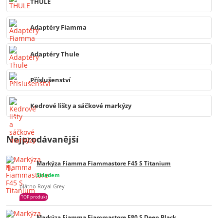
THULE
Adaptéry Fiamma
Adaptéry Thule
Příslušenství
Kedrové lišty a sáčkové markýzy
Nejprodávanější
Markýza Fiamma Fiammastore F45 S Titanium
1.
Skladem
plátno Royal Grey
TOP produkt
Markýza Fiamma Fiammastore F80 S Deep Black