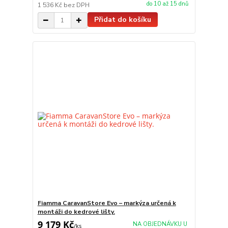
do 10 až 15 dnů
1 536 Kč
bez DPH
Přidat do košíku
Fiamma CaravanStore Evo – markýza určená k
montáži do kedrové lišty.
9 179 Kč
NA OBJEDNÁVKU U
/
ks