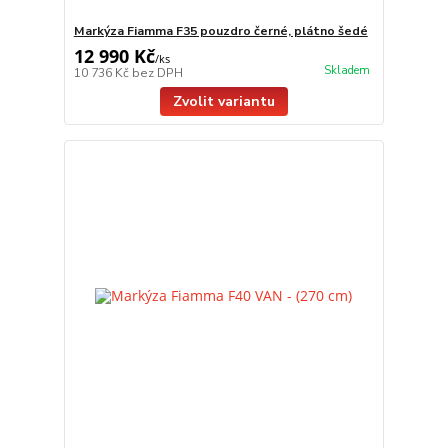
Markýza Fiamma F35 pouzdro černé, plátno šedé
12 990 Kč
/
ks
Skladem
10 736 Kč
bez DPH
Zvolit variantu