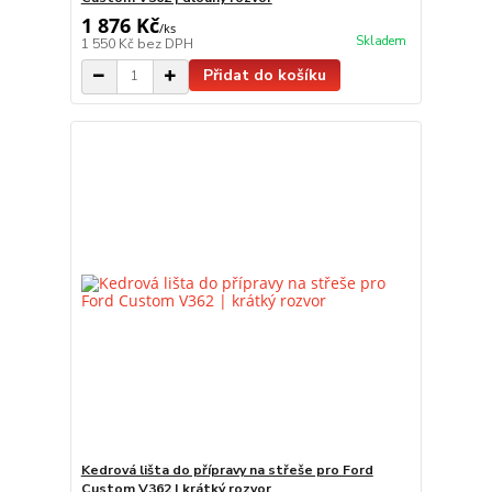
1 876 Kč
/
ks
Skladem
1 550 Kč
bez DPH
Přidat do košíku
Kedrová lišta do přípravy na střeše pro Ford
Custom V362 | krátký rozvor