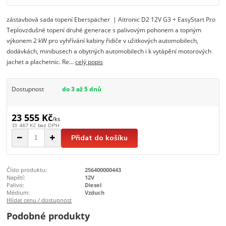
zástavbová sada topení Eberspächer | Aitronic D2 12V G3 + EasyStart Pro
Teplovzdušné topení druhé generace s palivovým pohonem a topným
výkonem 2 kW pro vyhřívání kabiny řidiče v užitkových automobilech,
dodávkách, minibusech a obytných automobilech i k vytápění motorových
jachet a plachetnic. Re...
celý popis
Dostupnost
do 3 až 5 dnů
23 555 Kč
/
ks
19 467 Kč
bez DPH
Přidat do košíku
Číslo produktu:
256400000443
Napětí:
12V
Palivo:
Diesel
Médium:
Vzduch
Hlídat cenu / dostupnost
Podobné produkty