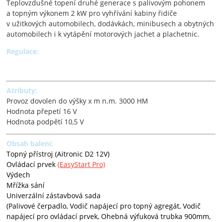
Teplovzdušné topení druhé generace s palivovým pohonem
a topným výkonem 2 kW pro vyhřívání kabiny řidiče
v užitkových automobilech, dodávkách, minibusech a obytných
automobilech i k vytápění motorových jachet a plachetnic.
Regulace:
Atributy:
Provoz dovolen do výšky x m n.m. 3000 HM
Hodnota přepetí 16 V
Hodnota podpětí 10,5 V
Obsah balení:
Topný přístroj (Aitronic D2 12V)
Ovládací prvek
(EasyStart Pro)
Výdech
Mřížka sání
Univerzální zástavbová sada
(Palivové čerpadlo, Vodič napájecí pro topný agregát, Vodič
napájecí pro ovládací prvek, Ohebná výfuková trubka 900mm,