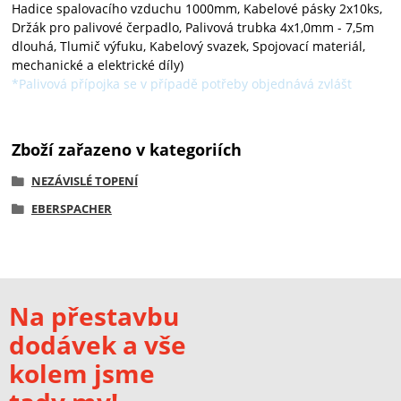
Hadice spalovacího vzduchu 1000mm, Kabelové pásky 2x10ks,
Držák pro palivové čerpadlo, Palivová trubka 4x1,0mm - 7,5m
dlouhá, Tlumič výfuku, Kabelový svazek, Spojovací materiál,
mechanické a elektrické díly)
*Palivová přípojka se v případě potřeby objednává zvlášt
Zboží zařazeno v kategoriích
NEZÁVISLÉ TOPENÍ
EBERSPACHER
Na přestavbu
dodávek a vše
kolem jsme