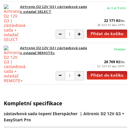
Airtronic D2 12V G3 | zástavbová sada
do 3 až 5 dnů
+ ovladač SELECT
22 171 Kč
/
ks
18 323 Kč
bez DPH
Přidat do košíku
Airtronic D2 12V G3 | zástavbová sada
Skladem
+ ovladač REMOTE+
26 769 Kč
/
ks
22 123 Kč
bez DPH
Přidat do košíku
Kompletní specifikace
zástavbová sada topení Eberspächer | Aitronic D2 12V G3 +
EasyStart Pro