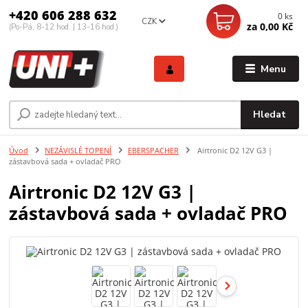
+420 606 288 632
0
ks
CZK
za
0,00 Kč
(Po-Pá, 8-12 hod. | 13-16 hod.)
Menu
Hledat
Úvod
NEZÁVISLÉ TOPENÍ
EBERSPACHER
Airtronic D2 12V G3 |
zástavbová sada + ovladač PRO
Airtronic D2 12V G3 |
zástavbová sada + ovladač PRO