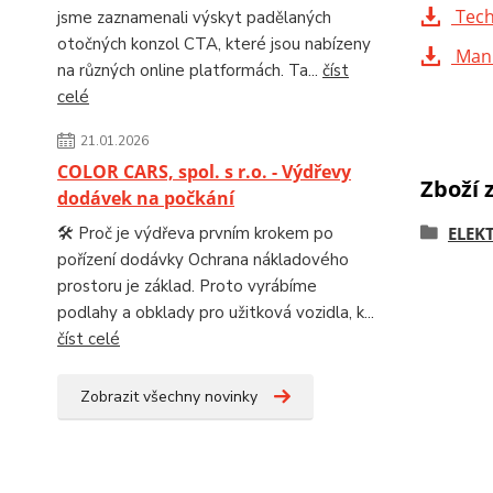
Tech
jsme zaznamenali výskyt padělaných
otočných konzol CTA, které jsou nabízeny
Man
na různých online platformách. Ta...
číst
celé
21.01.2026
COLOR CARS, spol. s r.o. - Výdřevy
Zboží 
dodávek na počkání
🛠️ Proč je výdřeva prvním krokem po
ELEK
pořízení dodávky Ochrana nákladového
prostoru je základ. Proto vyrábíme
podlahy a obklady pro užitková vozidla, k...
číst celé
Zobrazit všechny novinky