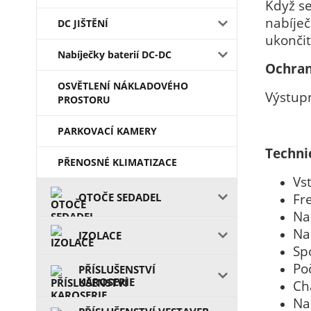
Když s
nabíje
DC JIŠTĚNÍ
ukončit
Nabíječky baterií DC-DC
Ochran
OSVĚTLENÍ NÁKLADOVÉHO
Výstupn
PROSTORU
PARKOVACÍ KAMERY
Techni
PŘENOSNÉ KLIMATIZACE
Vs
OTOČE SEDADEL
Fr
Na
Na
IZOLACE
Sp
Po
PŘÍSLUŠENSTVÍ
KAROSERIE
Ch
Na