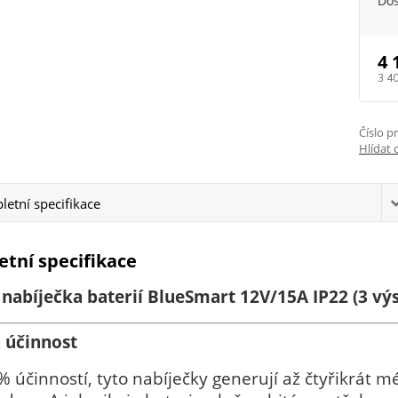
Do
4 
3 4
Číslo p
Hlídat 
etní specifikace
tní specifikace
 nabíječka baterií BlueSmart 12V/15A IP22 (3 vý
 účinnost
% účinností, tyto nabíječky generují až čtyřikrát