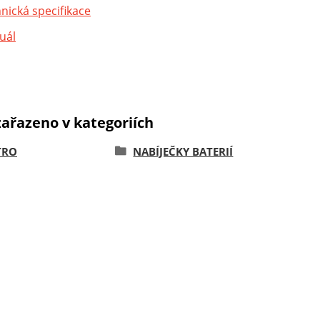
nická specifikace
uál
zařazeno v kategoriích
TRO
NABÍJEČKY BATERIÍ