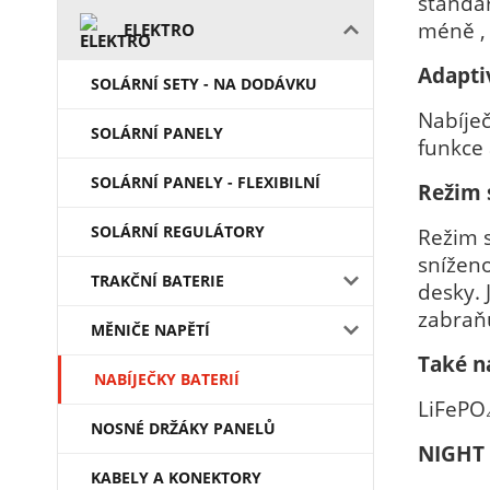
standar
méně ,
ELEKTRO
Adaptiv
SOLÁRNÍ SETY - NA DODÁVKU
Nabíje
SOLÁRNÍ PANELY
funkce 
SOLÁRNÍ PANELY - FLEXIBILNÍ
Režim 
SOLÁRNÍ REGULÁTORY
Režim s
sníženo
TRAKČNÍ BATERIE
desky. 
zabraňu
MĚNIČE NAPĚTÍ
Také na
NABÍJEČKY BATERIÍ
LiFePO₄
NOSNÉ DRŽÁKY PANELŮ
NIGHT 
KABELY A KONEKTORY