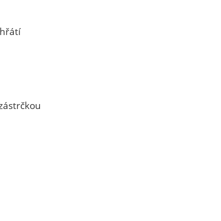
hřátí
 zástrčkou