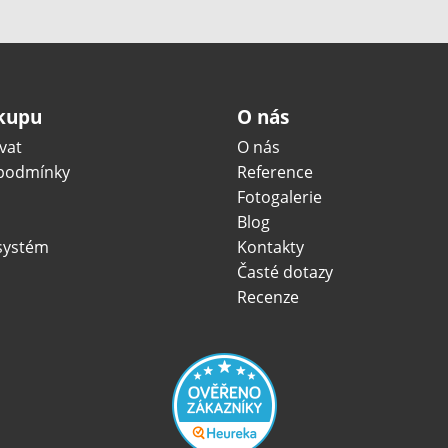
ákupu
O nás
vat
O nás
podmínky
Reference
Fotogalerie
Blog
systém
Kontakty
Časté dotazy
Recenze