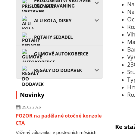
PŘÍSLUŠENSTVÍ VESTAVEB
Na
PRO KARAVANING
Na
Oc
ALU KOLA, DISKY
Ro
Vl
POTAHY SEDADEL
Mat
Ba
GUMOVÉ AUTOKOBERCE
Vý
23
REGÁLY DO DODÁVEK
Stu
Ty
Hm
Novinky
Ro
25.02.2026
POZOR na padělané otočné konzole
CTA
Ke sta
Vážený zákazníku, v posledních měsících