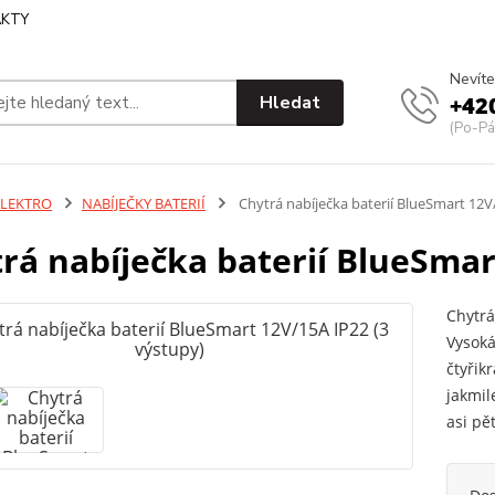
KTY
Nevíte
Hledat
+42
(Po-Pá
ELEKTRO
NABÍJEČKY BATERIÍ
Chytrá nabíječka baterií BlueSmart 12V
rá nabíječka baterií BlueSmar
Chytrá
Vysoká
čtyřik
jakmil
asi pě