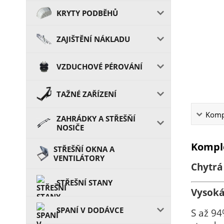
KRYTY PODBĚHŮ
ZAJIŠTĚNÍ NÁKLADU
VZDUCHOVÉ PÉROVÁNÍ
TAŽNÉ ZAŘÍZENÍ
Kompl
ZAHRÁDKY A STŘEŠŇÍ
NOSIČE
Komple
STŘEŠŇÍ OKNA A
VENTILÁTORY
Chytrá
STŘEŠNÍ STANY
Vysoká
SPANÍ V DODÁVCE
S až 94