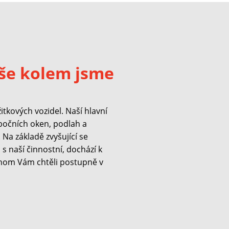
še kolem jsme
kových vozidel. Naší hlavní
 bočních oken, podlah a
Na základě zvyšující se
s naší činnostní, dochází k
hom Vám chtěli postupně v