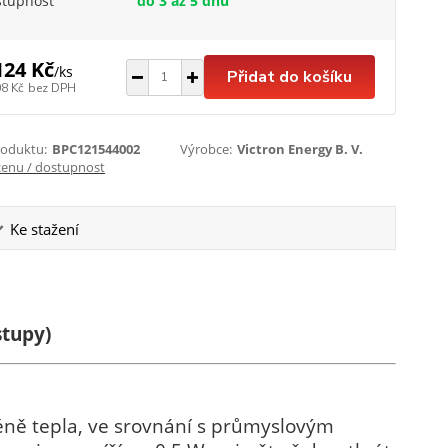
stupnost
do 3 až 5 dnů
124 Kč
/
ks
Přidat do košíku
08 Kč
bez DPH
roduktu:
BPC121544002
Výrobce:
Victron Energy B. V.
cenu / dostupnost
Ke stažení
stupy)
 méně tepla, ve srovnání s průmyslovým