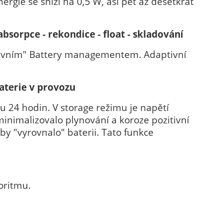
ergie se sníží na 0,5 W, asi pět až desetkrát
absorpce - rekondice - float - skladování
tivním" Battery managementem. Adaptivní
aterie v provozu
u 24 hodin. V storage režimu je napětí
 minimalizovalo plynování a koroze pozitivní
by "vyrovnalo" baterii. Tato funkce
goritmu.