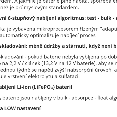
dem. A jakmile je baterie plně nabitá, spotřeba en
 než je průmyslovým standardem.
ní 6-stupňový nabíjení algoritmus: test - bulk - 
čka je vybavena mikroprocesorem řízeným "adap
automaticky optimalizuje nabíjecí proces
skladování: méně údržby a stárnutí, když není b
kladování - pokud baterie nebyla vybíjena po dob
 na 2,2 V / článek (13,2 V na 12 V baterie), aby se
Jednou týdně se napětí zvýší nabsorpční úroveň, a
je vrstvení elektrolytu a sulfataci.
bíjení Li-ion (LiFePO
₄
) baterií
 baterie jsou nabíjeny v bulk - absorpce - float al
a LOW nastavení