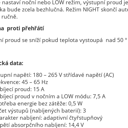
e nastaví noční nebo LOW režim, výstupní proud j
čka bude zcela bezhlučná. Režim NIGHT skončí au
 ručně.
a proti přehřátí
í proud se sníží pokud teplota vystoupá nad 50 ° 
cká data:
tupní napětí: 180 – 265 V střídavé napětí (AC)
ekvence: 45 – 65 Hz
bíjecí proud: 15 A
bíjecí proud v nočním a LOW módu: 7,5 A
otřeba energie bez zátěže: 0,5 W
čet výstupů (nabíjených baterií): 3
arakter nabíjení: adaptivní čtyřstupňový
pětí absorpčního nabíjení: 14,4 V