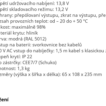
pětí udržovacího nabíjení: 13,8 V
pětí skladovacího režimu: 13,2 V
hrany: přepólovaní výstupu, zkrat na výstupu, pře
zsah provozních teplot: od – 20 do + 50 °C
hkost: maximálně 98%
eriál krytu: hliník
rva: modrá (RAL 5012)
stup na baterii: svorkovnice bez kabelů
0 V AC vstup do nabíječky: 1,5 m kabel s klasickou
peň krytí: IP 22
p zástrčky: CEE7/7 (Schuko)
otnost: 1,3 kg
změry (výška x šířka x délka): 65 x 108 x 235 mm
žení