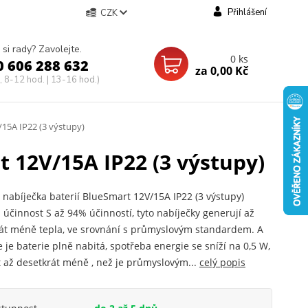
Přihlášení
CZK
 si rady? Zavolejte.
0
ks
0 606 288 632
za
0,00 Kč
, 8-12 hod. | 13-16 hod.)
/15A IP22 (3 výstupy)
t 12V/15A IP22 (3 výstupy)
 nabíječka baterií BlueSmart 12V/15A IP22 (3 výstupy)
 účinnost S až 94% účinností, tyto nabíječky generují až
rát méně tepla, ve srovnání s průmyslovým standardem. A
e je baterie plně nabitá, spotřeba energie se sníží na 0,5 W,
t až desetkrát méně , než je průmyslovým...
celý popis