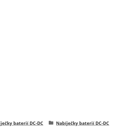
ječky baterií DC-DC
Nabíječky baterií DC-DC