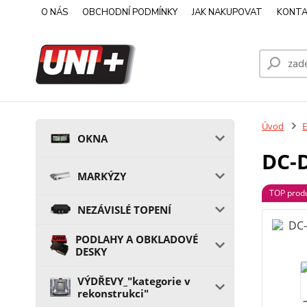
O NÁS
OBCHODNÍ PODMÍNKY
JAK NAKUPOVAT
KONTA
Úvod
OKNA
DC-D
MARKÝZY
TOP prod
NEZÁVISLÉ TOPENÍ
PODLAHY A OBKLADOVÉ
DESKY
VÝDŘEVY_"kategorie v
rekonstrukci"