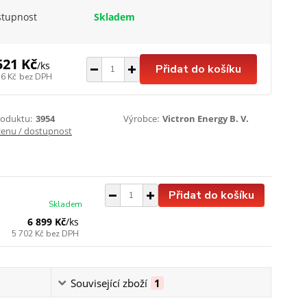
stupnost
Skladem
521 Kč
/
ks
Přidat do košíku
36 Kč
bez DPH
roduktu:
3954
Výrobce:
Victron Energy B. V.
cenu / dostupnost
Přidat do košíku
Skladem
6 899 Kč
/
ks
5 702 Kč
bez DPH
Související zboží
1