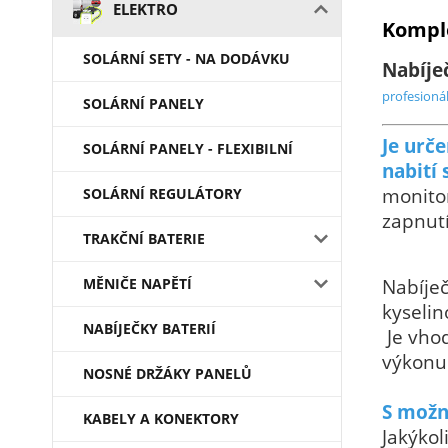
ELEKTRO
Komple
SOLÁRNÍ SETY - NA DODÁVKU
Nabíje
profesioná
SOLÁRNÍ PANELY
Je urč
SOLÁRNÍ PANELY - FLEXIBILNÍ
nabití 
monito
SOLÁRNÍ REGULÁTORY
zapnut
TRAKČNÍ BATERIE
Nabíječ
MĚNIČE NAPĚTÍ
kyselin
NABÍJEČKY BATERIÍ
Je vho
výkonu 
NOSNÉ DRŽÁKY PANELŮ
S možn
KABELY A KONEKTORY
Jakýkol