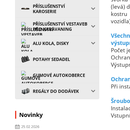
(levá)
PŘÍSLUŠENSTVÍ
KAROSERIE
kostru
vozidla)
PŘÍSLUŠENSTVÍ VESTAVEB
PRO KARAVANING
Všechn
výstup
ALU KOLA, DISKY
Počet j
Ochrana
POTAHY SEDADEL
Výstupn
GUMOVÉ AUTOKOBERCE
Ochran
Při ins
REGÁLY DO DODÁVEK
Šroubo
Instala
Novinky
Vstupní
25.02.2026