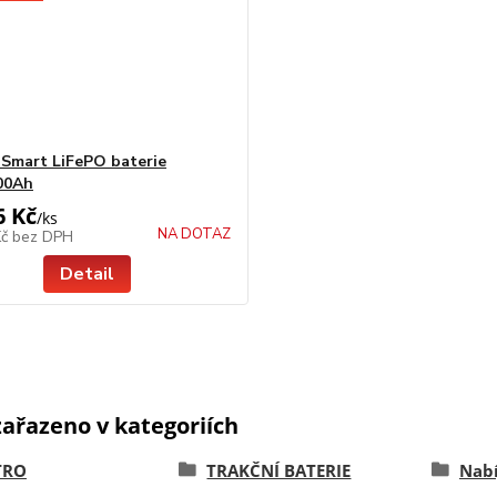
Smart LiFePO baterie
00Ah
6 Kč
/
ks
NA DOTAZ
Kč
bez DPH
Detail
zařazeno v kategoriích
TRO
TRAKČNÍ BATERIE
Nabí