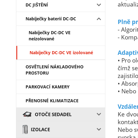
aktuali
DC JIŠTĚNÍ
Nabíječky baterií DC-DC
Plně p
- Algor
Nabíječky DC-DC VE
- Komp
neizolované
Adaptiv
Nabíječky DC-DC VE izolované
• Pro o
OSVĚTLENÍ NÁKLADOVÉHO
čímž se
PROSTORU
zajistil
• Absor
PARKOVACÍ KAMERY
• Nebo 
PŘENOSNÉ KLIMATIZACE
Vzdále
Ke dvo
OTOČE SEDADEL
kontakt
Nebo s
IZOLACE
svorka 