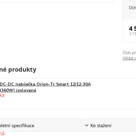
Do
4 
3 7
Číslo p
Hlídat 
né produkty
DC-DC nabíječka Orion-Tr Smart 12/12-30A
(360W) izolovaná
etní specifikace
Ke stažení