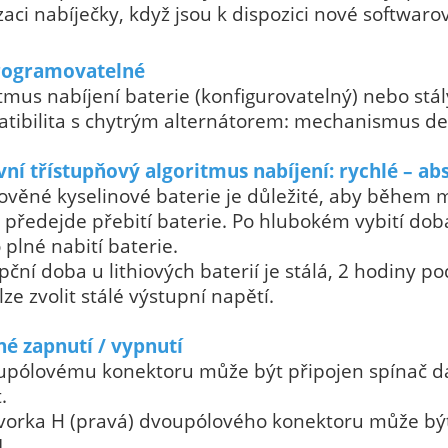
zaci nabíječky, když jsou k dispozici nové softwaro
rogramovatelné
itmus nabíjení baterie (konfigurovatelný) nebo stál
atibilita s chytrým alternátorem: mechanismus d
ní třístupňový algoritmus nabíjení: rychlé – ab
lověné kyselinové baterie je důležité, aby během 
 předejde přebití baterie. Po hlubokém vybití dob
o plné nabití baterie.
pční doba u lithiových baterií je stálá, 2 hodiny p
lze zvolit stálé výstupní napětí.
né zapnutí / vypnutí
upólovému konektoru může být připojen spínač dá
.
vorka H (pravá) dvoupólového konektoru může být
L