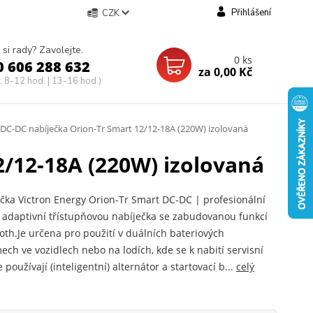
Přihlášení
CZK
 si rady? Zavolejte.
0
ks
0 606 288 632
za
0,00 Kč
, 8-12 hod. | 13-16 hod.)
DC-DC nabíječka Orion-Tr Smart 12/12-18A (220W) izolovaná
2/12-18A (220W) izolovaná
čka Victron Energy Orion-Tr Smart DC-DC | profesionální
adaptivní třístupňovou nabíječka se zabudovanou funkcí
oth.Je určena pro použití v duálních bateriových
ech ve vozidlech nebo na lodích, kde se k nabití servisní
 používají (inteligentní) alternátor a startovací b...
celý