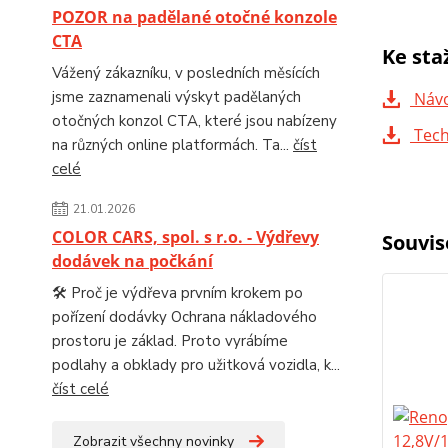
POZOR na padělané otočné konzole
CTA
Ke sta
Vážený zákazníku, v posledních měsících
jsme zaznamenali výskyt padělaných
Návo
otočných konzol CTA, které jsou nabízeny
Tech
na různých online platformách. Ta...
číst
celé
21.01.2026
COLOR CARS, spol. s r.o. - Výdřevy
Souvis
dodávek na počkání
🛠️ Proč je výdřeva prvním krokem po
pořízení dodávky Ochrana nákladového
prostoru je základ. Proto vyrábíme
podlahy a obklady pro užitková vozidla, k...
číst celé
Zobrazit všechny novinky