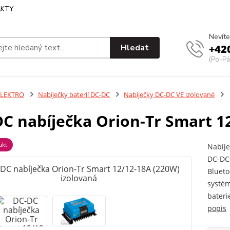
KTY
Nevíte
Hledat
+42
(Po-Pá
ELEKTRO
Nabíječky baterií DC-DC
Nabíječky DC-DC VE izolované
C nabíječka Orion-Tr Smart 1
ukt
Nabíje
DC-DC 
Blueto
systém
baterie
popis