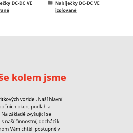
ječky DC-DC VE
Nabíječky DC-DC VE
vané
izolované
še kolem jsme
kových vozidel. Naší hlavní
 bočních oken, podlah a
Na základě zvyšující se
s naší činnostní, dochází k
hom Vám chtěli postupně v