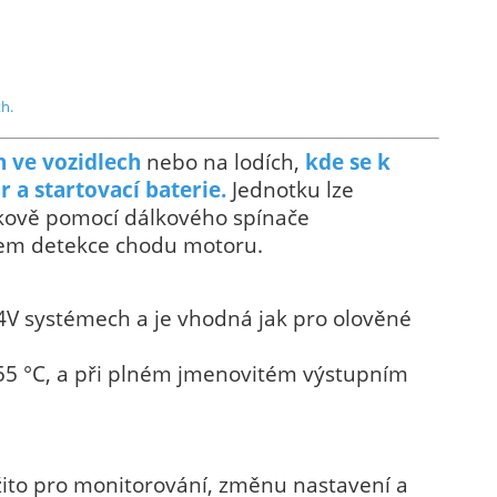
h.
h ve vozidlech
nebo na lodích,
kde se k
or a startovací baterie.
Jednotku lze
lkově pomocí dálkového spínače
mem detekce chodu motoru.
4V systémech a je vhodná jak pro olověné
o 55 °C, a při plném jmenovitém výstupním
užito pro monitorování, změnu nastavení a