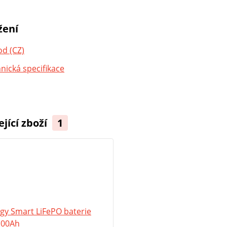
žení
d (CZ)
nická specifikace
ející zboží
1