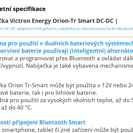
tní specifikace
čka Victron Energy Orion-Tr Smart DC-DC |
lní DC-DC adaptivní třístupňovou nabíječka se zabudovanou funkcí Bluetoot
ena pro použití v duálních bateriových systémec
servisní baterie používají (inteligentní) alternát
rovat a programovat přes Bluetooth a ovládat dá
í/vypnutí. Nabíječka je také vybavena mechanis
ka Orion Tr-Smart může být použita v 12V nebo 2
ové baterie, tak i pro lithiové baterie.
dná pro použití za vysokých okolních teplot, až d
až do 40 °C.
ostí připojení Bluetooth Smart
i smartphone, tablet či jiné zařízení může být po