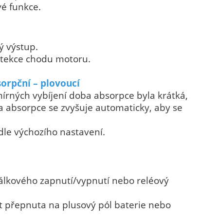
vé funkce.
ý výstup.
etekce chodu motoru.
sorpční – plovoucí
mírných vybíjení doba absorpce byla krátká,
a absorpce se zvyšuje automaticky, aby se
odle výchozího nastavení.
lkového zapnutí/vypnutí nebo reléový
 přepnuta na plusový pól baterie nebo