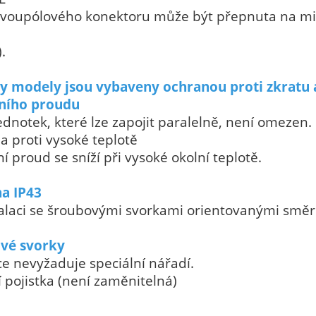
 dvoupólového konektoru může být přepnuta na mi
.
y modely jsou vybaveny ochranou proti zkratu a 
ního proudu
ednotek, které lze zapojit paralelně, není omezen.
 proti vysoké teplotě
í proud se sníží při vysoké okolní teplotě.
a IP43
talaci se šroubovými svorkami orientovanými smě
vé svorky
ce nevyžaduje speciální nářadí.
 pojistka (není zaměnitelná)