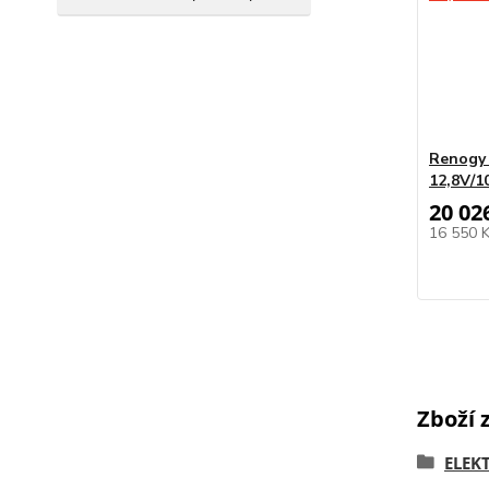
Renogy 
12,8V/1
20 02
16 550 
Zboží 
ELEK