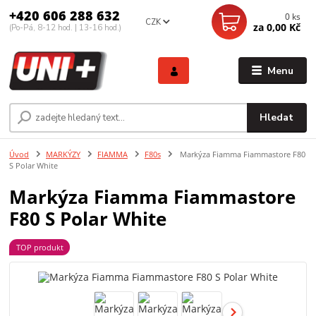
+420 606 288 632
0
ks
CZK
za
0,00 Kč
(Po-Pá, 8-12 hod. | 13-16 hod.)
Menu
Hledat
Úvod
MARKÝZY
FIAMMA
F80s
Markýza Fiamma Fiammastore F80
S Polar White
Markýza Fiamma Fiammastore
F80 S Polar White
TOP produkt