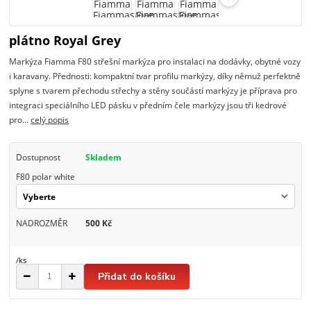
plátno Royal Grey
Markýza Fiamma F80 střešní markýza pro instalaci na dodávky, obytné vozy
i karavany. Přednosti: kompaktní tvar profilu markýzy, díky němuž perfektně
splyne s tvarem přechodu střechy a stěny součástí markýzy je příprava pro
integraci speciálního LED pásku v předním čele markýzy jsou tři kedrové
pro...
celý popis
Dostupnost
Skladem
F80 polar white
NADROZMĚR
500 Kč
/
ks
Přidat do košíku