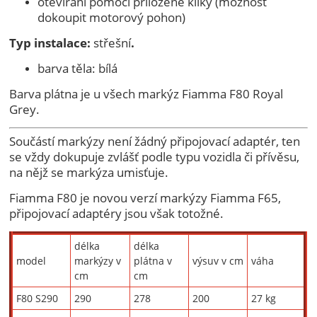
otevírání pomocí přiložené kliky (možnost
dokoupit motorový pohon)
Typ instalace:
střešní
.
barva těla: bílá
Barva plátna je u všech markýz Fiamma F80 Royal
Grey.
Součástí markýzy není žádný připojovací adaptér, ten
se vždy dokupuje zvlášť podle typu vozidla či přívěsu,
na nějž se markýza umisťuje.
Fiamma F80 je novou verzí markýzy Fiamma F65,
připojovací adaptéry jsou však totožné.
délka
délka
model
markýzy v
plátna v
výsuv v cm
váha
cm
cm
F80 S290
290
278
200
27 kg