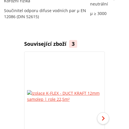
Korozní rizika
neutrální
Součinitel odporu difuse vodních par µ EN
µ ≥ 3000
12086 (DIN 52615)
Související zboží
3