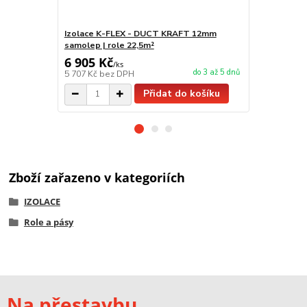
Izolace K-FLEX - DUCT KRAFT 12mm
Lepidlo ve 
samolep | role 22,5m²
6 905 Kč
236 Kč
/
ks
/
ks
do 3 až 5 dnů
5 707 Kč
bez DPH
195 Kč
bez 
Přidat do košíku
Zboží zařazeno v kategoriích
IZOLACE
Role a pásy
Na přestavbu