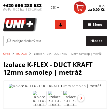
+420 606 288 632
0
ks
CZK
za
0,00 Kč
(Po-Pá, 8-12 hod. | 13-16 hod.)
Menu
Hledat
Úvod
IZOLACE
Izolace K-FLEX - DUCT KRAFT 12mm samolep | metráž
Izolace K-FLEX - DUCT KRAFT
12mm samolep | metráž