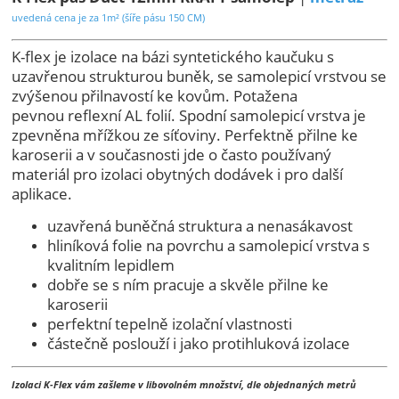
uvedená cena je za 1m² (šíře pásu 150 CM)
K-flex je izolace na bázi syntetického kaučuku s
uzavřenou strukturou buněk, se samolepicí vrstvou se
zvýšenou přilnavostí ke kovům. Potažena
pevnou reflexní AL folií. Spodní samolepicí vrstva je
zpevněna mřížkou ze síťoviny. Perfektně přilne ke
karoserii a v současnosti jde o často používaný
materiál pro izolaci obytných dodávek i pro další
aplikace.
uzavřená buněčná struktura a nenasákavost
hliníková folie na povrchu a samolepicí vrstva s
kvalitním lepidlem
dobře se s ním pracuje a skvěle přilne ke
karoserii
perfektní tepelně izolační vlastnosti
částečně poslouží i jako protihluková izolace
Izolaci K-Flex vám zašleme v libovolném množství, dle objednaných metrů