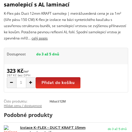
samolepicí s AL laminací
K-Flex pás Duct 12mm KRAFT samolep | metrážuvedená cena je za 1m²
(šíře pásu 150 CM) K-flex je izolace na bázi syntetického kaučuku s
uzavřenou strukturou buněk, se samolepicí vrstvou se zvýšenou přilnavostí
ke kovům. Potažena pevnou reflexní AL folií. Spodní samolepicí vrstva je
zpevněna mříž...
celý popis
Dostupnost
do 3 až 5 dnů
323 Kč
/
m²
267 Kč
bez DPH
Přidat do košíku
Číslo produktu:
Hduct12M
Hlídat cenu / dostupnost
Podobné produkty
Izolace K-FLEX - DUCT KRAFT 15mm
do 3 až 5 dnů