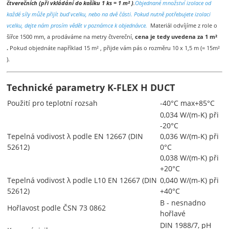
čtverečních (při vkládání do košíku 1 ks = 1 m² )
.
Objednané množství izolace od
každé síly může přijít buď vcelku, nebo na dvě části. Pokud nutně potřebujete izolaci
vcelku, dejte nám prosím vědět v poznámce k objednávce.
Materiál odvíjíme z role o
šířce 1500 mm, a prodáváme na metry čtvereční,
cena je tedy uvedena za 1 m²
.
Pokud objednáte například 15 m² , přijde vám pás o rozměru 10 x 1,5 m (= 15m²
).
Technické parametry K-FLEX H DUCT
Použití pro teplotní rozsah
-40°C max+85°C
0,034 W/(m-K) při
-20°C
Tepelná vodivost λ podle EN 12667 (DIN
0,036 W/(m-K) při
52612)
0°C
0,038 W/(m-K) při
+20°C
Tepelná vodivost λ podle L10 EN 12667 (DIN
0,040 W/(m-K) při
52612)
+40°C
B - nesnadno
Hořlavost podle ČSN 73 0862
hořlavé
DIN 1988/7, pH