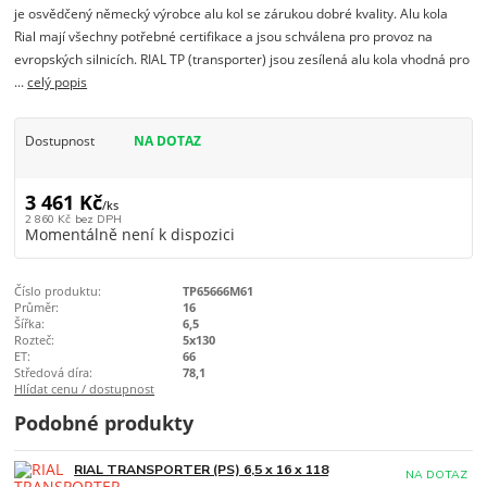
je osvědčený německý výrobce alu kol se zárukou dobré kvality. Alu kola
Rial mají všechny potřebné certifikace a jsou schválena pro provoz na
evropských silnicích. RIAL TP (transporter) jsou zesílená alu kola vhodná pro
...
celý popis
Dostupnost
NA DOTAZ
3 461 Kč
/
ks
2 860 Kč
bez DPH
Momentálně není k dispozici
Číslo produktu:
TP65666M61
Průměr:
16
Šířka:
6,5
Rozteč:
5x130
ET:
66
Středová díra:
78,1
Hlídat cenu / dostupnost
Podobné produkty
RIAL TRANSPORTER (PS) 6,5 x 16 x 118
NA DOTAZ