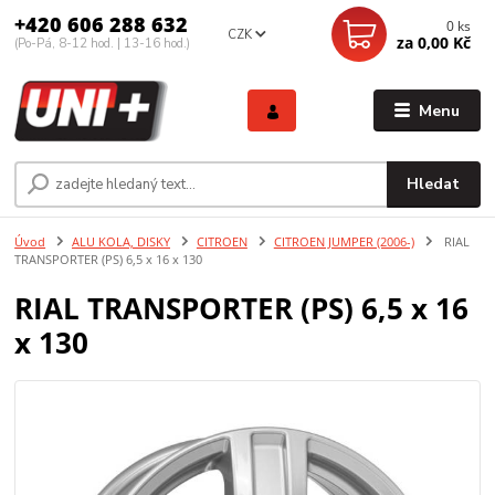
+420 606 288 632
0
ks
CZK
za
0,00 Kč
(Po-Pá, 8-12 hod. | 13-16 hod.)
Menu
Hledat
Úvod
ALU KOLA, DISKY
CITROEN
CITROEN JUMPER (2006-)
RIAL
TRANSPORTER (PS) 6,5 x 16 x 130
RIAL TRANSPORTER (PS) 6,5 x 16
x 130