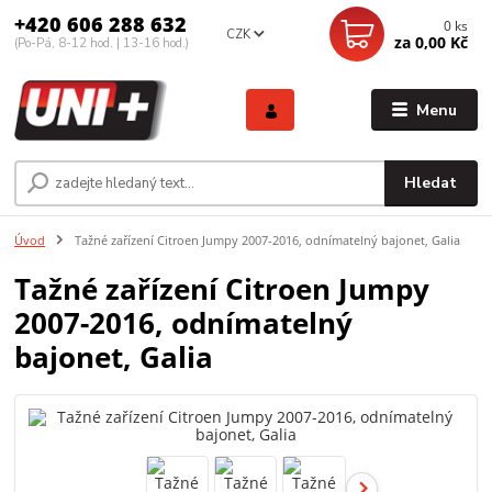
+420 606 288 632
0
ks
CZK
za
0,00 Kč
(Po-Pá, 8-12 hod. | 13-16 hod.)
Menu
Hledat
Úvod
Tažné zařízení Citroen Jumpy 2007-2016, odnímatelný bajonet, Galia
Tažné zařízení Citroen Jumpy
2007-2016, odnímatelný
bajonet, Galia