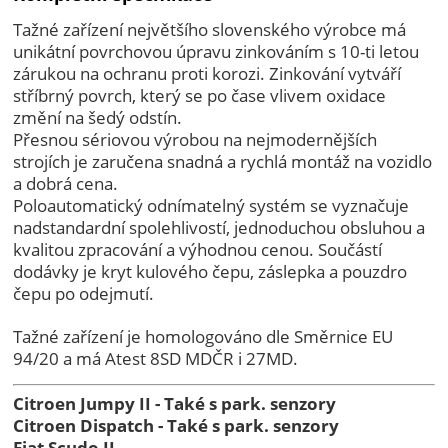
Tažné zařízení největšího slovenského výrobce má
unikátní povrchovou úpravu
zinkováním s 10-ti letou
zárukou na ochranu proti korozi. Zinkování vytváří
stříbrný povrch, který se po čase vlivem oxidace
změní na šedý odstín.
Přesnou sériovou výrobou na nejmodernějších
strojích je zaručena snadná a rychlá montáž na vozidlo
a dobrá cena.
Poloautomatický odnímatelný systém se vyznačuje
nadstandardní spolehlivostí, jednoduchou obsluhou a
kvalitou zpracování a výhodnou cenou. Součástí
dodávky je kryt kulového čepu, záslepka a pouzdro
čepu po odejmutí.
Tažné zařízení je homologováno dle Směrnice EU
94/20 a má Atest 8SD MDČR i 27MD.
Citroen Jumpy II - Také s park. senzory
Citroen Dispatch - Také s park. senzory
Fiat Scudo II