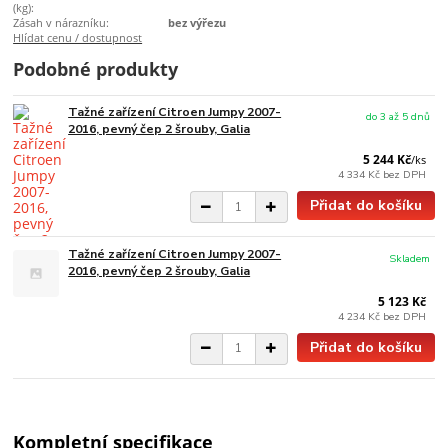
(kg):
Zásah v nárazníku:
bez výřezu
Hlídat cenu / dostupnost
Podobné produkty
Tažné zařízení Citroen Jumpy 2007-
do 3 až 5 dnů
2016, pevný čep 2 šrouby, Galia
5 244 Kč
/
ks
4 334 Kč
bez DPH
Přidat do košíku
Tažné zařízení Citroen Jumpy 2007-
Skladem
2016, pevný čep 2 šrouby, Galia
5 123 Kč
4 234 Kč
bez DPH
Přidat do košíku
Kompletní specifikace