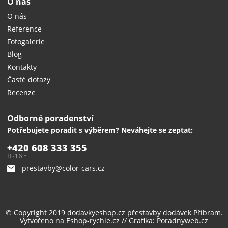
O nás
O nás
Reference
Fotogalerie
Blog
Kontakty
Časté dotazy
Recenze
Odborné poradenství
Potřebujete poradit s výběrem? Neváhejte se zeptat:
+420 608 333 355
8 -16 h
prestavby@color-cars.cz
© Copyright 2019 dodavkyeshop.cz
přestavby dodávek
Příbram.
Vytvořeno na
Eshop-rychle.cz
// Grafika:
Poradnyweb.cz