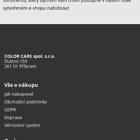
sortimentu, který bychom Vám chtěli postupně v našem nově
vytvořeném e-shopu nabídnout
COLOR CARS spol. s.r.o.
Dubno 159
261 01 Příbram
Vše o nákupu
Jak nakupovat
Obchodní podmínky
GDPR
Doprava
Věrnostní systém