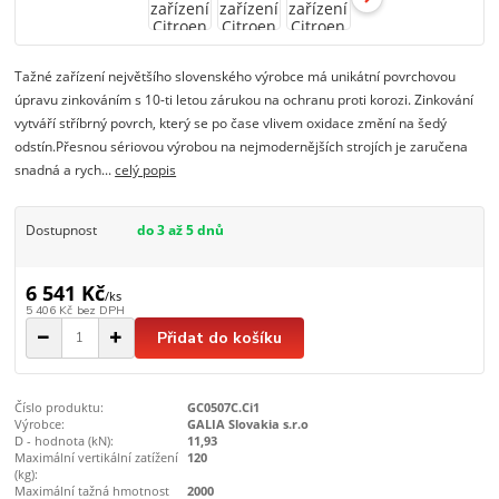
Tažné zařízení největšího slovenského výrobce má unikátní povrchovou
úpravu zinkováním s 10-ti letou zárukou na ochranu proti korozi. Zinkování
vytváří stříbrný povrch, který se po čase vlivem oxidace změní na šedý
odstín.Přesnou sériovou výrobou na nejmodernějších strojích je zaručena
snadná a rych...
celý popis
Dostupnost
do 3 až 5 dnů
6 541 Kč
/
ks
5 406 Kč
bez DPH
Přidat do košíku
Číslo produktu:
GC0507C.Ci1
Výrobce:
GALIA Slovakia s.r.o
D - hodnota (kN):
11,93
Maximální vertikální zatížení
120
(kg):
Maximální tažná hmotnost
2000