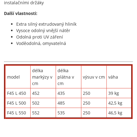
instalačními držáky
Další vlastnosti:
Extra silný extrudovaný hliník
Vysoce odolný vnější nátěr
Odolná proti UV záření
Voděodolná, omyvatelná
délka
délka
model
markýzy v
plátna v
výsuv v cm
váha
cm
cm
F45 L 450
452
435
250
39 kg
F45 L 500
502
485
250
42,5 kg
F45 L 550
552
535
250
46,5 kg