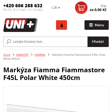
+420 606 288 632
0
ks
CZK
za
0,00 Kč
(Po-Pá, 8-12 hod. | 13-16 hod.)
Menu
Hledat
Úvod
MARKÝZY
FIAMMA
Markýza Fiamma Fiammastore F45L Polar
White 450cm
Markýza Fiamma Fiammastore
F45L Polar White 450cm