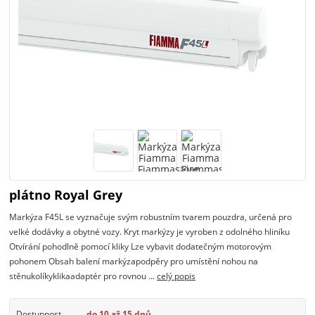
plátno Royal Grey
Markýza F45L se vyznačuje svým robustním tvarem pouzdra, určená pro
velké dodávky a obytné vozy. Kryt markýzy je vyroben z odolného hliníku
Otvírání pohodlně pomocí kliky Lze vybavit dodatečným motorovým
pohonem Obsah balení markýzapodpěry pro umístění nohou na
stěnukolíkyklikaadaptér pro rovnou ...
celý popis
Dostupnost
do 10 až 15 dnů