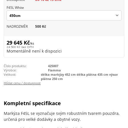
F45L White
NADROZMĚR
500 Kč
29 645 Kč
/
ks
24 500 Kč
bez DPH
Momentálně není k dispozici
Číslo produktu:
425007
Výrobce:
Fiamma
Velikost:
délka markýzy 452 cm délka plátna 435 cm výsuv
plátna 250 cm
Hlídat cenu / dostupnost
Kompletní specifikace
Markýza F45L se vyznačuje svým robustním tvarem pouzdra,
určená pro velké dodávky a obytné vozy.