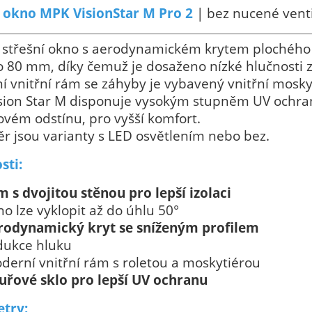
í okno MPK VisionStar M Pro 2
| bez nucené vent
 střešní okno s aerodynamickém krytem plochého 
 80 mm, díky čemuž je dosaženo nízké hlučnosti za
 vnitřní rám se záhyby je vybavený vnitřní mosky
ion Star M disponuje vysokým stupněm UV ochrany 
vém odstínu, pro vyšší komfort.
r jsou varianty s LED osvětlením nebo bez.
sti:
m s dvojitou stěnou pro lepší izolaci
no lze vyklopit až do úhlu 50°
rodynamický kryt se sníženým profilem
dukce hluku
derní vnitřní rám s roletou a moskytiérou
uřové sklo pro lepší UV ochranu
try: