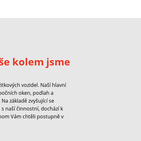
še kolem jsme
kových vozidel. Naší hlavní
 bočních oken, podlah a
Na základě zvyšující se
s naší činnostní, dochází k
hom Vám chtěli postupně v