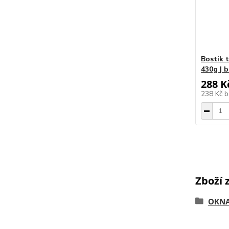
Bostik 
430g | b
288 K
238 Kč
b
Zboží 
OKN