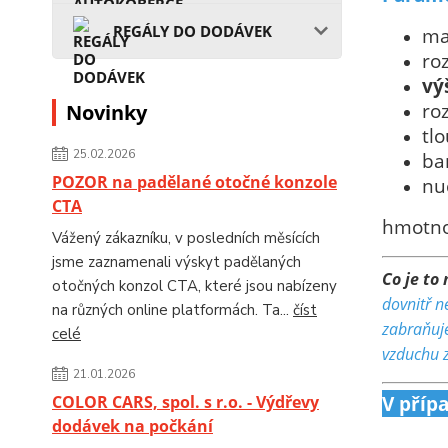
REGÁLY DO DODÁVEK
ma
ro
vý
ro
Novinky
tl
25.02.2026
ba
POZOR na padělané otočné konzole
nu
CTA
hmotnos
Vážený zákazníku, v posledních měsících
jsme zaznamenali výskyt padělaných
Co je to
otočných konzol CTA, které jsou nabízeny
dovnitř n
na různých online platformách. Ta...
číst
zabraňuje
celé
vzduchu z
21.01.2026
V příp
COLOR CARS, spol. s r.o. - Výdřevy
dodávek na počkání