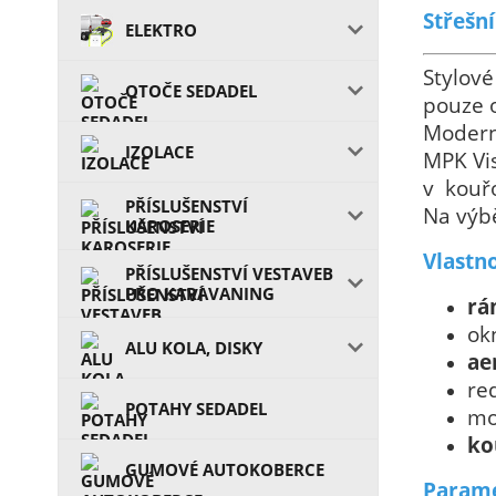
Střešn
ELEKTRO
Stylové
OTOČE SEDADEL
pouze o
Moderní
IZOLACE
MPK Vis
v kouřo
PŘÍSLUŠENSTVÍ
Na výbě
KAROSERIE
Vlastno
PŘÍSLUŠENSTVÍ VESTAVEB
PRO KARAVANING
rá
ok
ALU KOLA, DISKY
ae
re
POTAHY SEDADEL
mo
ko
GUMOVÉ AUTOKOBERCE
Parame