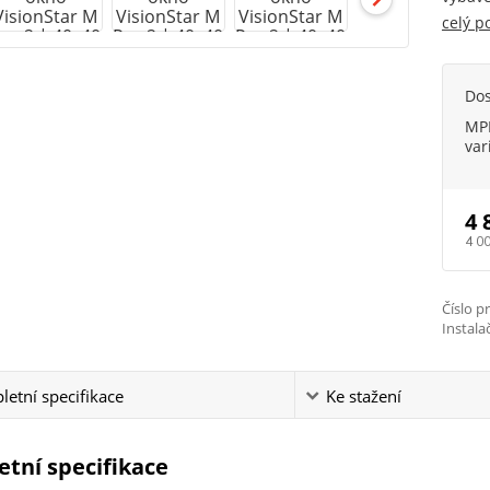
celý p
Do
MPK
var
4 
4 0
Číslo p
Instala
etní specifikace
Ke stažení
tní specifikace