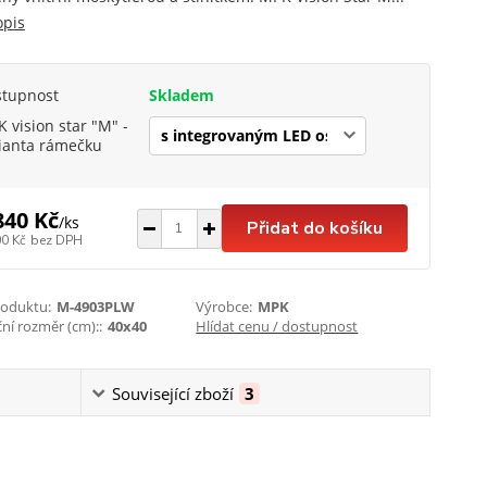
opis
stupnost
Skladem
 vision star "M" -
ianta rámečku
840 Kč
/
ks
Přidat do košíku
00 Kč
bez DPH
roduktu:
M-4903PLW
Výrobce:
MPK
ční rozměr (cm)::
40x40
Hlídat cenu / dostupnost
Související zboží
3