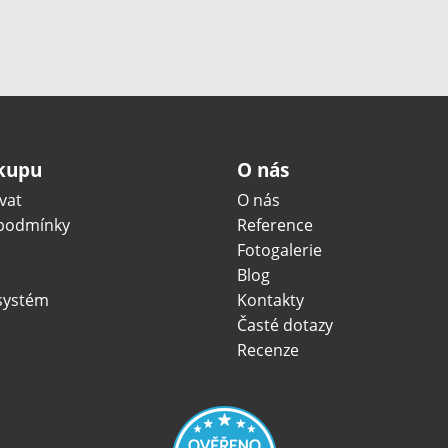
ákupu
O nás
vat
O nás
podmínky
Reference
Fotogalerie
Blog
systém
Kontakty
Časté dotazy
Recenze