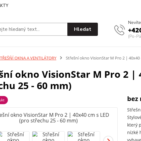
KTY
Nevíte
Hledat
+42
(Po-Pá
STŘEŠŇÍ OKNA A VENTILÁTORY
Střešní okno VisionStar M Pro 2 | 40x40
šní okno VisionStar M Pro 2 | 
chu 25 - 60 mm)
bez 
ukt
Střešn
Stylov
který 
nízké 
vybave