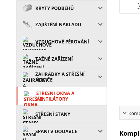
KRYTY PODBĚHŮ
ZAJIŠTĚNÍ NÁKLADU
VZDUCHOVÉ PÉROVÁNÍ
TAŽNÉ ZAŘÍZENÍ
ZAHRÁDKY A STŘEŠŇÍ
NOSIČE
STŘEŠŇÍ OKNA A
VENTILÁTORY
Kompl
STŘEŠNÍ STANY
SPANÍ V DODÁVCE
Komple