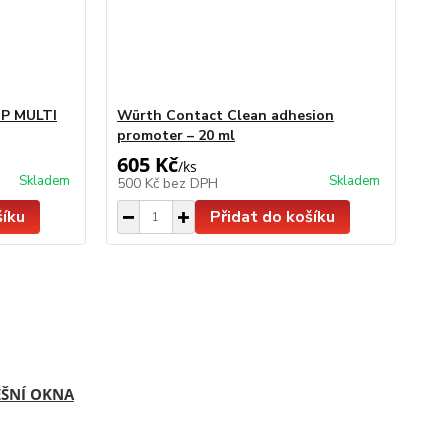
IP MULTI
Würth Contact Clean adhesion
promoter – 20 ml
605 Kč
/
ks
Skladem
Skladem
500 Kč
bez DPH
šíku
Přidat do košíku
EŠNÍ OKNA