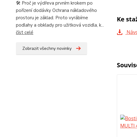
🛠️ Proč je výdřeva prvním krokem po
pořízení dodávky Ochrana nákladového
prostoru je základ. Proto vyrábíme
Ke sta
podlahy a obklady pro užitková vozidla, k...
Návo
číst celé
Zobrazit všechny novinky
Souvis