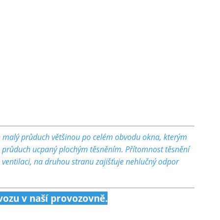
e malý průduch většinou po celém obvodu okna, kterým
to průduch ucpaný plochým těsněním. Přítomnost těsnění
ntilaci, na druhou stranu zajišťuje nehlučný odpor
ozu v naší provozovně.