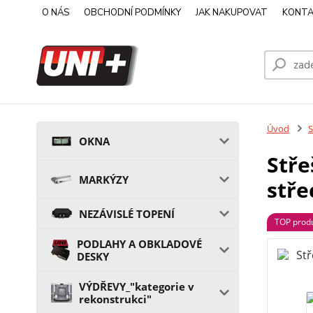
O NÁS
OBCHODNÍ PODMÍNKY
JAK NAKUPOVAT
KONTA
Úvod
OKNA
Stře
MARKÝZY
stře
NEZÁVISLÉ TOPENÍ
TOP prod
PODLAHY A OBKLADOVÉ
DESKY
VÝDŘEVY_"kategorie v
rekonstrukci"