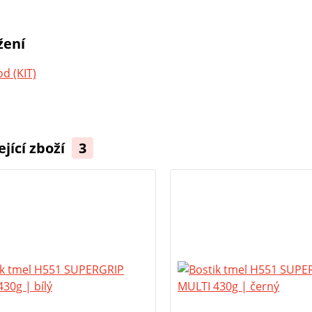
žení
d (KIT)
ející zboží
3