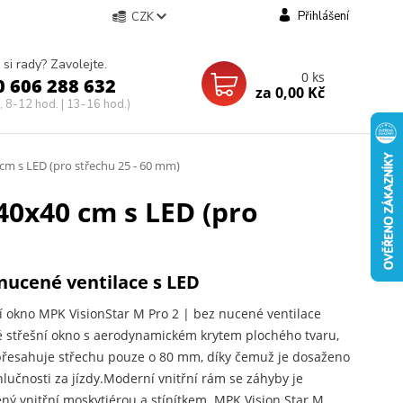
Přihlášení
CZK
 si rady? Zavolejte.
0
ks
0 606 288 632
za
0,00 Kč
, 8-12 hod. | 13-16 hod.)
 cm s LED (pro střechu 25 - 60 mm)
40x40 cm s LED (pro
nucené ventilace s LED
í okno MPK VisionStar M Pro 2 | bez nucené ventilace
é střešní okno s aerodynamickém krytem plochého tvaru,
přesahuje střechu pouze o 80 mm, díky čemuž je dosaženo
hlučnosti za jízdy.Moderní vnitřní rám se záhyby je
ný vnitřní moskytiérou a stínítkem. MPK Vision Star M...