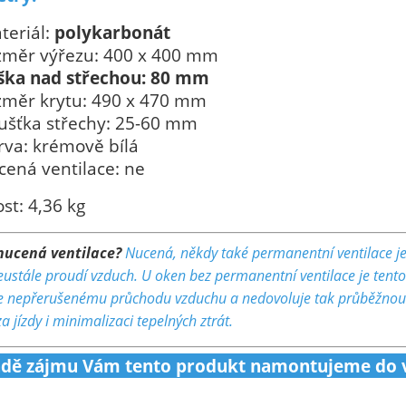
teriál:
polykarbonát
změr výřezu: 400 x 400 mm
ška nad střechou: 80 mm
změr krytu: 490 x 470 mm
oušťka střechy: 25-60 mm
rva: krémově bílá
cená ventilace: ne
t: 4,36 kg
 nucená ventilace?
Nucená, někdy také permanentní ventilace j
eustále proudí vzduch. U oken bez permanentní ventilace je ten
 nepřerušenému průchodu vzduchu a nedovoluje tak průběžnou ve
a jízdy i minimalizaci tepelných ztrát.
adě zájmu Vám tento produkt namontujeme do v