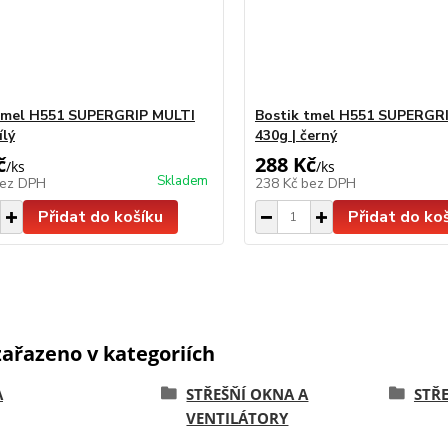
tmel H551 SUPERGRIP MULTI
Bostik tmel H551 SUPERGR
ílý
430g | černý
č
288 Kč
/
ks
/
ks
Skladem
ez DPH
238 Kč
bez DPH
Přidat do košíku
Přidat do ko
zařazeno v kategoriích
A
STŘEŠŇÍ OKNA A
STŘ
VENTILÁTORY