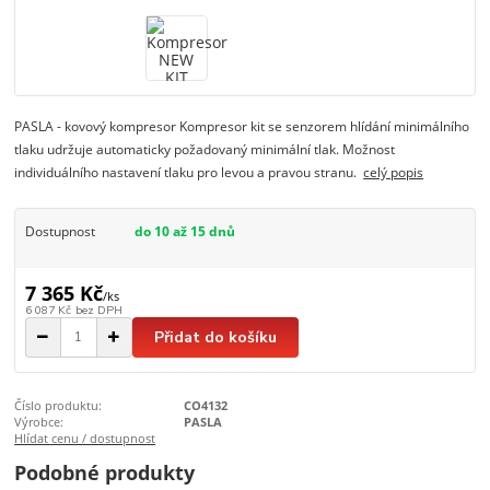
PASLA - kovový kompresor Kompresor kit se senzorem hlídání minimálního
tlaku udržuje automaticky požadovaný minimální tlak. Možnost
individuálního nastavení tlaku pro levou a pravou stranu.
celý popis
Dostupnost
do 10 až 15 dnů
7 365 Kč
/
ks
6 087 Kč
bez DPH
Přidat do košíku
Číslo produktu:
CO4132
Výrobce:
PASLA
Hlídat cenu / dostupnost
Podobné produkty