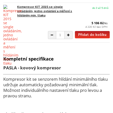
Kompresor KIT 2015 se single
do 3 až 5 dnů
ovládáním, jedno ovládání a měření s
hlídáním min. tlaku
5 106 Kč
/
ks
4 220 Kč
bez DPH
Přidat do košíku
Kompletní specifikace
PASLA - kovový kompresor
Kompresor kit se senzorem hlídání minimálního tlaku
udržuje automaticky požadovaný minimální tlak.
Možnost individuálního nastavení tlaku pro levou a
pravou stranu.