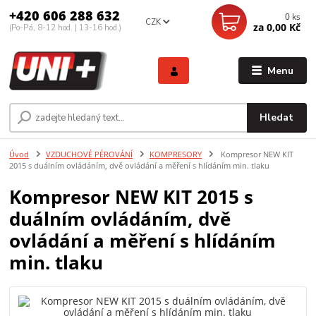
+420 606 288 632
0
ks
CZK
za
0,00 Kč
(Po-Pá, 8-12 hod. | 13-16 hod.)
Menu
Hledat
Úvod
VZDUCHOVÉ PÉROVÁNÍ
KOMPRESORY
Kompresor NEW KIT
2015 s duálním ovládáním, dvě ovládání a měření s hlídáním min. tlaku
Kompresor NEW KIT 2015 s
duálním ovládáním, dvě
ovládání a měření s hlídáním
min. tlaku