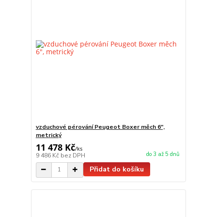
vzduchové pérování Peugeot Boxer měch 6",
metrický
11 478 Kč
/
ks
do 3 až 5 dnů
9 486 Kč
bez DPH
Přidat do košíku