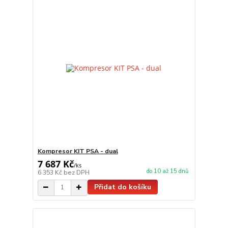
Kompresor KIT PSA - dual
7 687 Kč
/
ks
do 10 až 15 dnů
6 353 Kč
bez DPH
Přidat do košíku