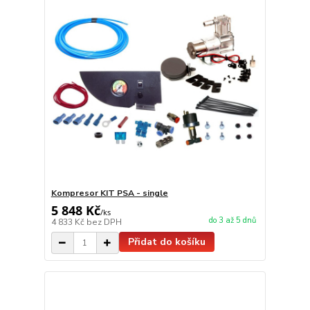
Kompresor KIT PSA - single
5 848 Kč
/
ks
do 3 až 5 dnů
4 833 Kč
bez DPH
Přidat do košíku