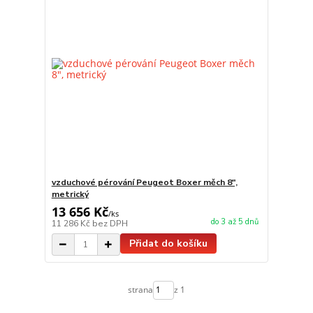
vzduchové pérování Peugeot Boxer měch 8",
metrický
13 656 Kč
/
ks
do 3 až 5 dnů
11 286 Kč
bez DPH
Přidat do košíku
strana
z 1