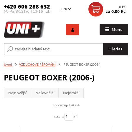
+420 606 288 632
0
ks
CZK
za
0,00 Kč
(Po-Pá, 8-12 hod. | 13-16 hod.)
Menu
Hledat
Úvod
VZDUCHOVÉ PÉROVÁNÍ
PEUGEOT BOXER (2006-)
PEUGEOT BOXER (2006-)
Nejnovější
Nejlevnější
Nejdražší
Zobrazuji 1-4 z 4
strana
z 1