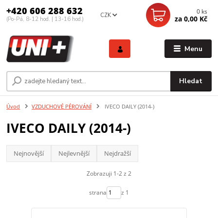
+420 606 288 632
0
ks
CZK
za
0,00 Kč
(Po-Pá, 8-12 hod. | 13-16 hod.)
Menu
Hledat
Úvod
VZDUCHOVÉ PÉROVÁNÍ
IVECO DAILY (2014-)
IVECO DAILY (2014-)
Nejnovější
Nejlevnější
Nejdražší
Zobrazuji 1-2 z 2
strana
z 1