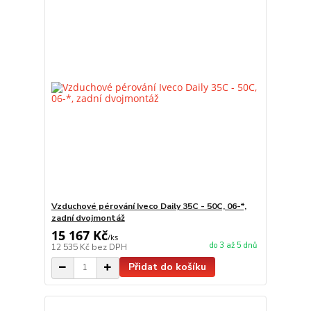
Vzduchové pérování Iveco Daily 35C - 50C, 06-*,
zadní dvojmontáž
15 167 Kč
/
ks
do 3 až 5 dnů
12 535 Kč
bez DPH
Přidat do košíku