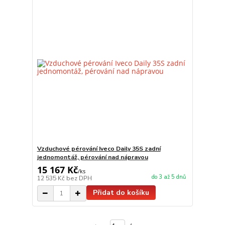
Vzduchové pérování Iveco Daily 35S zadní
jednomontáž, pérování nad nápravou
15 167 Kč
/
ks
do 3 až 5 dnů
12 535 Kč
bez DPH
Přidat do košíku