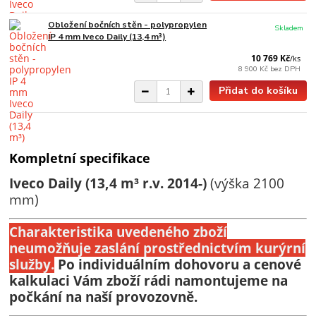
Obložení bočních stěn - polypropylen
Skladem
IP 4 mm Iveco Daily (13,4 m³)
10 769 Kč
/
ks
8 900 Kč
bez DPH
Přidat do košíku
Kompletní specifikace
Iveco Daily (13,4 m³ r.v. 2014-)
(výška 2100
mm)
Charakteristika uvedeného zboží
neumožňuje zaslání prostřednictvím kurýrní
služby
.
Po individuálním dohovoru a cenové
kalkulaci Vám zboží rádi namontujeme na
počkání na naší provozovně.