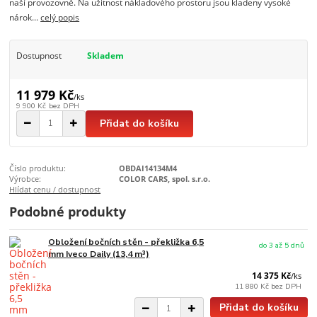
naší provozovně. Na užitnost nákladového prostoru jsou kladeny vysoké
nárok...
celý popis
Dostupnost
Skladem
11 979 Kč
/
ks
9 900 Kč
bez DPH
Přidat do košíku
Číslo produktu:
OBDAI14134M4
Výrobce:
COLOR CARS, spol. s.r.o.
Hlídat cenu / dostupnost
Podobné produkty
Obložení bočních stěn - překližka 6,5
do 3 až 5 dnů
mm Iveco Daily (13,4 m³)
14 375 Kč
/
ks
11 880 Kč
bez DPH
Přidat do košíku