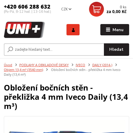
+420 606 288 632
0
ks
CZK
za
0,00 Kč
(Po-Pá, 8-12 hod. | 13-16 hod.)
Menu
Hledat
Úvod
PODLAHY A OBKLADOVÉ DESKY
IVECO
DAILY (2014-)
Objem 13,4 m³ (3540 mm)
Obložení bočních stěn - překližka 4 mm Iveco
Daily (13,4 m³)
Obložení bočních stěn -
překližka 4 mm Iveco Daily (13,4
m³)