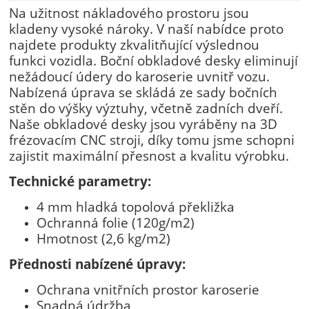
Na užitnost nákladového prostoru jsou
kladeny vysoké nároky. V naší nabídce proto
najdete produkty zkvalitňující výslednou
funkci vozidla. Boční obkladové desky eliminují
nežádoucí údery do karoserie uvnitř vozu.
Nabízená úprava se skládá ze sady bočních
stěn do výšky výztuhy, včetně zadních dveří.
Naše obkladové desky jsou vyráběny na 3D
frézovacím CNC stroji, díky tomu jsme schopni
zajistit maximální přesnost a kvalitu výrobku.
Technické parametry:
4 mm hladká topolová překližka
Ochranná folie (120g/m2)
Hmotnost (2,6 kg/m2)
Přednosti nabízené úpravy:
Ochrana vnitřních prostor karoserie
Snadná údržba