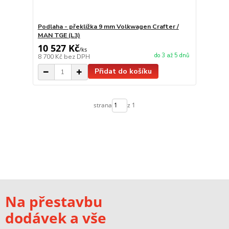
Podlaha - překližka 9 mm Volkwagen Crafter /
MAN TGE (L3)
10 527 Kč
/
ks
do 3 až 5 dnů
8 700 Kč
bez DPH
Přidat do košíku
strana
z 1
Na přestavbu
dodávek a vše