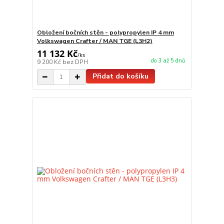
Obložení bočních stěn - polypropylen IP 4 mm
Volkswagen Crafter / MAN TGE (L3H2)
11 132 Kč
/
ks
do 3 až 5 dnů
9 200 Kč
bez DPH
Přidat do košíku