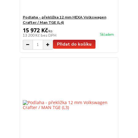
Podlaha - překližka 12 mm HEXA Volkswagen
Crafter / Man TGE (L4)
15 972 Kč
/
ks
Skladem
13 200 Kč
bez DPH
Přidat do košíku