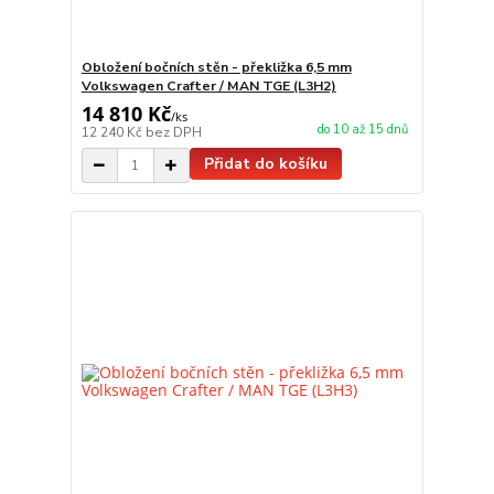
Obložení bočních stěn - překližka 6,5 mm
Volkswagen Crafter / MAN TGE (L3H2)
14 810 Kč
/
ks
do 10 až 15 dnů
12 240 Kč
bez DPH
Přidat do košíku