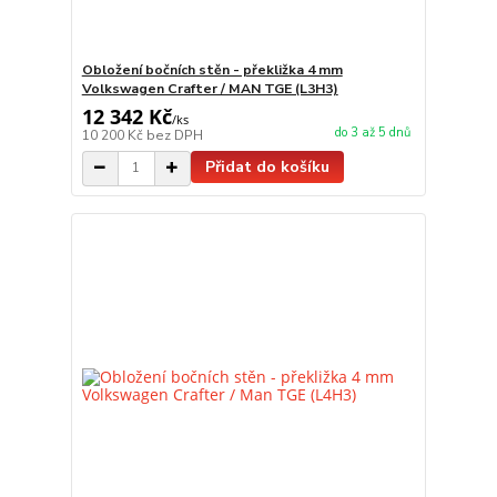
Obložení bočních stěn - překližka 4 mm
Volkswagen Crafter / MAN TGE (L3H3)
12 342 Kč
/
ks
do 3 až 5 dnů
10 200 Kč
bez DPH
Přidat do košíku