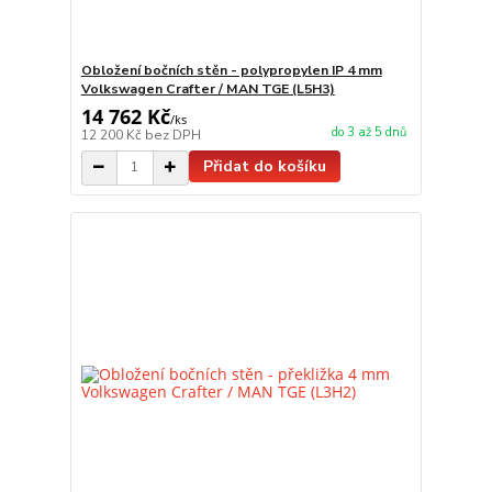
Obložení bočních stěn - polypropylen IP 4 mm
Volkswagen Crafter / MAN TGE (L5H3)
14 762 Kč
/
ks
do 3 až 5 dnů
12 200 Kč
bez DPH
Přidat do košíku