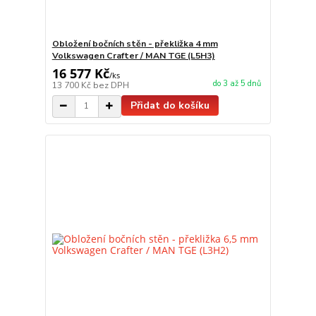
Obložení bočních stěn - překližka 4 mm
Volkswagen Crafter / MAN TGE (L5H3)
16 577 Kč
/
ks
do 3 až 5 dnů
13 700 Kč
bez DPH
Přidat do košíku