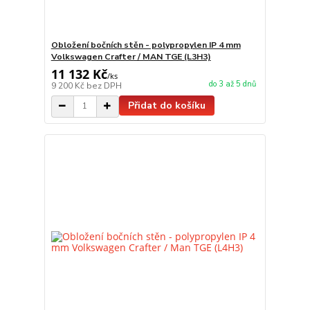
Obložení bočních stěn - polypropylen IP 4 mm
Volkswagen Crafter / MAN TGE (L3H3)
11 132 Kč
/
ks
do 3 až 5 dnů
9 200 Kč
bez DPH
Přidat do košíku