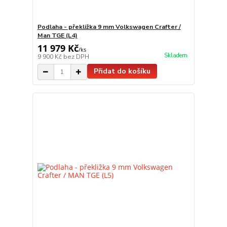
Podlaha - překližka 9 mm Volkswagen Crafter /
Man TGE (L4)
11 979 Kč
/
ks
Skladem
9 900 Kč
bez DPH
Přidat do košíku