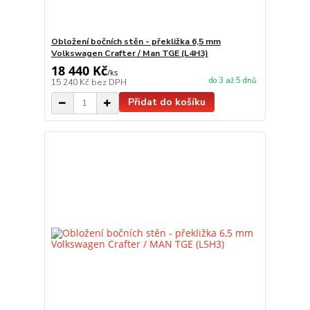
Obložení bočních stěn - překližka 6,5 mm
Volkswagen Crafter / Man TGE (L4H3)
18 440 Kč
/
ks
do 3 až 5 dnů
15 240 Kč
bez DPH
Přidat do košíku