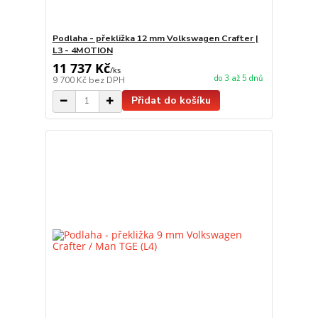
Podlaha - překližka 12 mm Volkswagen Crafter |
L3 - 4MOTION
11 737 Kč
/
ks
do 3 až 5 dnů
9 700 Kč
bez DPH
Přidat do košíku