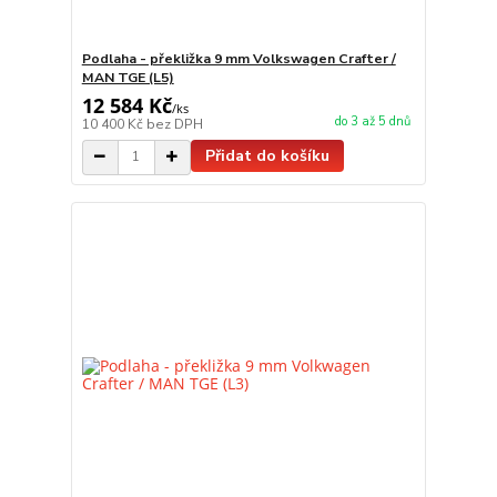
Podlaha - překližka 9 mm Volkswagen Crafter /
MAN TGE (L5)
12 584 Kč
/
ks
do 3 až 5 dnů
10 400 Kč
bez DPH
Přidat do košíku