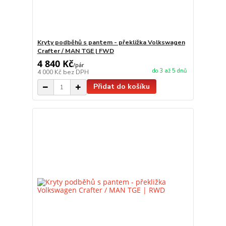
Kryty podběhů s pantem - překližka Volkswagen
Crafter / MAN TGE | FWD
4 840 Kč
/
pár
do 3 až 5 dnů
4 000 Kč
bez DPH
Přidat do košíku