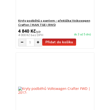
Kryty podběhů s pantem - překližka Volkswagen
Crafter / MAN TGE | RWD
4 840 Kč
/
pár
do 3 až 5 dnů
4 000 Kč
bez DPH
Přidat do košíku