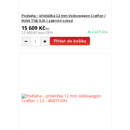
Podlaha - překližka 12 mm Volkswagen Crafter /
MAN TGE (L5) | zakrytý schod
15 609 Kč
/
ks
do 3 až 5 dnů
12 900 Kč
bez DPH
Přidat do košíku