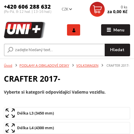
+420 606 288 632
0
ks
CZK
za
0,00 Kč
(Po-Pá, 8-12 hod. | 13-16 hod.)
Menu
Hledat
Úvod
PODLAHY A OBKLADOVÉ DESKY
VOLKSWAGEN
CRAFTER 2017-
CRAFTER 2017-
Vyberte si kategorii odpovídající Vašemu vozidlu.
Délka L3 (3450 mm)
Délka L4 (4300 mm)