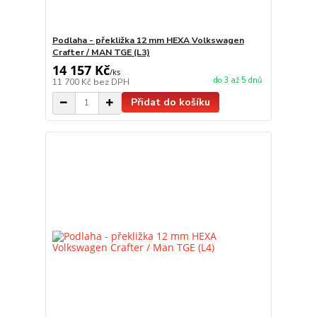
Podlaha - překližka 12 mm HEXA Volkswagen
Crafter / MAN TGE (L3)
14 157 Kč
/
ks
do 3 až 5 dnů
11 700 Kč
bez DPH
Přidat do košíku