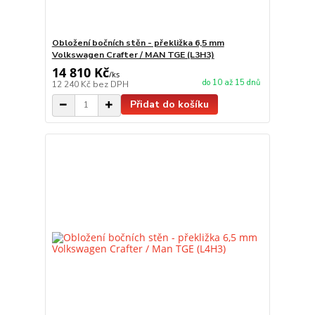
Obložení bočních stěn - překližka 6,5 mm
Volkswagen Crafter / MAN TGE (L3H3)
14 810 Kč
/
ks
do 10 až 15 dnů
12 240 Kč
bez DPH
Přidat do košíku