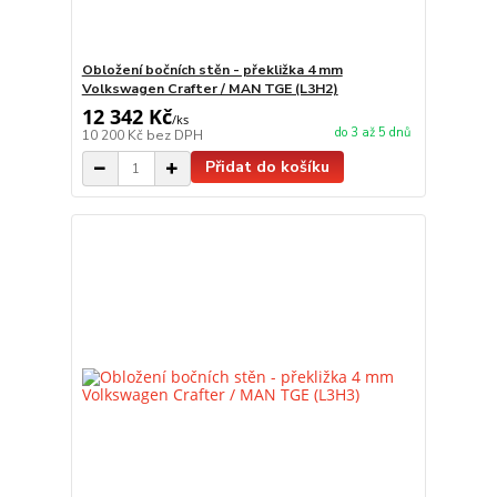
Obložení bočních stěn - překližka 4 mm
Volkswagen Crafter / MAN TGE (L3H2)
12 342 Kč
/
ks
do 3 až 5 dnů
10 200 Kč
bez DPH
Přidat do košíku