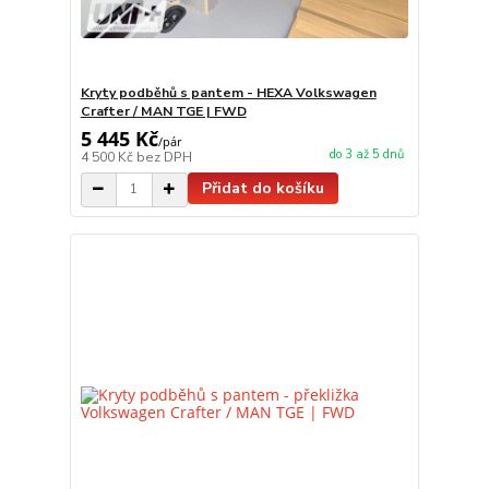
Kryty podběhů s pantem - HEXA Volkswagen
Crafter / MAN TGE | FWD
5 445 Kč
/
pár
do 3 až 5 dnů
4 500 Kč
bez DPH
Přidat do košíku