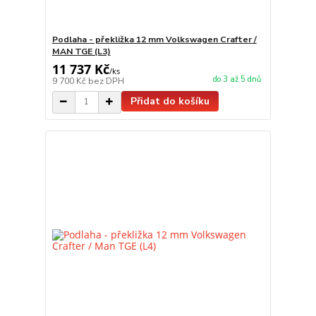
Podlaha - překližka 12 mm Volkswagen Crafter /
MAN TGE (L3)
11 737 Kč
/
ks
do 3 až 5 dnů
9 700 Kč
bez DPH
Přidat do košíku