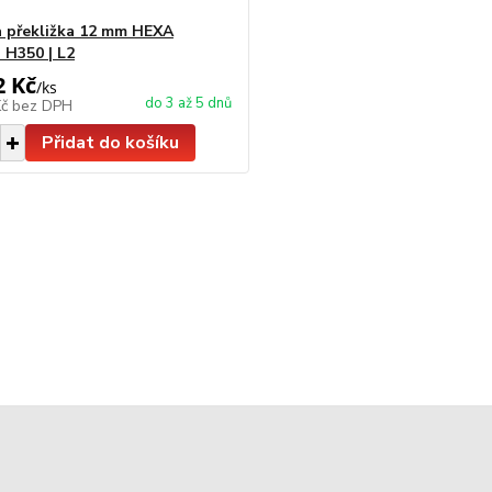
 překližka 12 mm HEXA
 H350 | L2
2 Kč
/
ks
do 3 až 5 dnů
Kč
bez DPH
Přidat do košíku