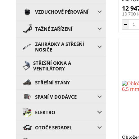
12 94
VZDUCHOVÉ PÉROVÁNÍ
10 700 
TAŽNÉ ZAŘÍZENÍ
ZAHRÁDKY A STŘEŠŇÍ
NOSIČE
STŘEŠŇÍ OKNA A
VENTILÁTORY
STŘEŠNÍ STANY
SPANÍ V DODÁVCE
ELEKTRO
OTOČE SEDADEL
Obložen