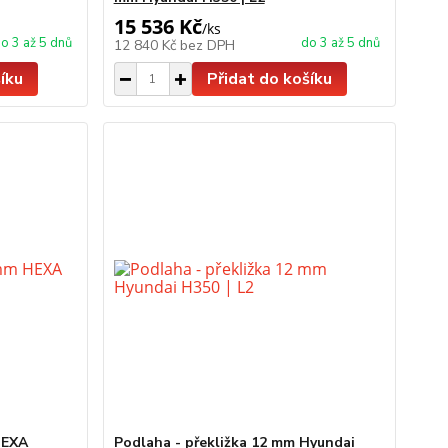
15 536 Kč
/
ks
o 3 až 5 dnů
do 3 až 5 dnů
12 840 Kč
bez DPH
íku
Přidat do košíku
HEXA
Podlaha - překližka 12 mm Hyundai