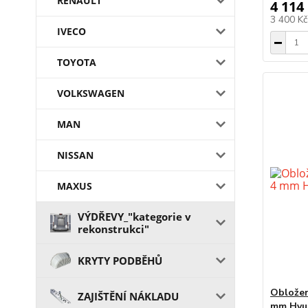
RENAULT
4 114
3 400 K
IVECO
TOYOTA
VOLKSWAGEN
MAN
NISSAN
MAXUS
VÝDŘEVY_"kategorie v
rekonstrukci"
KRYTY PODBĚHŮ
Obložen
ZAJIŠTĚNÍ NÁKLADU
mm Hyun