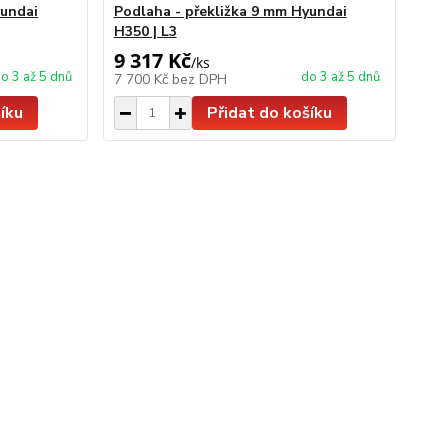
yundai
Podlaha - překližka 9 mm Hyundai
H350 | L3
9 317 Kč
/
ks
o 3 až 5 dnů
do 3 až 5 dnů
7 700 Kč
bez DPH
íku
Přidat do košíku