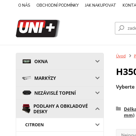
O NÁS
OBCHODNÍ PODMÍNKY
JAK NAKUPOVAT
KONTA
Úvod
OKNA
H35
MARKÝZY
Vyberte 
NEZÁVISLÉ TOPENÍ
PODLAHY A OBKLADOVÉ
Délka
DESKY
mm)
CITROEN
Nejnov