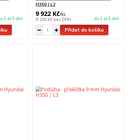
H350 | L2
9 922 Kč
/
ks
o 3 až 5 dnů
do 3 až 5 dnů
8 200 Kč
bez DPH
íku
Přidat do košíku