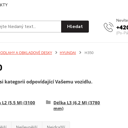
KTY
Nevíte
Hledat
+42
(Po-Pá
PODLAHY A OBKLADOVÉ DESKY
HYUNDAI
H350
0
si kategorii odpovídající Vašemu vozidlu.
 L2 (5,5 M) (3100
Délka L3 (6,2 M) (3780
mm)
ější
Nejlevnější
Nejdražší