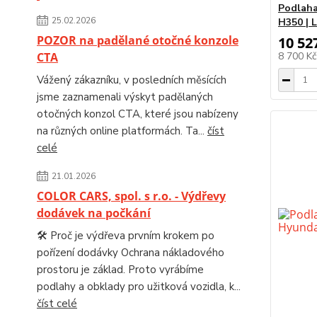
Podlaha
25.02.2026
H350 | 
POZOR na padělané otočné konzole
10 52
CTA
8 700 K
Vážený zákazníku, v posledních měsících
jsme zaznamenali výskyt padělaných
otočných konzol CTA, které jsou nabízeny
na různých online platformách. Ta...
číst
celé
21.01.2026
COLOR CARS, spol. s r.o. - Výdřevy
dodávek na počkání
🛠️ Proč je výdřeva prvním krokem po
pořízení dodávky Ochrana nákladového
prostoru je základ. Proto vyrábíme
podlahy a obklady pro užitková vozidla, k...
číst celé