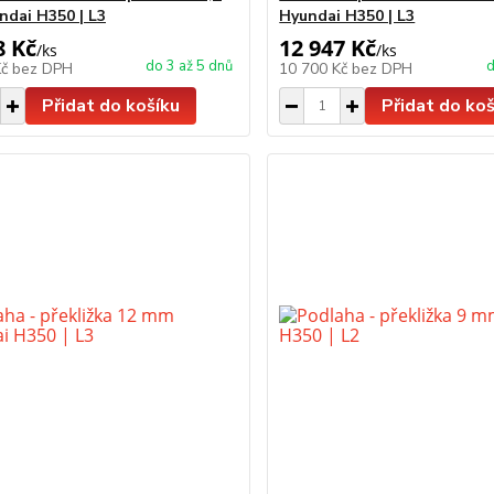
dai H350 | L3
Hyundai H350 | L3
8 Kč
12 947 Kč
/
ks
/
ks
do 3 až 5 dnů
d
Kč
bez DPH
10 700 Kč
bez DPH
Přidat do košíku
Přidat do koš