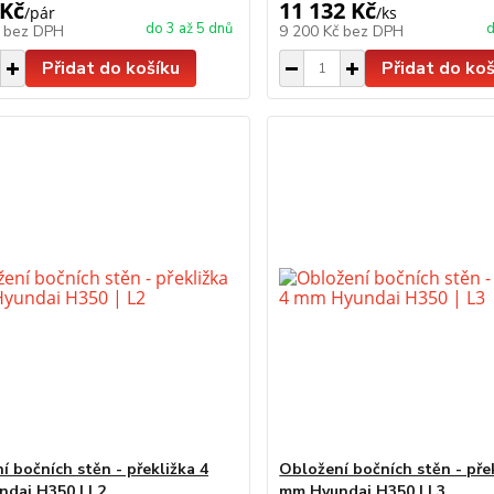
 Kč
11 132 Kč
/
pár
/
ks
do 3 až 5 dnů
d
č
bez DPH
9 200 Kč
bez DPH
Přidat do košíku
Přidat do koš
í bočních stěn - překližka 4
Obložení bočních stěn - pře
dai H350 | L2
mm Hyundai H350 | L3