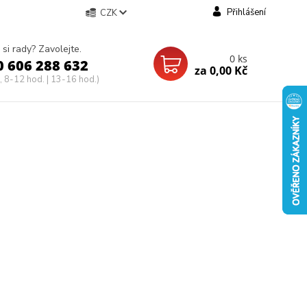
Přihlášení
CZK
 si rady? Zavolejte.
0
ks
0 606 288 632
za
0,00 Kč
, 8-12 hod. | 13-16 hod.)