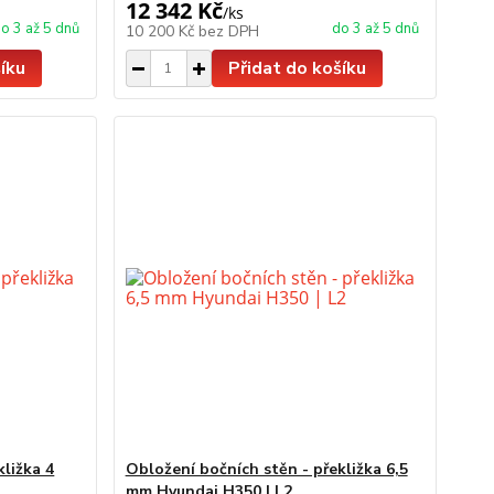
12 342 Kč
/
ks
o 3 až 5 dnů
do 3 až 5 dnů
10 200 Kč
bez DPH
íku
Přidat do košíku
kližka 4
Obložení bočních stěn - překližka 6,5
mm Hyundai H350 | L2