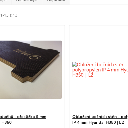
 1-13 z 13
odběhů - překližka 9 mm
Obložení bočních stěn - po
i H350
IP 4 mm Hyundai H350 | L2