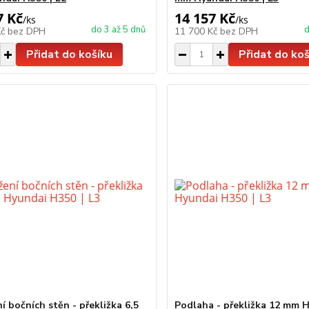
7 Kč
14 157 Kč
/
ks
/
ks
do 3 až 5 dnů
d
Kč
bez DPH
11 700 Kč
bez DPH
Přidat do košíku
Přidat do koš
í bočních stěn - překližka 6,5
Podlaha - překližka 12 mm 