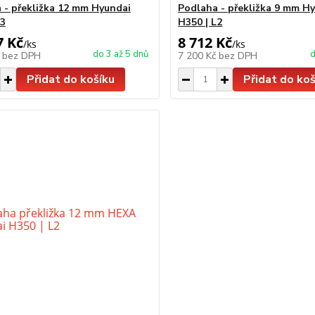
 - překližka 12 mm Hyundai
Podlaha - překližka 9 mm H
L3
H350 | L2
7 Kč
8 712 Kč
/
ks
/
ks
do 3 až 5 dnů
d
č
bez DPH
7 200 Kč
bez DPH
Přidat do košíku
Přidat do koš