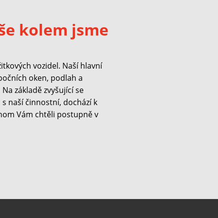
še kolem jsme
kových vozidel. Naší hlavní
 bočních oken, podlah a
Na základě zvyšující se
s naší činnostní, dochází k
hom Vám chtěli postupně v