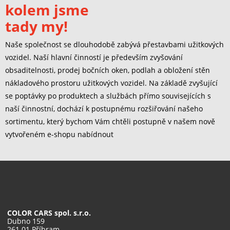
kolem jsme
tady my!
Naše společnost se dlouhodobě zabývá přestavbami užitkových
vozidel. Naší hlavní činností je především zvyšování
obsaditelnosti, prodej bočních oken, podlah a obložení stěn
nákladového prostoru užitkových vozidel. Na základě zvyšující
se poptávky po produktech a službách přímo souvisejících s
naší činnostní, dochází k postupnému rozšiřování našeho
sortimentu, který bychom Vám chtěli postupně v našem nově
vytvořeném e-shopu nabídnout
COLOR CARS spol. s.r.o.
Dubno 159
261 01 Příbram