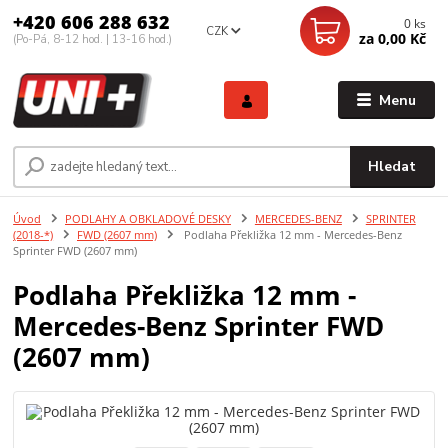
+420 606 288 632
0
ks
CZK
za
0,00 Kč
(Po-Pá, 8-12 hod. | 13-16 hod.)
Menu
Hledat
Úvod
PODLAHY A OBKLADOVÉ DESKY
MERCEDES-BENZ
SPRINTER
(2018-*)
FWD (2607 mm)
Podlaha Překližka 12 mm - Mercedes-Benz
Sprinter FWD (2607 mm)
Podlaha Překližka 12 mm -
Mercedes-Benz Sprinter FWD
(2607 mm)