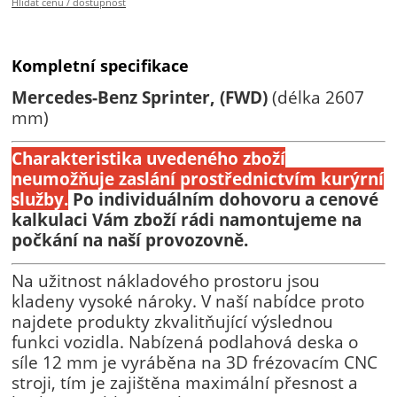
Hlídat cenu / dostupnost
Kompletní specifikace
Mercedes-Benz Sprinter, (FWD)
(délka 2607
mm)
Charakteristika uvedeného zboží
neumožňuje zaslání prostřednictvím kurýrní
služby.
Po individuálním dohovoru a cenové
kalkulaci Vám zboží rádi namontujeme na
počkání na naší provozovně.
Na užitnost nákladového prostoru jsou
kladeny vysoké nároky. V naší nabídce proto
najdete produkty zkvalitňující výslednou
funkci vozidla. Nabízená podlahová deska o
síle 12 mm je vyráběna na 3D frézovacím CNC
stroji, tím je zajištěna maximální přesnost a