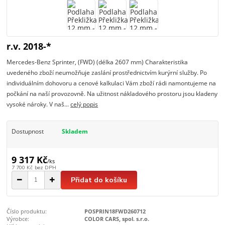
r.v. 2018-*
Mercedes-Benz Sprinter, (FWD) (délka 2607 mm) Charakteristika
uvedeného zboží neumožňuje zaslání prostřednictvím kurýrní služby. Po
individuálním dohovoru a cenové kalkulaci Vám zboží rádi namontujeme na
počkání na naší provozovně. Na užitnost nákladového prostoru jsou kladeny
vysoké nároky. V naš...
celý popis
Dostupnost
Skladem
9 317 Kč
/
ks
7 700 Kč
bez DPH
Přidat do košíku
Číslo produktu:
POSPRIN18FWD260712
Výrobce:
COLOR CARS, spol. s.r.o.