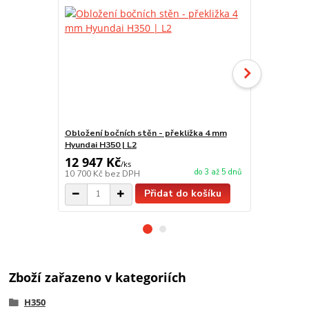
Obložení bočních stěn - překližka 4 mm
Obložení boč
Hyundai H350 | L2
Hyundai H350
12 947 Kč
15 536 K
/
ks
do 3 až 5 dnů
10 700 Kč
bez DPH
12 840 Kč
be
Přidat do košíku
Zboží zařazeno v kategoriích
H350