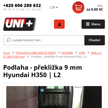
+420 606 288 632
0
ks
CZK
za
0,00 Kč
(Po-Pá, 8-12 hod. | 13-16 hod.)
Menu
Hledat
Úvod
PODLAHY A OBKLADOVÉ DESKY
HYUNDAI
H350
Délka L2
(5,5 M) (3100 mm)
Podlaha - překližka 9 mm Hyundai H350 | L2
Podlaha - překližka 9 mm
Hyundai H350 | L2