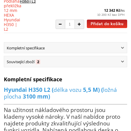
H350 | L2
12 342 Kč
/
ks
10 200 Kč
bez DPH
Přidat do košíku
Kompletní specifikace
Související zboží
2
Kompletní specifikace
Hyundai H350 L2 (
délka vozu
5,5 M) (
ložná
plocha
3100 mm)
Na užitnost nákladového prostoru jsou
kladeny vysoké nároky. V naší nabídce proto
najdete produkty zkvalitňující výslednou
funkci vozidla. Nabízená podlahová deska o