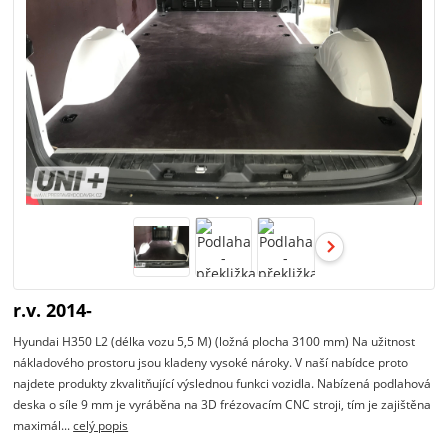
r.v. 2014-
Hyundai H350 L2 (délka vozu 5,5 M) (ložná plocha 3100 mm) Na užitnost
nákladového prostoru jsou kladeny vysoké nároky. V naší nabídce proto
najdete produkty zkvalitňující výslednou funkci vozidla. Nabízená podlahová
deska o síle 9 mm je vyráběna na 3D frézovacím CNC stroji, tím je zajištěna
maximál...
celý popis