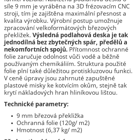
síle 9 mm je vyráběna na 3D frézovacím CNC
stroji, tím je zajištěna maximální přesnost a
kvalita výrobku. Výrobní postup umožnuje
zpracování velkoformátových březových
překližek.
Výsledná podlahová deska je tak
jednodílná bez zbytečných spár, předělů a
nekomfortních spojů.
Přítomnost ochranné
folie zaručuje odolnost vůči vodě a běžně
používaným chemikáliím. Struktura použité
folie plní také důležitou protiskluzovou funkci.
V ceně úpravy jsou zahrnuté zapuštěné
plastové misky ke kotvícím okům, stejně tak
krytí nákladových hran hliníkovou lištou.
Technické parametry:
9 mm březová překližka
Ochranná folie (120g/ m2)
Hmotnost (6,37 kg/ m2)