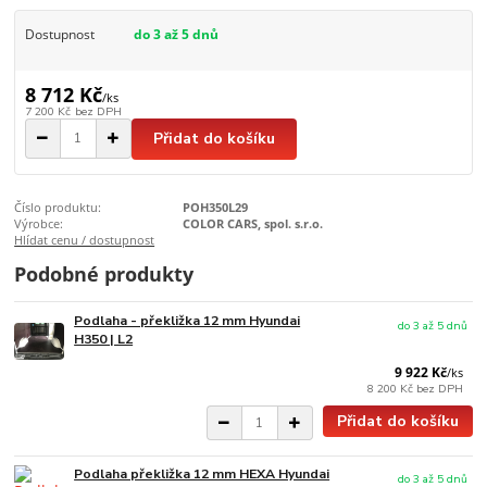
Dostupnost
do 3 až 5 dnů
8 712 Kč
/
ks
7 200 Kč
bez DPH
Přidat do košíku
Číslo produktu:
POH350L29
Výrobce:
COLOR CARS, spol. s.r.o.
Hlídat cenu / dostupnost
Podobné produkty
Podlaha - překližka 12 mm Hyundai
do 3 až 5 dnů
H350 | L2
9 922 Kč
/
ks
8 200 Kč
bez DPH
Přidat do košíku
Podlaha překližka 12 mm HEXA Hyundai
do 3 až 5 dnů