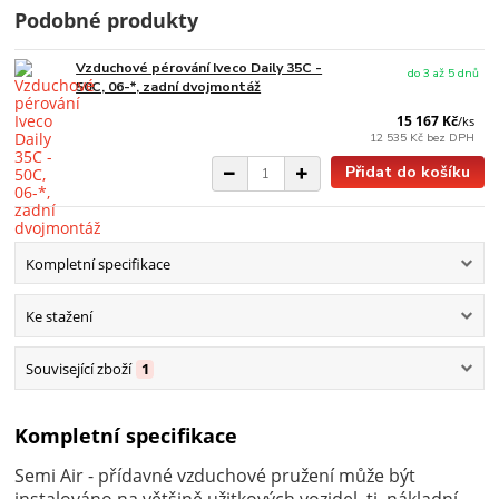
Podobné produkty
Vzduchové pérování Iveco Daily 35C -
do 3 až 5 dnů
50C, 06-*, zadní dvojmontáž
15 167 Kč
/
ks
12 535 Kč
bez DPH
Přidat do košíku
Kompletní specifikace
Ke stažení
Související zboží
1
Kompletní specifikace
Semi Air - přídavné vzduchové pružení může být
instalováno na většině užitkových vozidel, tj. nákladní