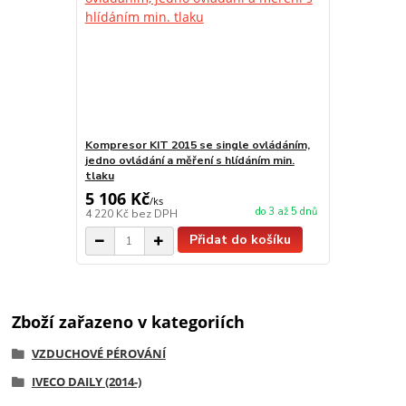
Kompresor KIT 2015 se single ovládáním,
jedno ovládání a měření s hlídáním min.
tlaku
5 106 Kč
/
ks
do 3 až 5 dnů
4 220 Kč
bez DPH
Přidat do košíku
Zboží zařazeno v kategoriích
VZDUCHOVÉ PÉROVÁNÍ
IVECO DAILY (2014-)