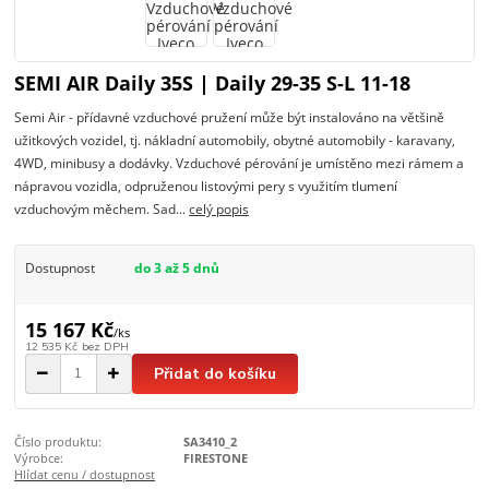
SEMI AIR Daily 35S | Daily 29-35 S-L 11-18
Semi Air - přídavné vzduchové pružení může být instalováno na většině
užitkových vozidel, tj. nákladní automobily, obytné automobily - karavany,
4WD, minibusy a dodávky. Vzduchové pérování je umístěno mezi rámem a
nápravou vozidla, odpruženou listovými pery s využitím tlumení
vzduchovým měchem. Sad...
celý popis
Dostupnost
do 3 až 5 dnů
15 167 Kč
/
ks
12 535 Kč
bez DPH
Přidat do košíku
Číslo produktu:
SA3410_2
Výrobce:
FIRESTONE
Hlídat cenu / dostupnost