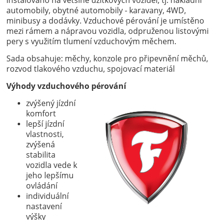
automobily, obytné automobily - karavany, 4WD,
minibusy a dodávky. Vzduchové pérování je umístěno
mezi rámem a nápravou vozidla, odpruženou listovými
pery s využitím tlumení vzduchovým měchem.
Sada obsahuje: měchy, konzole pro připevnění měchů,
rozvod tlakového vzduchu, spojovací materiál
Výhody vzduchového pérování
zvýšený jízdní
komfort
lepší jízdní
vlastnosti,
zvýšená
stabilita
vozidla vede k
jeho lepšímu
ovládání
individuální
nastavení
výšky