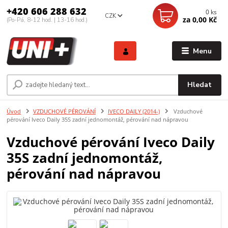
+420 606 288 632
0
ks
CZK
za
0,00 Kč
(Po-Pá, 8-12 hod. | 13-16 hod.)
Menu
Hledat
Úvod
VZDUCHOVÉ PÉROVÁNÍ
IVECO DAILY (2014-)
Vzduchové
pérování Iveco Daily 35S zadní jednomontáž, pérování nad nápravou
Vzduchové pérování Iveco Daily
35S zadní jednomontáž,
pérování nad nápravou