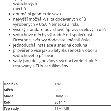
vzduchových
měchů
optimální geometrie vozu
nejvyšší možná kvalita dodávaných dílů
vyrobených v USA, Německu a Irsku
vysoký standard povrchové úpravy ocelových dílů
vzduchové měchy výhradně od společnosti
Firestone, světový dodavatel měchů číslo 1
jednoduchá instalace a snadná obsluha
prověřeno více jak 25 lety zkušeností v oboru
vzduchového pérování
sady jsou designovány s výrobci vozidel, plně
testovány a TÜV certifikovány
Hadička
1/4"
Měch
6859
Model
Daily 35 S
Rok
2014-*
Typ sady
SEMI AIR