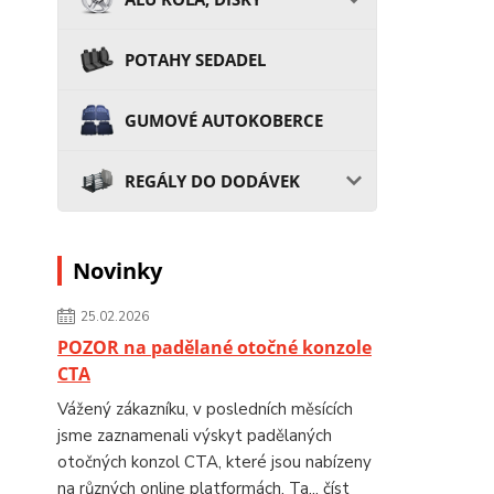
POTAHY SEDADEL
GUMOVÉ AUTOKOBERCE
REGÁLY DO DODÁVEK
Novinky
25.02.2026
POZOR na padělané otočné konzole
CTA
Vážený zákazníku, v posledních měsících
jsme zaznamenali výskyt padělaných
otočných konzol CTA, které jsou nabízeny
na různých online platformách. Ta...
číst