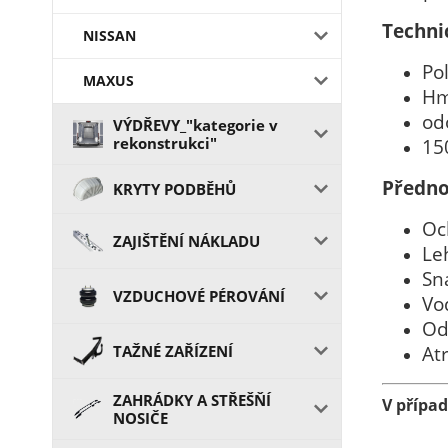
Techni
NISSAN
Po
MAXUS
Hm
odo
VÝDŘEVY_"kategorie v
rekonstrukci"
15
Předno
KRYTY PODBĚHŮ
Oc
ZAJIŠTĚNÍ NÁKLADU
Le
Sn
VZDUCHOVÉ PÉROVÁNÍ
Vo
Od
TAŽNÉ ZAŘÍZENÍ
At
ZAHRÁDKY A STŘEŠŇÍ
V přípa
NOSIČE