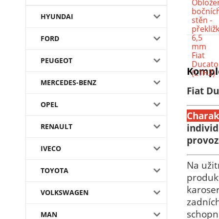
HYUNDAI
FORD
PEUGEOT
Komple
MERCEDES-BENZ
Fiat Du
OPEL
Charak
RENAULT
indivi
provoz
IVECO
Na užit
TOYOTA
produkt
karoser
VOLKSWAGEN
zadních
schopni
MAN