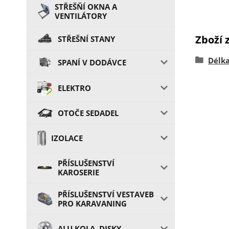
STŘEŠŇÍ OKNA A
VENTILÁTORY
Zboží 
STŘEŠNÍ STANY
Délk
SPANÍ V DODÁVCE
ELEKTRO
OTOČE SEDADEL
IZOLACE
PŘÍSLUŠENSTVÍ
KAROSERIE
PŘÍSLUŠENSTVÍ VESTAVEB
PRO KARAVANING
ALU KOLA, DISKY