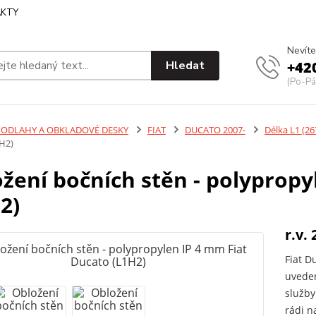
KTY
Nevíte
Hledat
+42
(Po-Pá
PODLAHY A OBKLADOVÉ DESKY
FIAT
DUCATO 2007-
Délka L1 (2
H2)
žení bočních stěn - polypropy
2)
r.v. 
Fiat D
uveden
služby
rádi n