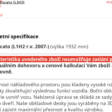
Ducato (L1H2)
PO
tní specifikace
cato (L1H2 r.v. 2007-)
(výška 1932 mm)
teristika uvedeného zboží neumožňuje zaslání p
duálním dohovoru a cenové kalkulaci Vám zboží
ovně.
nost nákladového prostoru jsou kladeny vysoké ná
y zkvalitňující výslednou funkci vozidla. Boční o
ie uvnitř vozu. Nabízená úprava se skládá ze sady
 dveří. Naše obkladové desky jsou vyráběny na 3D
 zajistit maximální přesnost a kvalitu výrobku.