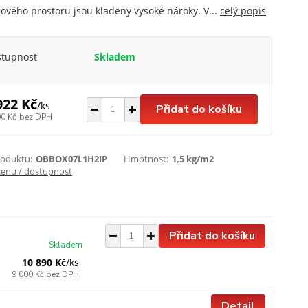
ového prostoru jsou kladeny vysoké nároky. V...
celý popis
stupnost
Skladem
922 Kč
/
ks
Přidat do košíku
00 Kč
bez DPH
roduktu:
OBBOX07L1H2IP
Hmotnost:
1,5 kg/m2
cenu / dostupnost
Přidat do košíku
Skladem
10 890 Kč
/
ks
9 000 Kč
bez DPH
Detail