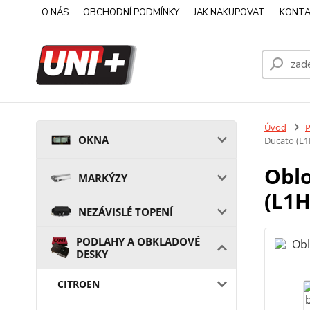
O NÁS
OBCHODNÍ PODMÍNKY
JAK NAKUPOVAT
KONTA
Úvod
OKNA
Ducato (L1
Oblo
MARKÝZY
(L1H
NEZÁVISLÉ TOPENÍ
PODLAHY A OBKLADOVÉ
DESKY
CITROEN