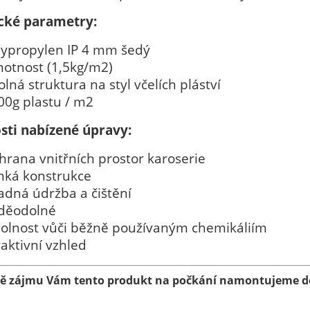
cké parametry:
lypropylen IP 4 mm šedý
otnost (1,5kg/m2)
lná struktura na styl včelích pláství
00g plastu / m2
sti nabízené úpravy:
hrana vnitřních prostor karoserie
hká konstrukce
adná údržba a čištění
děodolné
olnost vůči běžně používaným chemikáliím
raktivní vzhled
dě zájmu Vám tento produkt na počkání namontujeme do