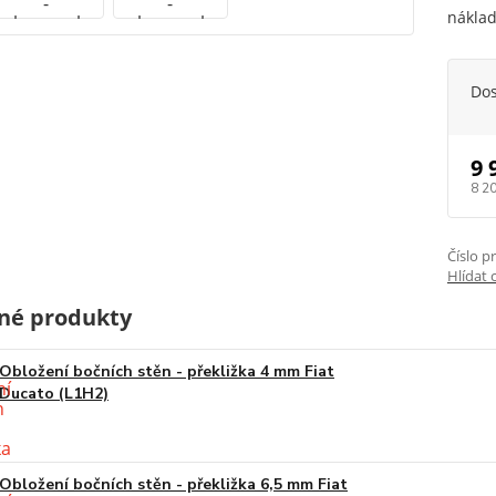
náklad
Do
9 
8 2
Číslo p
Hlídat 
né produkty
Obložení bočních stěn - překližka 4 mm Fiat
Ducato (L1H2)
Obložení bočních stěn - překližka 6,5 mm Fiat