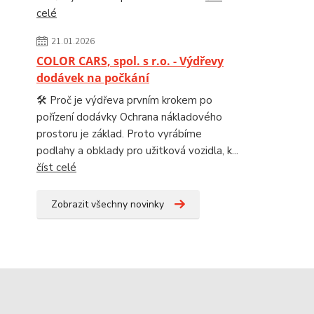
celé
21.01.2026
COLOR CARS, spol. s r.o. - Výdřevy
dodávek na počkání
🛠️ Proč je výdřeva prvním krokem po
pořízení dodávky Ochrana nákladového
prostoru je základ. Proto vyrábíme
podlahy a obklady pro užitková vozidla, k...
číst celé
Zobrazit všechny novinky