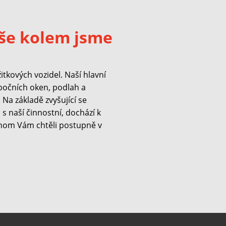
še kolem jsme
kových vozidel. Naší hlavní
 bočních oken, podlah a
Na základě zvyšující se
s naší činnostní, dochází k
hom Vám chtěli postupně v