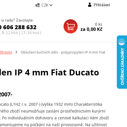
Přihlášení
CZK
 si rady? Zavolejte.
0
ks
0 606 288 632
za
0,00 Kč
, 8-12 hod. | 13-16 hod.)
670 mm)
Obložení bočních stěn - polypropylen IP 4 mm Fiat
len IP 4 mm Fiat Ducato
2007-
ucato (L1H2 r.v. 2007-) (výška 1932 mm) Charakteristika
ého zboží neumožňuje zaslání prostřednictvím kurýrní
. Po individuálním dohovoru a cenové kalkulaci Vám zboží
amontujeme na počkání na naší provozovně. Na užitnost