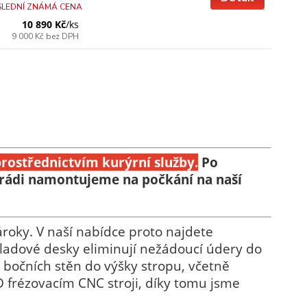
SLEDNÍ ZNÁMÁ CENA
10 890 Kč
/
ks
9 000 Kč
bez DPH
rostřednictvím kurýrní služby.
Po
 rádi namontujeme na počkání na naší
roky. V naší nabídce proto najdete
bkladové desky eliminují nežádoucí údery do
 bočních stěn do výšky stropu, včetně
 frézovacím CNC stroji, díky tomu jsme