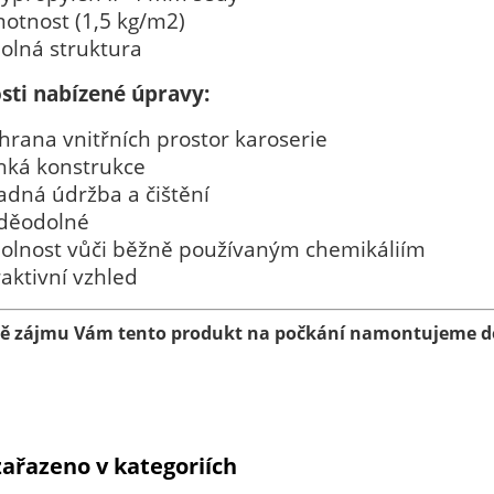
otnost (1,5 kg/m2)
olná struktura
sti nabízené úpravy:
hrana vnitřních prostor karoserie
hká konstrukce
adná údržba a čištění
děodolné
olnost vůči běžně používaným chemikáliím
raktivní vzhled
dě zájmu Vám tento produkt na počkání namontujeme do
zařazeno v kategoriích