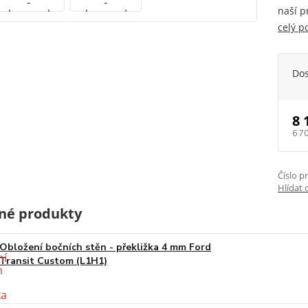
naší p
celý p
Do
8 
6 7
Číslo p
Hlídat 
né produkty
Obložení bočních stěn - překližka 4 mm Ford
Transit Custom (L1H1)