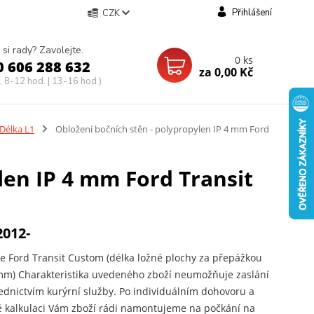
Přihlášení
CZK
 si rady? Zavolejte.
0
ks
0 606 288 632
za
0,00 Kč
, 8-12 hod. | 13-16 hod.)
Délka L1
Obložení bočních stěn - polypropylen IP 4 mm Ford
len IP 4 mm Ford Transit
2012-
e Ford Transit Custom (délka ložné plochy za přepážkou
m) Charakteristika uvedeného zboží neumožňuje zaslání
ednictvím kurýrní služby. Po individuálním dohovoru a
 kalkulaci Vám zboží rádi namontujeme na počkání na