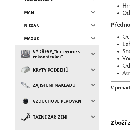
Hm
Od
MAN
Předno
NISSAN
Oc
MAXUS
Le
Sn
VÝDŘEVY_"kategorie v
rekonstrukci"
Vo
Od
KRYTY PODBĚHŮ
At
ZAJIŠTĚNÍ NÁKLADU
V přípa
VZDUCHOVÉ PÉROVÁNÍ
TAŽNÉ ZAŘÍZENÍ
Zboží 