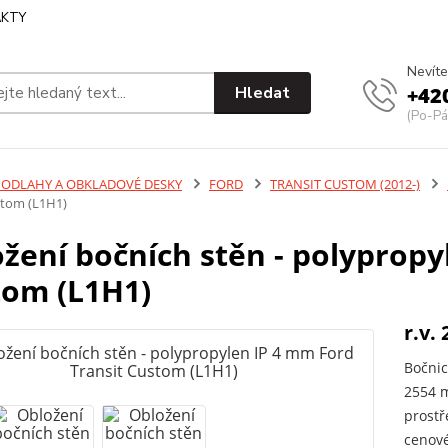
KTY
Nevíte
Hledat
+42
(Po-Pá
PODLAHY A OBKLADOVÉ DESKY
FORD
TRANSIT CUSTOM (2012-)
stom (L1H1)
žení bočních stěn - polypropy
tom (L1H1)
r.v. 
Bočnic
2554 m
prostř
cenové