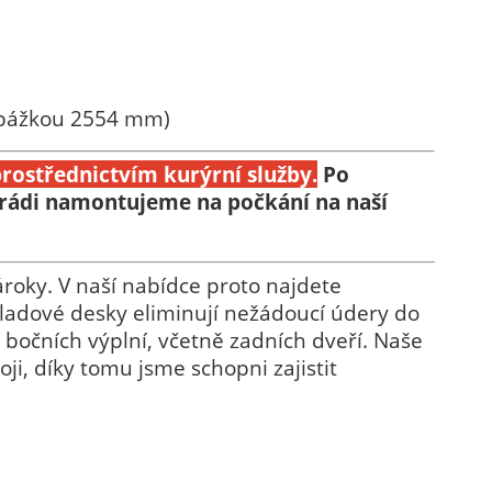
epážkou 2554 mm)
rostřednictvím kurýrní služby.
Po
 rádi namontujeme na počkání na naší
roky. V naší nabídce proto najdete
bkladové desky eliminují nežádoucí údery do
 bočních výplní, včetně zadních dveří. Naše
i, díky tomu jsme schopni zajistit