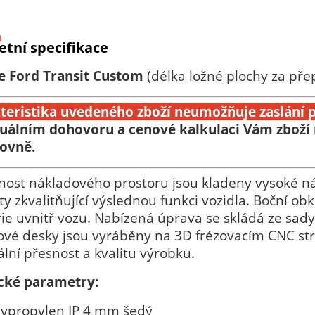
tní specifikace
e Ford Transit Custom
(délka ložné plochy za př
teristika uvedeného zboží neumožňuje zaslání p
duálním dohovoru a cenové kalkulaci Vám zboží
ovně.
nost nákladového prostoru jsou kladeny vysoké ná
y zkvalitňující výslednou funkci vozidla. Boční o
ie uvnitř vozu. Nabízená úprava se skládá ze sady
vé desky jsou vyráběny na 3D frézovacím CNC stroj
ní přesnost a kvalitu výrobku.
cké parametry:
lypropylen IP 4 mm šedý