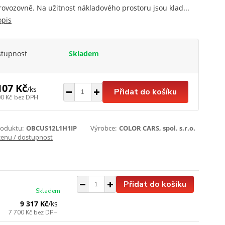
rovozovně. Na užitnost nákladového prostoru jsou klad...
opis
stupnost
Skladem
107 Kč
/
ks
Přidat do košíku
00 Kč
bez DPH
roduktu:
OBCUS12L1H1IP
Výrobce:
COLOR CARS, spol. s.r.o.
cenu / dostupnost
Přidat do košíku
Skladem
9 317 Kč
/
ks
7 700 Kč
bez DPH