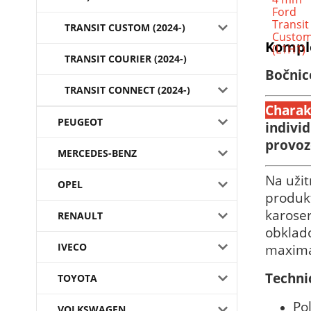
TRANSIT CUSTOM (2024-)
Komple
TRANSIT COURIER (2024-)
Bočnic
TRANSIT CONNECT (2024-)
Charak
PEUGEOT
indivi
provoz
MERCEDES-BENZ
Na užit
OPEL
produkt
karoser
RENAULT
obklado
IVECO
maximál
Techni
TOYOTA
Po
VOLKSWAGEN