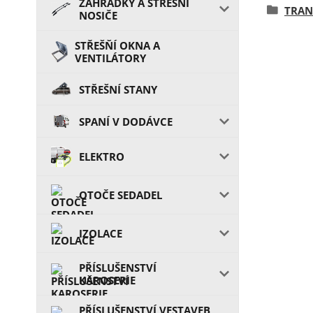
ZAHRÁDKY A STŘEŠŇÍ
TRAN
NOSIČE
STŘEŠŇÍ OKNA A
VENTILÁTORY
STŘEŠNÍ STANY
SPANÍ V DODÁVCE
ELEKTRO
OTOČE SEDADEL
IZOLACE
PŘÍSLUŠENSTVÍ
KAROSERIE
PŘÍSLUŠENSTVÍ VESTAVEB