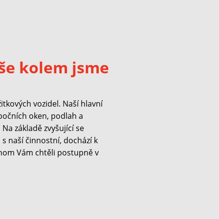
še kolem jsme
kových vozidel. Naší hlavní
 bočních oken, podlah a
Na základě zvyšující se
s naší činnostní, dochází k
hom Vám chtěli postupně v