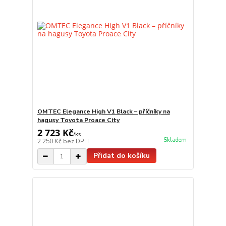
OMTEC Elegance High V1 Black – příčníky na
hagusy Toyota Proace City
2 723 Kč
/
ks
Skladem
2 250 Kč
bez DPH
Přidat do košíku