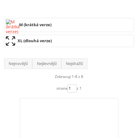
M (krátká verze)
XL (dlouhá verze)
Nejnovější
Nejlevnější
Nejdražší
Zobrazuji 1-8 z 8
strana
z 1