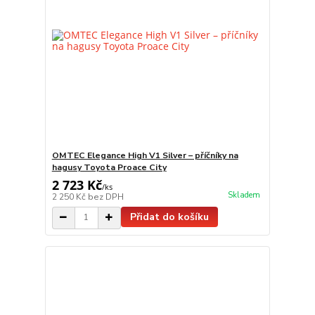
OMTEC Elegance High V1 Silver – příčníky na
hagusy Toyota Proace City
2 723 Kč
/
ks
Skladem
2 250 Kč
bez DPH
Přidat do košíku