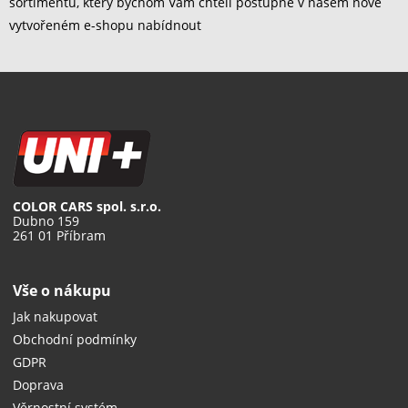
sortimentu, který bychom Vám chtěli postupně v našem nově
vytvořeném e-shopu nabídnout
COLOR CARS spol. s.r.o.
Dubno 159
261 01 Příbram
Vše o nákupu
Jak nakupovat
Obchodní podmínky
GDPR
Doprava
Věrnostní systém