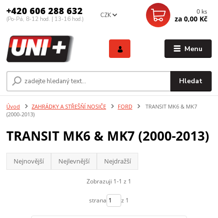
+420 606 288 632
0
ks
CZK
za
0,00 Kč
(Po-Pá, 8-12 hod. | 13-16 hod.)
Menu
Hledat
Úvod
ZAHRÁDKY A STŘEŠŇÍ NOSIČE
FORD
TRANSIT MK6 & MK7
(2000-2013)
TRANSIT MK6 & MK7 (2000-2013)
Nejnovější
Nejlevnější
Nejdražší
Zobrazuji 1-1 z 1
strana
z 1