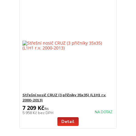
Střešní nosič CRUZ (3 příčníky 35x35) (L1H1 r.v.
2000-2013)
7 209 Kč
/
ks
NA DOTAZ
5 958 Kč
bez DPH
Detail