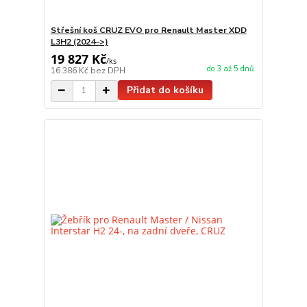
Střešní koš CRUZ EVO pro Renault Master XDD
L3H2 (2024–>)
19 827 Kč
/
ks
do 3 až 5 dnů
16 386 Kč
bez DPH
Přidat do košíku