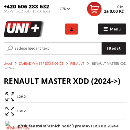
+420 606 288 632
0
ks
CZK
za
0,00 Kč
(Po-Pá, 8-12 hod. | 13-16 hod.)
Menu
Hledat
Úvod
ZAHRÁDKY A STŘEŠŇÍ NOSIČE
RENAULT
RENAULT MASTER XDD
(2024->)
RENAULT MASTER XDD (2024->)
L2H2
L3H2
příslušenství střešních nosičů pro MASTER XDD 2024->