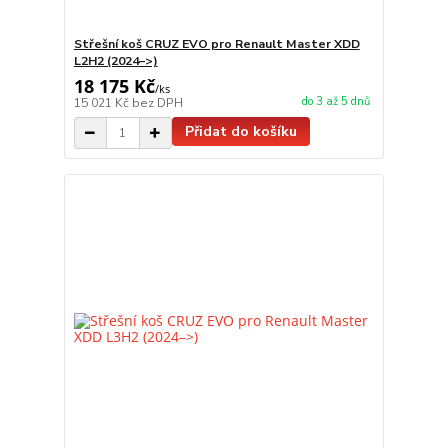
Střešní koš CRUZ EVO pro Renault Master XDD
L2H2 (2024–>)
18 175 Kč
/
ks
do 3 až 5 dnů
15 021 Kč
bez DPH
Přidat do košíku