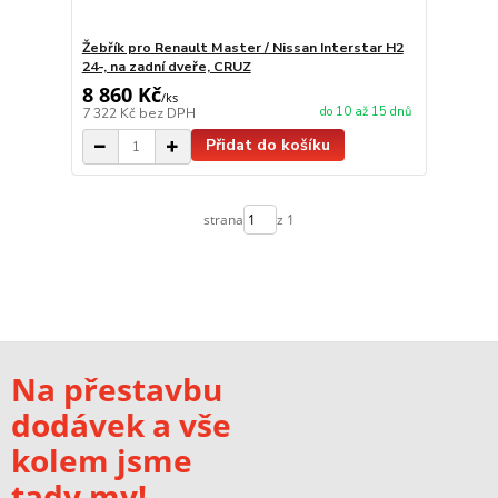
Žebřík pro Renault Master / Nissan Interstar H2
24-, na zadní dveře, CRUZ
8 860 Kč
/
ks
do 10 až 15 dnů
7 322 Kč
bez DPH
Přidat do košíku
strana
z 1
Na přestavbu
dodávek a vše
kolem jsme
tady my!