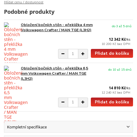
Hlídat cenu / dostupnost
Podobné produkty
Obložení bočních stěn - překližka 4 mm
do 3 až 5 dnů
Volkswagen Crafter / MAN TGE (L3H2)
12 342 Kč
/
ks
10 200 Kč
bez DPH
Přidat do košíku
Obložení bočních stěn - překližka 6,5
do 10 až 15 dnů
mm Volkswagen Crafter / MAN TGE
(L3H2)
14 810 Kč
/
ks
12 240 Kč
bez DPH
Přidat do košíku
Kompletní specifikace