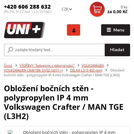
+420 606 288 632
0
ks
CZK
za
0,00 Kč
(Po-Pá, 8-12 hod. | 13-16 hod.)
Menu
Hledat
Úvod
VÝDŘEVY_"kategorie v rekonstrukci"
VOLKSWAGEN
VOLKSWAGEN CRAFTER SY/SZ (2017->)
DÉLKA L3 (3 450 mm)
Obložení
bočních stěn - polypropylen IP 4 mm Volkswagen Crafter / MAN TGE (L3H2)
Obložení bočních stěn -
polypropylen IP 4 mm
Volkswagen Crafter / MAN TGE
(L3H2)