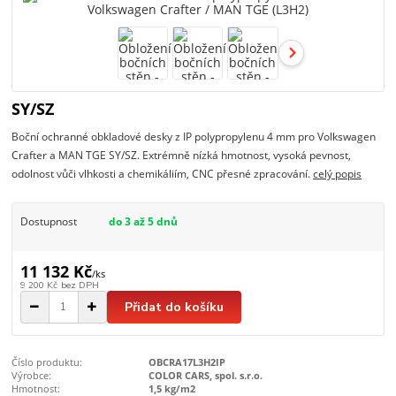
SY/SZ
Boční ochranné obkladové desky z IP polypropylenu 4 mm pro Volkswagen
Crafter a MAN TGE SY/SZ. Extrémně nízká hmotnost, vysoká pevnost,
odolnost vůči vlhkosti a chemikáliím, CNC přesné zpracování.
celý popis
Dostupnost
do 3 až 5 dnů
11 132 Kč
/
ks
9 200 Kč
bez DPH
Přidat do košíku
Číslo produktu:
OBCRA17L3H2IP
Výrobce:
COLOR CARS, spol. s.r.o.
Hmotnost:
1,5 kg/m2