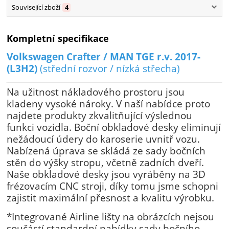
Související zboží
4
Kompletní specifikace
Volkswagen Crafter / MAN TGE r.v. 2017-
(L3H2)
(střední rozvor / nízká střecha)
Na užitnost nákladového prostoru jsou
kladeny vysoké nároky. V naší nabídce proto
najdete produkty zkvalitňující výslednou
funkci vozidla. Boční obkladové desky eliminují
nežádoucí údery do karoserie uvnitř vozu.
Nabízená úprava se skládá ze sady bočních
stěn do výšky stropu, včetně zadních dveří.
Naše obkladové desky jsou vyráběny na 3D
frézovacím CNC stroji, díky tomu jsme schopni
zajistit maximální přesnost a kvalitu výrobku.
*Integrované Airline lišty na obrázcích nejsou
součástí standardní nabídky sady bočního