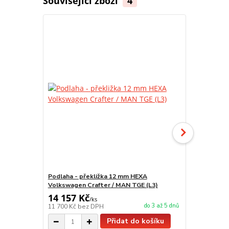
Související zboží
4
Podlaha - překližka 12 mm HEXA
Kryty podbě
Volkswagen Crafter / MAN TGE (L3)
2017-
14 157 Kč
2 783 Kč
/
ks
do 3 až 5 dnů
11 700 Kč
bez DPH
2 300 Kč
bez
Přidat do košíku