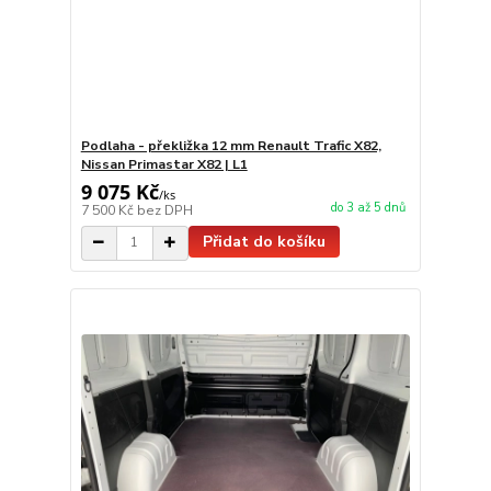
Podlaha - překližka 12 mm Renault Trafic X82,
Nissan Primastar X82 | L1
9 075 Kč
/
ks
do 3 až 5 dnů
7 500 Kč
bez DPH
Přidat do košíku