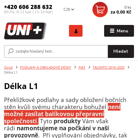
+420 606 288 632
0
ks
CZK
za
0,00 Kč
(Po-Pá, 8-12 hod. | 13-16 hod.)
Menu
Hledat
Úvod
PODLAHY A OBKLADOVÉ DESKY
FIAT
TALENTO 2016-2020
Délka L1
Délka L1
Překližkové podlahy a sady obložení bočních
stěn kvůli svému charakteru bohužel
není
možné zasílat balíkovou přepravní
společností
.
Tyto
produkty
Vám však
rádi
namontujeme
na počkání v naší
provozovně
. Při vyplňování objednávky, tak