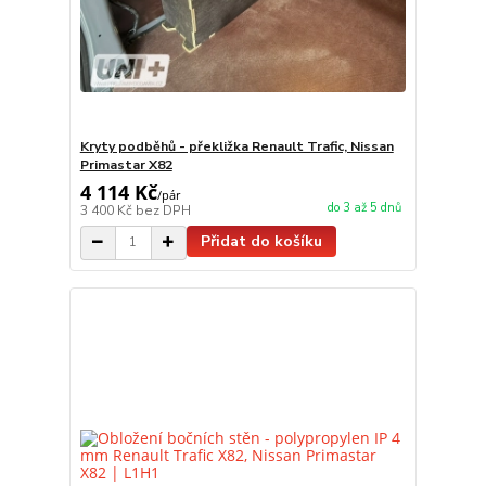
Kryty podběhů - překližka Renault Trafic, Nissan
Primastar X82
4 114 Kč
/
pár
do 3 až 5 dnů
3 400 Kč
bez DPH
Přidat do košíku