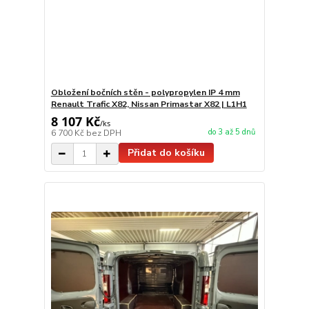
Obložení bočních stěn - polypropylen IP 4 mm
Renault Trafic X82, Nissan Primastar X82 | L1H1
8 107 Kč
/
ks
do 3 až 5 dnů
6 700 Kč
bez DPH
Přidat do košíku