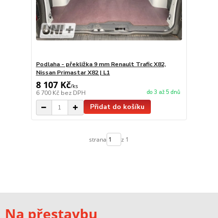
Podlaha - překližka 9 mm Renault Trafic X82,
Nissan Primastar X82 | L1
8 107 Kč
/
ks
do 3 až 5 dnů
6 700 Kč
bez DPH
Přidat do košíku
strana
z 1
Na přestavbu