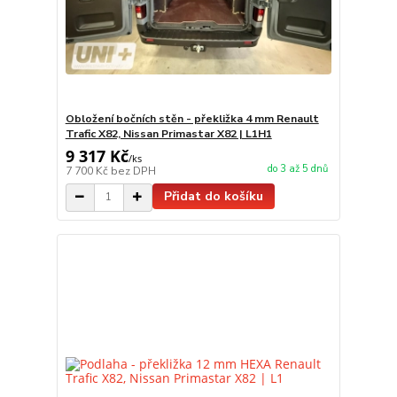
Obložení bočních stěn - překližka 4 mm Renault
Trafic X82, Nissan Primastar X82 | L1H1
9 317 Kč
/
ks
do 3 až 5 dnů
7 700 Kč
bez DPH
Přidat do košíku