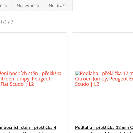
ější
Nejlevnější
Nejdražší
1-3 z 3
í bočních stěn - překližka 4
Podlaha - překližka 12 mm 