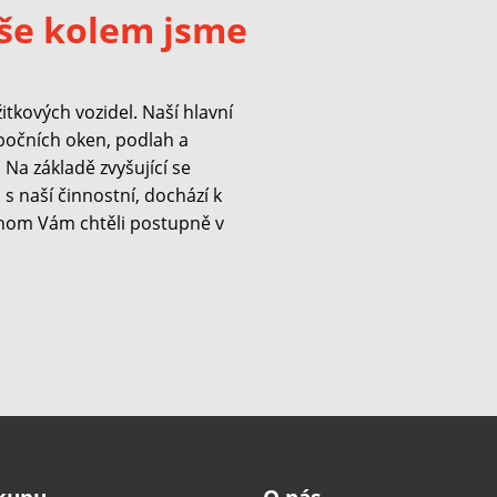
še kolem jsme
kových vozidel. Naší hlavní
 bočních oken, podlah a
Na základě zvyšující se
s naší činnostní, dochází k
hom Vám chtěli postupně v