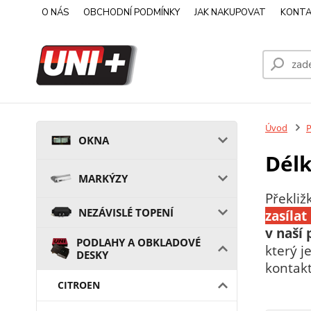
O NÁS
OBCHODNÍ PODMÍNKY
JAK NAKUPOVAT
KONTA
Úvod
OKNA
Délk
MARKÝZY
Překliž
NEZÁVISLÉ TOPENÍ
zasíla
v naší
PODLAHY A OBKLADOVÉ
který 
DESKY
kontakt
CITROEN