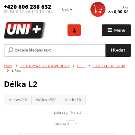
+420 606 288 632
0
ks
CZK
za
0,00 Kč
(Po-Pá, 8-12 hod. | 13-16 hod.)
Menu
Hledat
Úvod
PODLAHY A OBKLADOVÉ DESKY
OPEL
COMBO D 2011-2018
Délka L2
Délka L2
Nejnovější
Nejlevnější
Nejdražší
Zobrazuji 1-3 z 3
strana
z 1