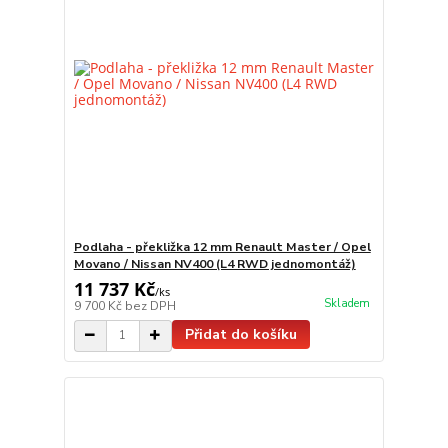
Podlaha - překližka 12 mm Renault Master / Opel
Movano / Nissan NV400 (L4 RWD jednomontáž)
11 737 Kč
/
ks
Skladem
9 700 Kč
bez DPH
Přidat do košíku