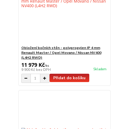
Obložení bočních stěn - polypropylen IP 4 mm
Renault Master / Opel Movano / Nissan NV400
(L4H2 RWD)
11 979 Kč
/
ks
Skladem
9 900 Kč
bez DPH
Přidat do košíku