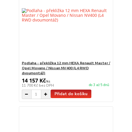
Podlaha - překližka 12 mm HEXA Renault Master /
Opel Movano / Nissan NV400 (L4 RWD
dvoumontáž)
14 157 Kč
/
ks
do 3 až 5 dnů
11 700 Kč
bez DPH
Přidat do košíku