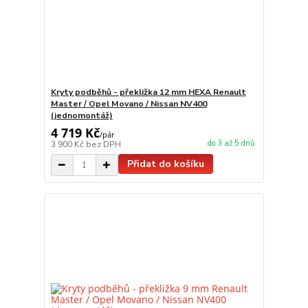
Kryty podběhů - překližka 12 mm HEXA Renault
Master / Opel Movano / Nissan NV400
(jednomontáž)
4 719 Kč
/
pár
do 3 až 5 dnů
3 900 Kč
bez DPH
Přidat do košíku