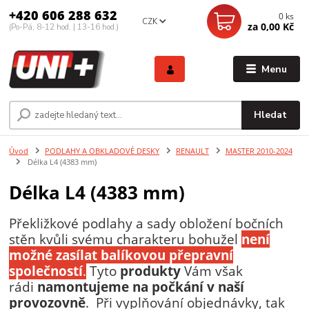
+420 606 288 632
0
ks
CZK
za
0,00 Kč
(Po-Pá, 8-12 hod. | 13-16 hod.)
Menu
Hledat
Úvod
PODLAHY A OBKLADOVÉ DESKY
RENAULT
MASTER 2010-2024
Délka L4 (4383 mm)
Délka L4 (4383 mm)
Překližkové podlahy a sady obložení bočních
stěn kvůli svému charakteru bohužel
není
možné zasílat balíkovou přepravní
společností
.
Tyto
produkty
Vám však
rádi
namontujeme
na počkání v naší
provozovně
. Při vyplňování objednávky, tak