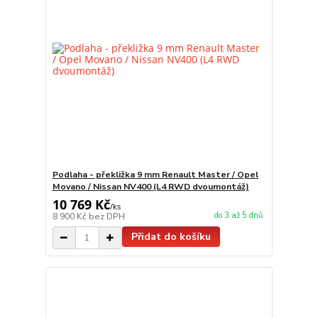
Podlaha - překližka 9 mm Renault Master / Opel
Movano / Nissan NV400 (L4 RWD dvoumontáž)
10 769 Kč
/
ks
do 3 až 5 dnů
8 900 Kč
bez DPH
Přidat do košíku