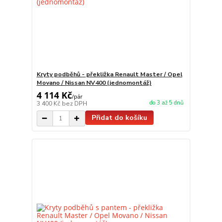
Kryty podběhů - překližka Renault Master / Opel
Movano / Nissan NV400 (jednomontáž)
4 114 Kč
/
pár
do 3 až 5 dnů
3 400 Kč
bez DPH
Přidat do košíku