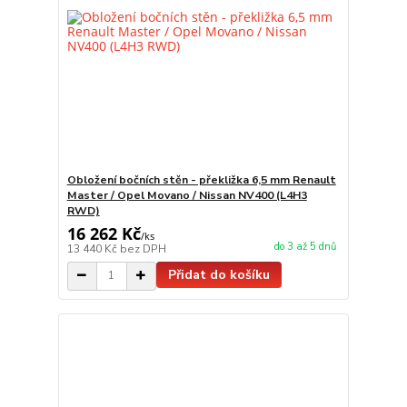
Obložení bočních stěn - překližka 6,5 mm Renault
Master / Opel Movano / Nissan NV400 (L4H3
RWD)
16 262 Kč
/
ks
do 3 až 5 dnů
13 440 Kč
bez DPH
Přidat do košíku