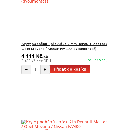
Kryty podběhů - překližka 9 mm Renault Master /
Opel Movano / Nissan NV400 (dvoumontáž)
4 114 Kč
/
pár
do 3 až 5 dnů
3 400 Kč
bez DPH
Přidat do košíku