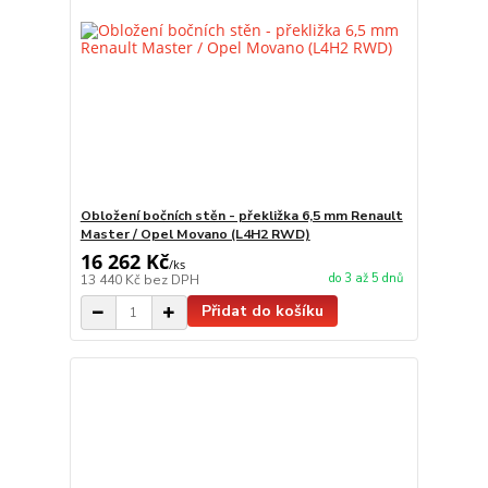
Obložení bočních stěn - překližka 6,5 mm Renault
Master / Opel Movano (L4H2 RWD)
16 262 Kč
/
ks
do 3 až 5 dnů
13 440 Kč
bez DPH
Přidat do košíku