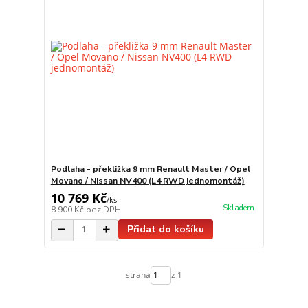
Podlaha - překližka 9 mm Renault Master / Opel
Movano / Nissan NV400 (L4 RWD jednomontáž)
10 769 Kč
/
ks
Skladem
8 900 Kč
bez DPH
Přidat do košíku
strana
z 1