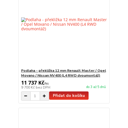
Podlaha - překližka 12 mm Renault Master / Opel
Movano / Nissan NV400 (L4 RWD dvoumontáž)
11 737 Kč
/
ks
do 3 až 5 dnů
9 700 Kč
bez DPH
Přidat do košíku