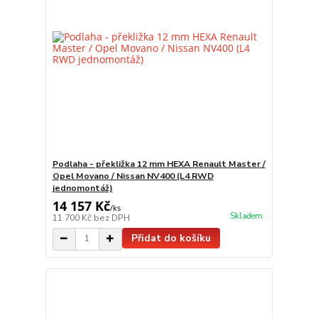
Podlaha - překližka 12 mm HEXA Renault Master /
Opel Movano / Nissan NV400 (L4 RWD
jednomontáž)
14 157 Kč
/
ks
Skladem
11 700 Kč
bez DPH
Přidat do košíku