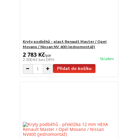
Kryty podběhů - plast Renault Master / Opel
Movano / Nissan NV 400 (jednomontáž)
2 783 Kč
/
pár
Skladem
2 300 Kč
bez DPH
Přidat do košíku