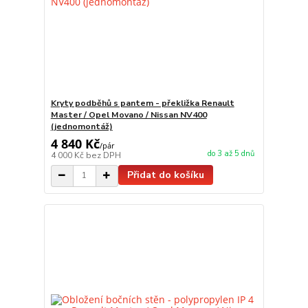
Kryty podběhů s pantem - překližka Renault
Master / Opel Movano / Nissan NV400
(jednomontáž)
4 840 Kč
/
pár
do 3 až 5 dnů
4 000 Kč
bez DPH
Přidat do košíku