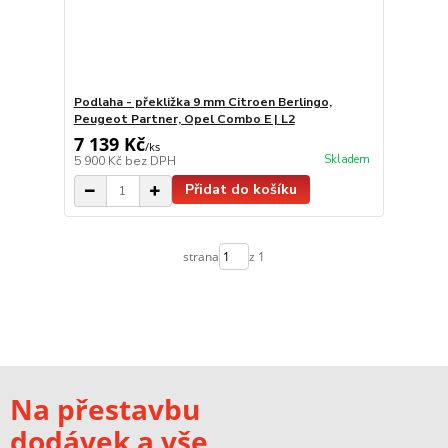
Podlaha - překližka 9 mm Citroen Berlingo,
Peugeot Partner, Opel Combo E | L2
7 139 Kč
/
ks
Skladem
5 900 Kč
bez DPH
Přidat do košíku
strana
z 1
Na přestavbu
dodávek a vše