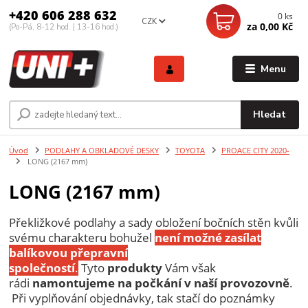
+420 606 288 632
0
ks
CZK
za
0,00 Kč
(Po-Pá, 8-12 hod. | 13-16 hod.)
Menu
Hledat
Úvod
PODLAHY A OBKLADOVÉ DESKY
TOYOTA
PROACE CITY 2020-
LONG (2167 mm)
LONG (2167 mm)
Překližkové podlahy a sady obložení bočních stěn kvůli
svému charakteru bohužel
není možné zasílat
balíkovou přepravní
společností
.
Tyto
produkty
Vám však
rádi
namontujeme
na počkání v naší provozovně
.
Při vyplňování objednávky, tak stačí do poznámky