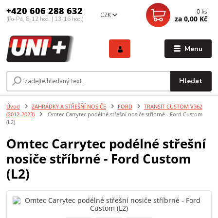
+420 606 288 632
0
ks
CZK
za
0,00 Kč
(Po-Pá, 8-12 hod. | 13-16 hod.)
Menu
Hledat
Úvod
ZAHRÁDKY A STŘEŠŇÍ NOSIČE
FORD
TRANSIT CUSTOM V362
(2012-2023)
Omtec Carrytec podélné střešní nosiče stříbrné - Ford Custom
(L2)
Omtec Carrytec podélné střešní
nosiče stříbrné - Ford Custom
(L2)