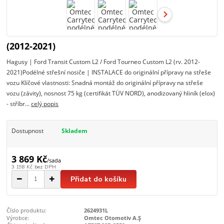
(2012-2021)
Hagusy | Ford Transit Custom L2 / Ford Tourneo Custom L2 (rv. 2012-
2021)Podélné střešní nosiče | INSTALACE do originální přípravy na střeše
vozu Klíčové vlastnosti: Snadná montáž do originální přípravy na střeše
vozu (závity), nosnost 75 kg (certifikát TÜV NORD), anodizovaný hliník (elox)
- stříbr...
celý popis
Dostupnost
Skladem
3 869 Kč
/
sada
3 198 Kč
bez DPH
Přidat do košíku
Číslo produktu:
2624931L
Výrobce:
Omtec Otomotiv A.Ş