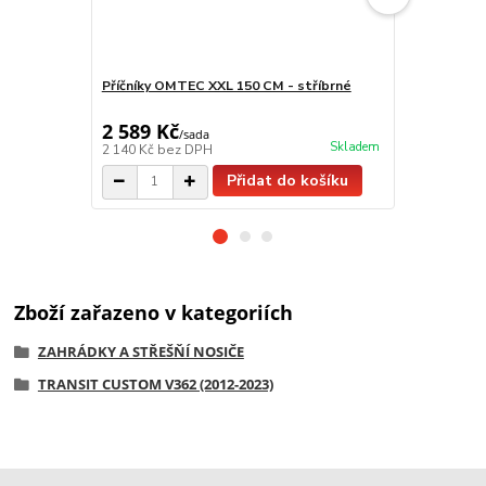
Příčníky OMTEC XXL 150 CM - stříbrné
Omtec příčn
2 589 Kč
2 299 Kč
/
sada
Skladem
2 140 Kč
bez DPH
1 900 Kč
bez
Přidat do košíku
Zboží zařazeno v kategoriích
ZAHRÁDKY A STŘEŠŇÍ NOSIČE
TRANSIT CUSTOM V362 (2012-2023)