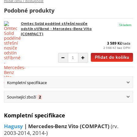
Hlídat cenu / dostupnost
Podobné produkty
Omtec Solid podélné střešní nosiče
Skladem
odstín stříbrné - Mercedes-Benz Vito
(COMPACT)
3 589 Kč
/
sada
2 966 Kč
bez DPH
Přidat do košíku
Kompletní specifikace
Související zboží
2
Kompletní specifikace
Hagusy
| Mercedes-Benz Vito (COMPACT)
(rv.
2003-2014, 2014-)