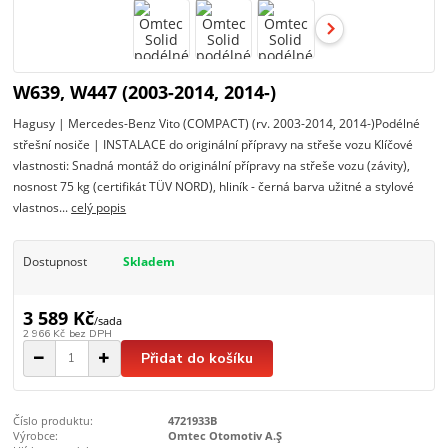
W639, W447 (2003-2014, 2014-)
Hagusy | Mercedes-Benz Vito (COMPACT) (rv. 2003-2014, 2014-)Podélné
střešní nosiče | INSTALACE do originální přípravy na střeše vozu Klíčové
vlastnosti: Snadná montáž do originální přípravy na střeše vozu (závity),
nosnost 75 kg (certifikát TÜV NORD), hliník - černá barva užitné a stylové
vlastnos...
celý popis
Dostupnost
Skladem
3 589 Kč
/
sada
2 966 Kč
bez DPH
Přidat do košíku
Číslo produktu:
4721933B
Výrobce:
Omtec Otomotiv A.Ş