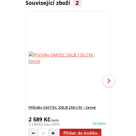
Související zboží
2
Příčníky OMTEC XXLB 150 CM - černé
Omtec příčn
a T6.1 | M
2 589 Kč
2 389 Kč
/
sada
Skladem
2 140 Kč
bez DPH
1 974 Kč
bez
Přidat do košíku