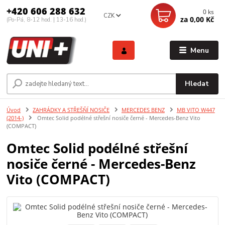
+420 606 288 632
0
ks
CZK
za
0,00 Kč
(Po-Pá, 8-12 hod. | 13-16 hod.)
Menu
Hledat
Úvod
ZAHRÁDKY A STŘEŠŇÍ NOSIČE
MERCEDES BENZ
MB VITO W447
(2014-)
Omtec Solid podélné střešní nosiče černé - Mercedes-Benz Vito
(COMPACT)
Omtec Solid podélné střešní
nosiče černé - Mercedes-Benz
Vito (COMPACT)