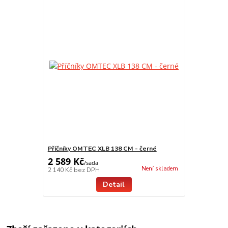
Příčníky OMTEC XLB 138 CM - černé
2 589 Kč
/
sada
Není skladem
2 140 Kč
bez DPH
Detail