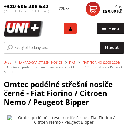
+420 606 288 632
0
ks
CZK
za
0,00 Kč
(Po-Pá, 8-12 hod. | 13-16 hod.)
Menu
Hledat
Úvod
ZAHRÁDKY A STŘEŠŇÍ NOSIČE
FIAT
FIAT FIORINO (2008-2024)
Omtec podélné střešní nosiče černé - Fiat Fiorino / Citroen Nemo / Peugeot
Bipper
Omtec podélné střešní nosiče
černé - Fiat Fiorino / Citroen
Nemo / Peugeot Bipper