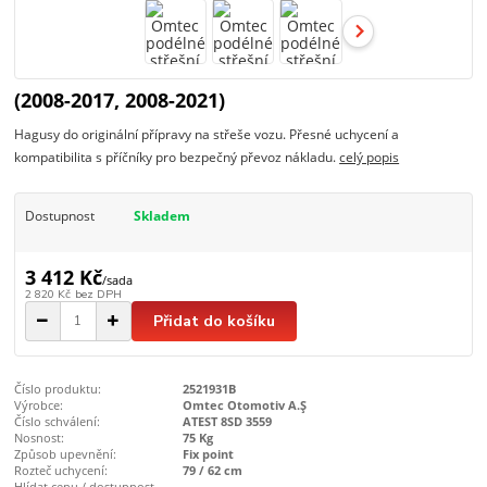
(2008-2017, 2008-2021)
Hagusy do originální přípravy na střeše vozu. Přesné uchycení a
kompatibilita s příčníky pro bezpečný převoz nákladu.
celý popis
Dostupnost
Skladem
3 412 Kč
/
sada
2 820 Kč
bez DPH
Přidat do košíku
Číslo produktu:
2521931B
Výrobce:
Omtec Otomotiv A.Ş
Číslo schválení:
ATEST 8SD 3559
Nosnost:
75 Kg
Způsob upevnění:
Fix point
Rozteč uchycení:
79 / 62 cm
Hlídat cenu / dostupnost