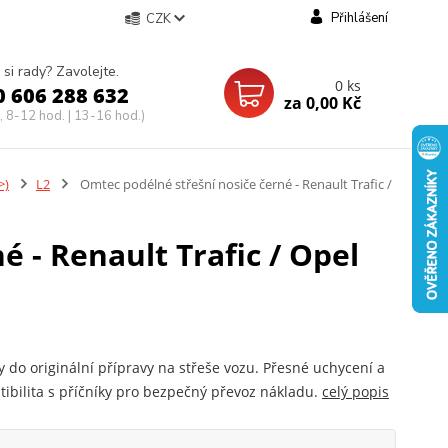
Přihlášení
CZK
 si rady? Zavolejte.
0
ks
0 606 288 632
za
0,00 Kč
, 8-12 hod. | 13-16 hod.)
>)
L2
Omtec podélné střešní nosiče černé - Renault Trafic /
 - Renault Trafic / Opel
 do originální přípravy na střeše vozu. Přesné uchycení a
ibilita s příčníky pro bezpečný převoz nákladu.
celý popis