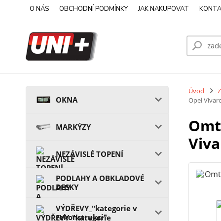
O NÁS
OBCHODNÍ PODMÍNKY
JAK NAKUPOVAT
KONTA
Úvod
OKNA
Opel Vivaro
Omte
MARKÝZY
Viva
NEZÁVISLÉ TOPENÍ
PODLAHY A OBKLADOVÉ
DESKY
VÝDŘEVY_"kategorie v
rekonstrukci"