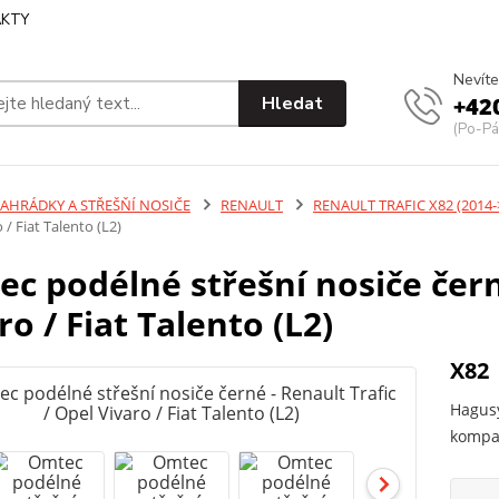
KTY
Nevíte
Hledat
+42
(Po-Pá
ZAHRÁDKY A STŘEŠŇÍ NOSIČE
RENAULT
RENAULT TRAFIC X82 (2014-
 / Fiat Talento (L2)
c podélné střešní nosiče černé
ro / Fiat Talento (L2)
X82
Hagusy
kompat