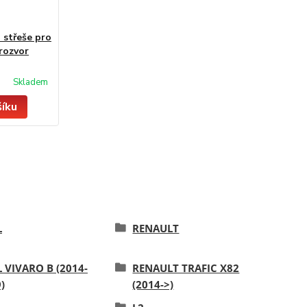
 střeše pro
 rozvor
Skladem
šíku
L
RENAULT
 VIVARO B (2014-
RENAULT TRAFIC X82
)
(2014->)