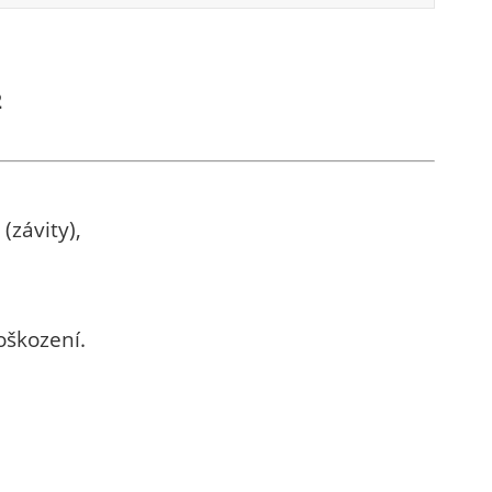
2
(závity),
oškození.