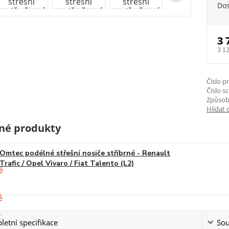
Do
3 
3 1
Číslo p
Číslo s
Způsob
Hlídat 
né produkty
Omtec podélné střešní nosiče stříbrné - Renault
Trafic / Opel Vivaro / Fiat Talento (L2)
etní specifikace
Sou