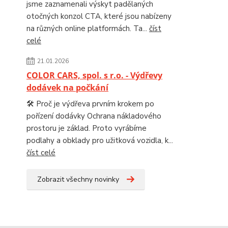
jsme zaznamenali výskyt padělaných
otočných konzol CTA, které jsou nabízeny
na různých online platformách. Ta...
číst
celé
21.01.2026
COLOR CARS, spol. s r.o. - Výdřevy
dodávek na počkání
🛠️ Proč je výdřeva prvním krokem po
pořízení dodávky Ochrana nákladového
prostoru je základ. Proto vyrábíme
podlahy a obklady pro užitková vozidla, k...
číst celé
Zobrazit všechny novinky