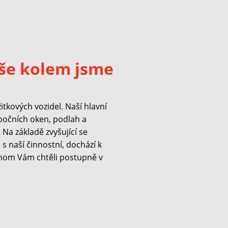
še kolem jsme
kových vozidel. Naší hlavní
 bočních oken, podlah a
Na základě zvyšující se
s naší činnostní, dochází k
hom Vám chtěli postupně v