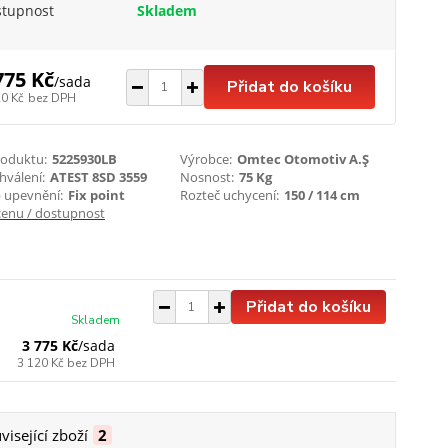
stupnost
Skladem
775 Kč
/
sada
Přidat do košíku
20 Kč
bez DPH
roduktu:
5225930LB
Výrobce:
Omtec Otomotiv A.Ş
chválení:
ATEST 8SD 3559
Nosnost:
75 Kg
 upevnění:
Fix point
Rozteč uchycení:
150 / 114 cm
cenu / dostupnost
Přidat do košíku
Skladem
3 775 Kč
/
sada
3 120 Kč
bez DPH
visející zboží
2