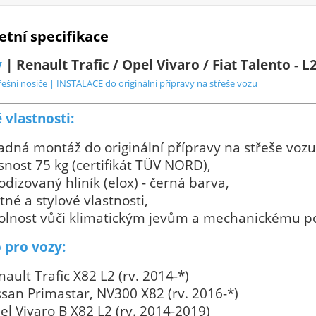
tní specifikace
y
| Renault Trafic / Opel Vivaro / Fiat Talento - L
ešní nosiče | INSTALACE do originální přípravy na střeše vozu
 vlastnosti:
adná montáž do originální přípravy na střeše vozu 
snost 75 kg (certifikát TÜV NORD),
odizovaný hliník (elox) - černá barva,
tné a stylové vlastnosti,
olnost vůči klimatickým jevům a mechanickému p
 pro vozy:
ault Trafic X82 L2 (rv. 2014-*)
ssan Primastar, NV300 X82 (rv. 2016-*)
el Vivaro B X82 L2 (rv. 2014-2019)