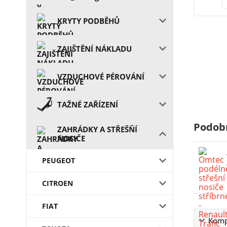
KRYTY PODBĚHŮ
ZAJIŠTĚNÍ NÁKLADU
VZDUCHOVÉ PÉROVÁNÍ
TAŽNÉ ZAŘÍZENÍ
Podob
ZAHRÁDKY A STŘEŠŇÍ
NOSIČE
PEUGEOT
CITROEN
FIAT
Kompl