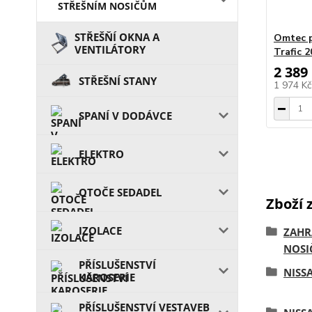
STŘEŠNÍM NOSIČŮM
STŘEŠŇÍ OKNA A
Omtec p
VENTILÁTORY
Trafic 
2 389
STŘEŠNÍ STANY
1 974 K
SPANÍ V DODÁVCE
ELEKTRO
OTOČE SEDADEL
Zboží 
IZOLACE
ZAHR
NOSI
PŘÍSLUŠENSTVÍ
NISS
KAROSERIE
PŘÍSLUŠENSTVÍ VESTAVEB