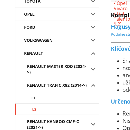
TOYOTA
Komple
OPEL
Hagus
FORD
Podélné stř
VOLKSWAGEN
Klíčové
RENAULT
Sn
RENAULT MASTER XDD (2024-
no
>)
an
uži
RENAULT TRAFIC X82 (2014->)
od
L1
Určeno
L2
Ren
Ni
RENAULT KANGOO CMF-C
Op
(2021->)