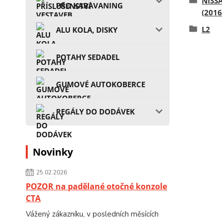
NISS
PRO KARAVANING
(2016
L2
ALU KOLA, DISKY
POTAHY SEDADEL
GUMOVÉ AUTOKOBERCE
REGÁLY DO DODÁVEK
Novinky
25.02.2026
POZOR na padělané otočné konzole
CTA
Vážený zákazníku, v posledních měsících