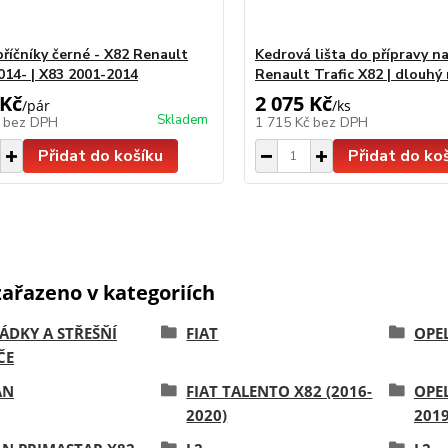
říčníky černé - X82 Renault
Kedrová lišta do přípravy na
2014- | X83 2001-2014
Renault Trafic X82 | dlouhý
 Kč
2 075 Kč
/
pár
/
ks
Skladem
č
bez DPH
1 715 Kč
bez DPH
Přidat do košíku
Přidat do ko
zařazeno v kategoriích
ÁDKY A STŘEŠŇÍ
FIAT
OPE
ČE
AN
FIAT TALENTO X82 (2016-
OPEL
2020)
2019