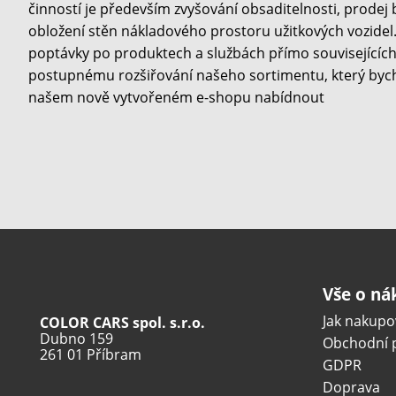
činností je především zvyšování obsaditelnosti, prodej
obložení stěn nákladového prostoru užitkových vozidel. 
poptávky po produktech a službách přímo souvisejících 
postupnému rozšiřování našeho sortimentu, který byc
našem nově vytvořeném e-shopu nabídnout
Vše o n
Jak nakupo
COLOR CARS spol. s.r.o.
Dubno 159
Obchodní 
261 01 Příbram
GDPR
Doprava