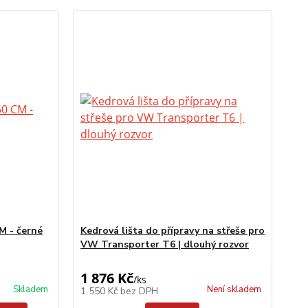
M - černé
Kedrová lišta do přípravy na střeše pro
VW Transporter T6 | dlouhý rozvor
1 876 Kč
/
ks
Skladem
Není skladem
1 550 Kč
bez DPH