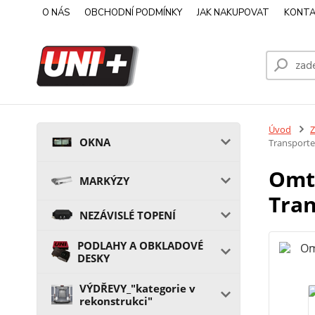
O NÁS
OBCHODNÍ PODMÍNKY
JAK NAKUPOVAT
KONTA
Úvod
OKNA
Transporter
Omte
MARKÝZY
Tran
NEZÁVISLÉ TOPENÍ
PODLAHY A OBKLADOVÉ
DESKY
VÝDŘEVY_"kategorie v
rekonstrukci"