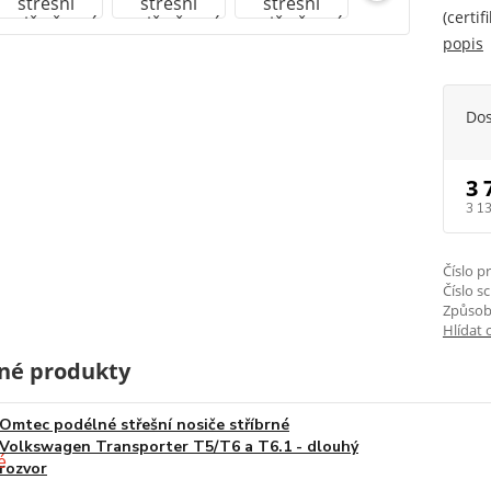
(certi
popis
Do
3 
3 1
Číslo p
Číslo s
Způsob
Hlídat 
né produkty
Omtec podélné střešní nosiče stříbrné
Volkswagen Transporter T5/T6 a T6.1 - dlouhý
rozvor