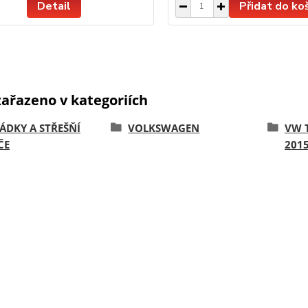
Detail
Přidat do ko
zařazeno v kategoriích
ÁDKY A STŘEŠŇÍ
VOLKSWAGEN
VW T
ČE
2015