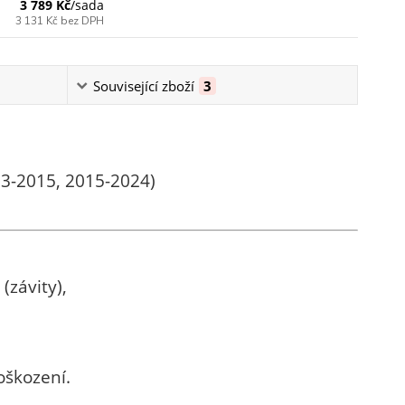
3 789 Kč
/
sada
3 131 Kč
bez DPH
Související zboží
3
03-2015, 2015-2024)
(závity),
oškození.