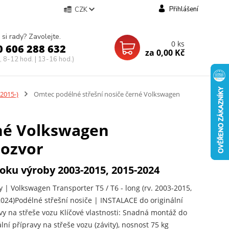
Přihlášení
CZK
 si rady? Zavolejte.
0
ks
0 606 288 632
za
0,00 Kč
, 8-12 hod. | 13-16 hod.)
 2015-)
Omtec podélné střešní nosiče černé Volkswagen
rné Volkswagen
rozvor
oku výroby 2003-2015, 2015-2024
 | Volkswagen Transporter T5 / T6 - long (rv. 2003-2015,
024)Podélné střešní nosiče | INSTALACE do originální
vy na střeše vozu Klíčové vlastnosti: Snadná montáž do
ální přípravy na střeše vozu (závity), nosnost 75 kg