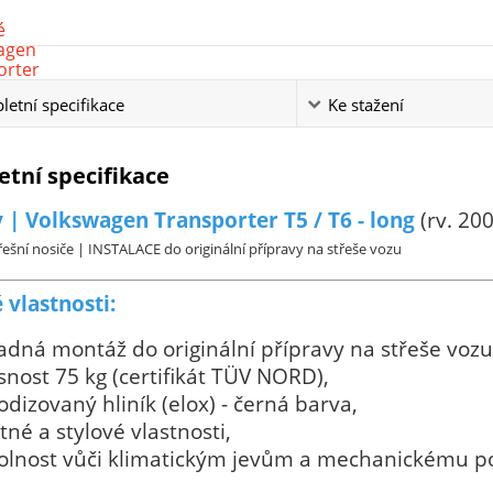
etní specifikace
Ke stažení
tní specifikace
 | Volkswagen Transporter T5 / T6 - long
(rv. 20
ešní nosiče | INSTALACE do originální přípravy na střeše vozu
 vlastnosti:
adná montáž do originální přípravy na střeše vozu 
snost 75 kg (certifikát TÜV NORD),
odizovaný hliník (elox) - černá barva,
tné a stylové vlastnosti,
olnost vůči klimatickým jevům a mechanickému p