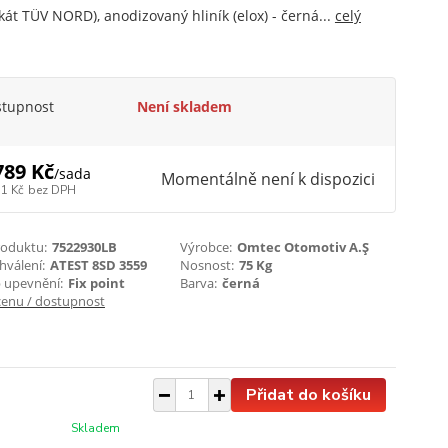
fikát TÜV NORD), anodizovaný hliník (elox) - černá...
celý
stupnost
Není skladem
789 Kč
/
sada
Momentálně není k dispozici
31 Kč
bez DPH
roduktu:
7522930LB
Výrobce:
Omtec Otomotiv A.Ş
chválení:
ATEST 8SD 3559
Nosnost:
75 Kg
 upevnění:
Fix point
Barva:
černá
cenu / dostupnost
Přidat do košíku
Skladem