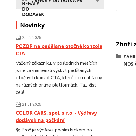
REGÁLY DO DODÁVEK
Novinky
25.02.2026
Zboží 
POZOR na padělané otočné konzole
CTA
ZAHR
Vážený zákazníku, v posledních měsících
NOSI
jsme zaznamenali výskyt padělaných
otočných konzol CTA, které jsou nabízeny
na různých online platformách. Ta...
číst
celé
21.01.2026
COLOR CARS, spol. s r.o. - Výdřevy
dodávek na počkání
🛠️ Proč je výdřeva prvním krokem po