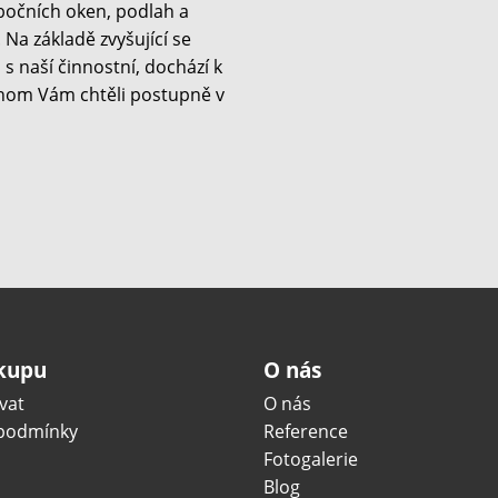
 bočních oken, podlah a
Na základě zvyšující se
s naší činnostní, dochází k
hom Vám chtěli postupně v
ákupu
O nás
vat
O nás
podmínky
Reference
Fotogalerie
Blog