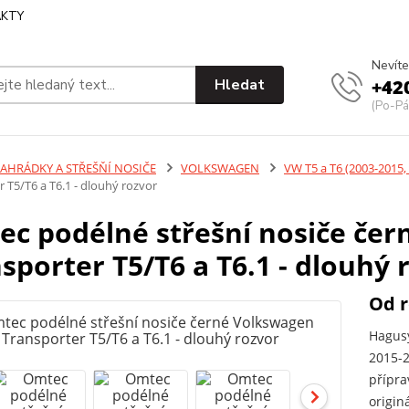
KTY
Nevíte
Hledat
+42
(Po-Pá
ZAHRÁDKY A STŘEŠŇÍ NOSIČE
VOLKSWAGEN
VW T5 a T6 (2003-2015,
 T5/T6 a T6.1 - dlouhý rozvor
c podélné střešní nosiče če
sporter T5/T6 a T6.1 - dlouhý 
Od r
Hagusy
2015-2
přípra
origin