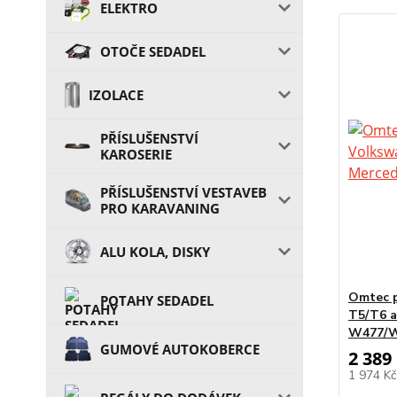
ELEKTRO
OTOČE SEDADEL
IZOLACE
PŘÍSLUŠENSTVÍ
KAROSERIE
PŘÍSLUŠENSTVÍ VESTAVEB
PRO KARAVANING
ALU KOLA, DISKY
Omtec p
POTAHY SEDADEL
T5/T6 a
W477/
GUMOVÉ AUTOKOBERCE
2 389
1 974 K