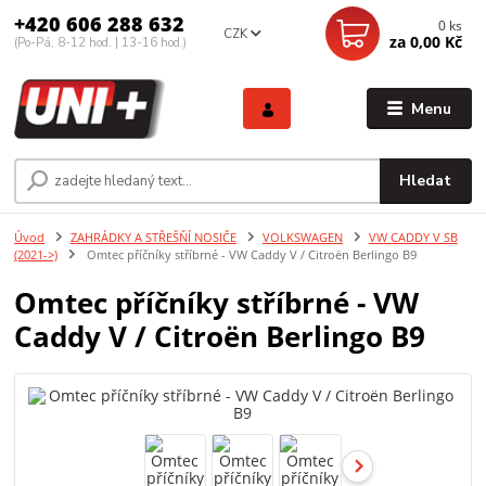
+420 606 288 632
0
ks
CZK
za
0,00 Kč
(Po-Pá, 8-12 hod. | 13-16 hod.)
Menu
Hledat
Úvod
ZAHRÁDKY A STŘEŠŇÍ NOSIČE
VOLKSWAGEN
VW CADDY V SB
(2021->)
Omtec příčníky stříbrné - VW Caddy V / Citroën Berlingo B9
Omtec příčníky stříbrné - VW
Caddy V / Citroën Berlingo B9