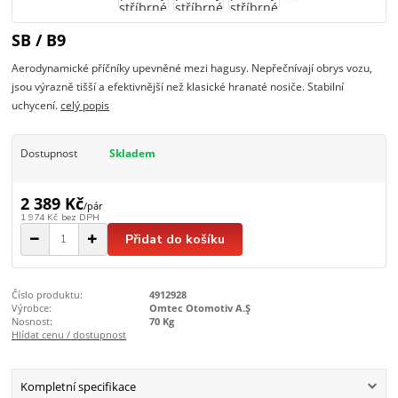
SB / B9
Aerodynamické příčníky upevněné mezi hagusy. Nepřečnívají obrys vozu,
jsou výrazně tišší a efektivnější než klasické hranaté nosiče. Stabilní
uchycení.
celý popis
Dostupnost
Skladem
2 389 Kč
/
pár
1 974 Kč
bez DPH
Přidat do košíku
Číslo produktu:
4912928
Výrobce:
Omtec Otomotiv A.Ş
Nosnost:
70 Kg
Hlídat cenu / dostupnost
Kompletní specifikace