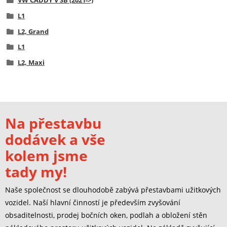
VW CADDY V SB (2021->)
L1
L2, Grand
L1
L2, Maxi
Na přestavbu
dodávek a vše
kolem jsme
tady my!
Naše společnost se dlouhodobě zabývá přestavbami užitkových
vozidel. Naší hlavní činností je především zvyšování
obsaditelnosti, prodej bočních oken, podlah a obložení stěn