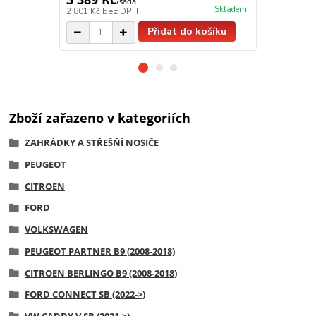
/
sada
Skladem
2 801 Kč
bez DPH
3 121 Kč
bez
Přidat do košíku
Zboží zařazeno v kategoriích
ZAHRÁDKY A STŘEŠŇÍ NOSIČE
PEUGEOT
CITROEN
FORD
VOLKSWAGEN
PEUGEOT PARTNER B9 (2008-2018)
CITROEN BERLINGO B9 (2008-2018)
FORD CONNECT SB (2022->)