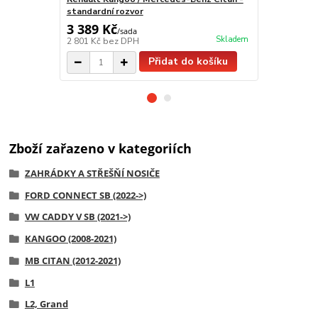
standardní rozvor
Citan - dlou
3 389 Kč
3 589 Kč
/
sada
Skladem
2 801 Kč
bez DPH
2 966 Kč
bez
Přidat do košíku
Zboží zařazeno v kategoriích
ZAHRÁDKY A STŘEŠŇÍ NOSIČE
FORD CONNECT SB (2022->)
VW CADDY V SB (2021->)
KANGOO (2008-2021)
MB CITAN (2012-2021)
L1
L2, Grand