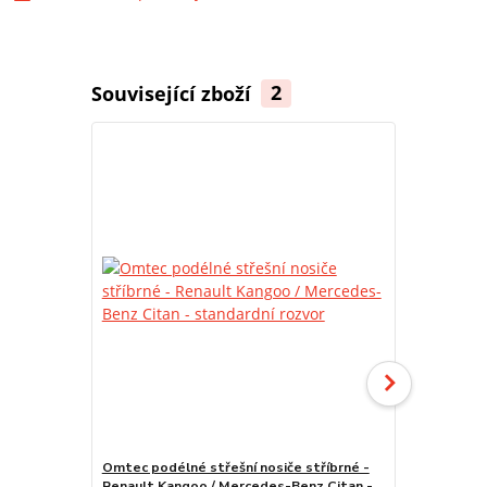
Související zboží
2
Omtec podélné střešní nosiče stříbrné -
Omtec podél
Renault Kangoo / Mercedes-Benz Citan -
Renault Kan