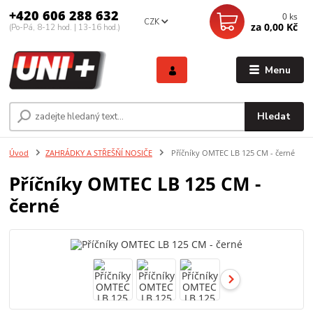
+420 606 288 632
0
ks
CZK
za
0,00 Kč
(Po-Pá, 8-12 hod. | 13-16 hod.)
Menu
Hledat
Úvod
ZAHRÁDKY A STŘEŠŇÍ NOSIČE
Příčníky OMTEC LB 125 CM - černé
Příčníky OMTEC LB 125 CM -
černé