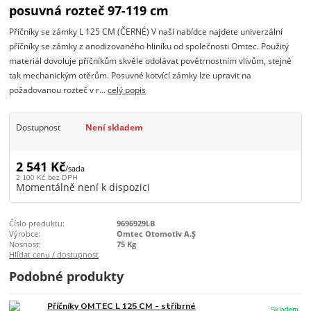
posuvná rozteč 97-119 cm
Příčníky se zámky L 125 CM (ČERNÉ) V naší nabídce najdete univerzální
příčníky se zámky z anodizovaného hliníku od společnosti Omtec. Použitý
materiál dovoluje příčníkům skvěle odolávat povětrnostním vlivům, stejně
tak mechanickým otěrům. Posuvné kotvící zámky lze upravit na
požadovanou rozteč v r...
celý popis
Dostupnost
Není skladem
2 541 Kč
/
sada
2 100 Kč
bez DPH
Momentálně není k dispozici
Číslo produktu:
9696929LB
Výrobce:
Omtec Otomotiv A.Ş
Nosnost:
75 Kg
Hlídat cenu / dostupnost
Podobné produkty
Příčníky OMTEC L 125 CM - stříbrné
Skladem