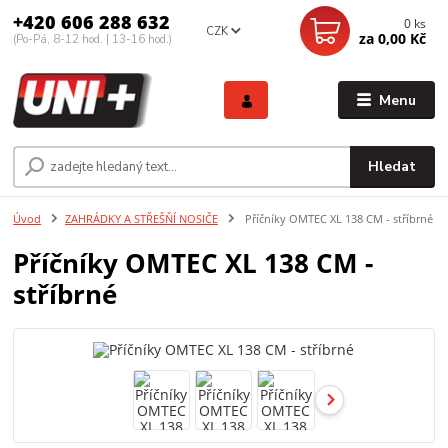
+420 606 288 632
0
ks
CZK
za
0,00 Kč
(Po-Pá, 8-12 hod. | 13-16 hod.)
Menu
Hledat
Úvod
ZAHRÁDKY A STŘEŠŇÍ NOSIČE
Příčníky OMTEC XL 138 CM - stříbrné
Příčníky OMTEC XL 138 CM -
stříbrné