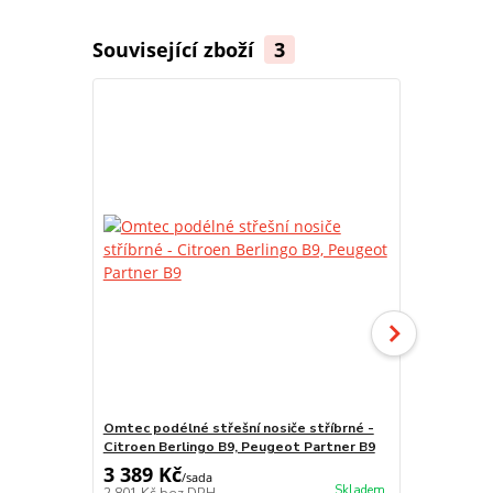
Související zboží
3
Omtec podélné střešní nosiče stříbrné -
Omtec podél
Citroen Berlingo B9, Peugeot Partner B9
Fiat Doblo 
3 389 Kč
3 266 Kč
/
sada
Skladem