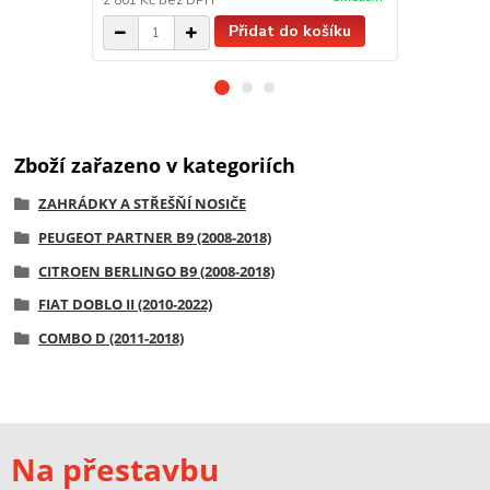
2 801 Kč
bez DPH
2 699 Kč
bez
Přidat do košíku
Zboží zařazeno v kategoriích
ZAHRÁDKY A STŘEŠŇÍ NOSIČE
PEUGEOT PARTNER B9 (2008-2018)
CITROEN BERLINGO B9 (2008-2018)
FIAT DOBLO II (2010-2022)
COMBO D (2011-2018)
Na přestavbu