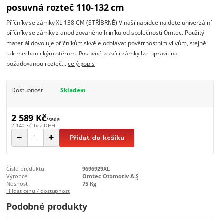
posuvná rozteč 110-132 cm
Příčníky se zámky XL 138 CM (STŘÍBRNÉ) V naší nabídce najdete univerzální
příčníky se zámky z anodizovaného hliníku od společnosti Omtec. Použitý
materiál dovoluje příčníkům skvěle odolávat povětrnostním vlivům, stejně
tak mechanickým otěrům. Posuvné kotvící zámky lze upravit na
požadovanou rozteč...
celý popis
Dostupnost
Skladem
2 589 Kč
/
sada
2 140 Kč
bez DPH
Přidat do košíku
Číslo produktu:
9696929XL
Výrobce:
Omtec Otomotiv A.Ş
Nosnost:
75 Kg
Hlídat cenu / dostupnost
Podobné produkty