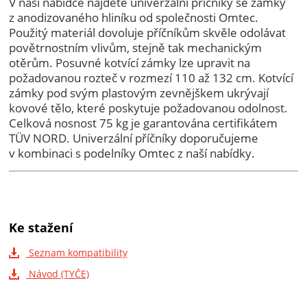
V naší nabídce najdete univerzální příčníky se zámky
z anodizovaného hliníku od společnosti Omtec.
Použitý materiál dovoluje příčníkům skvěle odolávat
povětrnostním vlivům, stejně tak mechanickým
otěrům. Posuvné kotvící zámky lze upravit na
požadovanou rozteč v rozmezí 110 až 132 cm. Kotvící
zámky pod svým plastovým zevnějškem ukrývají
kovové tělo, které poskytuje požadovanou odolnost.
Celková nosnost 75 kg je garantována certifikátem
TÜV NORD. Univerzální příčníky doporučujeme
v kombinaci s podelníky Omtec z naší nabídky.
Ke stažení
Seznam kompatibility
Návod (TYČE)