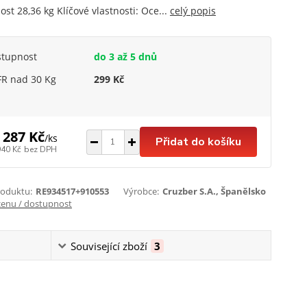
st 28,36 kg Klíčové vlastnosti: Oce...
celý popis
stupnost
do 3 až 5 dnů
R nad 30 Kg
299 Kč
 287 Kč
/
ks
Přidat do košíku
940 Kč
bez DPH
roduktu:
RE934517+910553
Výrobce:
Cruzber S.A., Španělsko
cenu / dostupnost
Související zboží
3