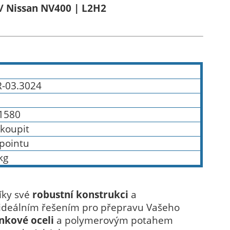
/ Nissan NV400 | L2H2
R-03.3024
1580
koupit
 pointu
kg
íky své
robustní konstrukci
a
ideálním řešením pro přepravu Vašeho
nkové oceli
a polymerovým potahem