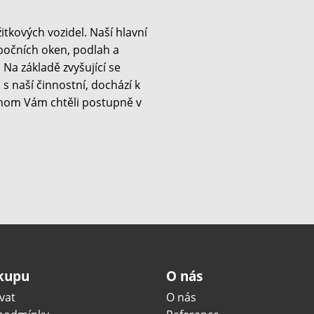
kových vozidel. Naší hlavní
 bočních oken, podlah a
Na základě zvyšující se
s naší činnostní, dochází k
hom Vám chtěli postupně v
ákupu
O nás
vat
O nás