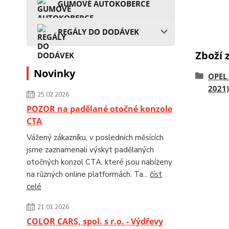
GUMOVÉ AUTOKOBERCE
REGÁLY DO DODÁVEK
Zboží 
Novinky
OPEL
2021)
25.02.2026
POZOR na padělané otočné konzole
CTA
Vážený zákazníku, v posledních měsících
jsme zaznamenali výskyt padělaných
otočných konzol CTA, které jsou nabízeny
na různých online platformách. Ta...
číst
celé
21.01.2026
COLOR CARS, spol. s r.o. - Výdřevy