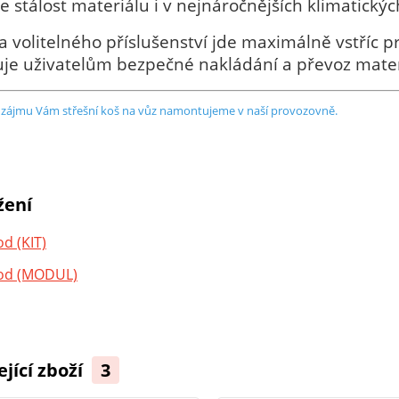
e stálost materiálu i v nejnáročnějších klimatick
 volitelného příslušenství jde maximálně vstříc pr
je uživatelům bezpečné nakládání a převoz materi
 zájmu Vám střešní koš na vůz namontujeme v naší provozovně.
žení
d (KIT)
od (MODUL)
ející zboží
3