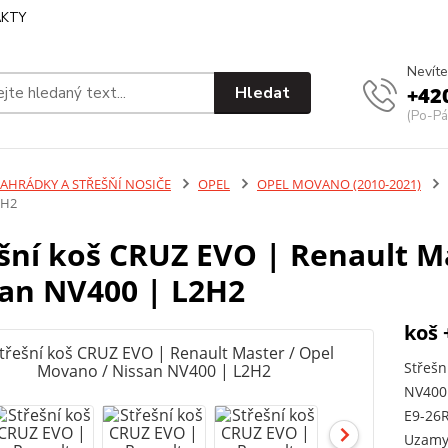
KTY
Nevíte
Hledat
+42
(Po-Pá
ZAHRÁDKY A STŘEŠŇÍ NOSIČE
OPEL
OPEL MOVANO (2010-2021)
2H2
šní koš CRUZ EVO | Renault M
an NV400 | L2H2
koš 
Střešn
NV400 
E9-26R
Uzamyk