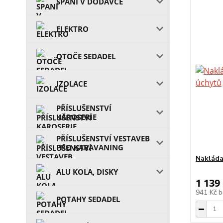
SPANÍ V DODÁVCE
ELEKTRO
OTOČE SEDADEL
IZOLACE
PŘÍSLUŠENSTVÍ
KAROSERIE
PŘÍSLUŠENSTVÍ VESTAVEB
PRO KARAVANING
Nakláda
ALU KOLA, DISKY
1 139
941 Kč
b
POTAHY SEDADEL