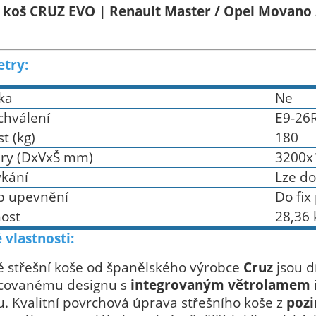
í koš CRUZ EVO |
Renault Master / Opel Movano 
try:
ka
Ne
schválení
E9-26
t (kg)
180
ry (DxVxŠ mm)
3200x
kání
Lze do
b upevnění
Do fix
ost
28,36 
 vlastnosti:
é střešní koše od španělského výrobce
Cruz
jsou d
covanému designu s
integrovaným větrolamem
. Kvalitní povrchová úprava střešního koše z
pozi