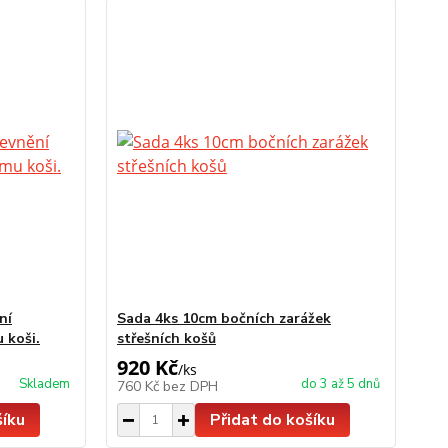
ní
Sada 4ks 10cm bočních zarážek
 koši.
střešních košů
920 Kč
/
ks
Skladem
do 3 až 5 dnů
760 Kč
bez DPH
šíku
Přidat do košíku