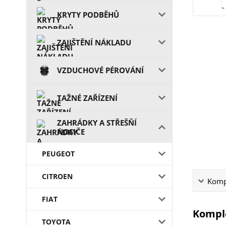
KRYTY PODBĚHŮ
ZAJIŠTĚNÍ NÁKLADU
VZDUCHOVÉ PÉROVÁNÍ
TAŽNÉ ZAŘÍZENÍ
ZAHRÁDKY A STŘEŠŇÍ
NOSIČE
PEUGEOT
CITROEN
Kompl
FIAT
Komple
TOYOTA