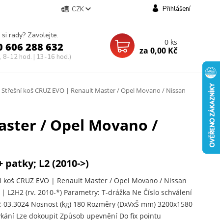
Přihlášení
CZK
 si rady? Zavolejte.
0
ks
0 606 288 632
za
0,00 Kč
, 8-12 hod. | 13-16 hod.)
Střešní koš CRUZ EVO | Renault Master / Opel Movano / Nissan
aster / Opel Movano /
+ patky; L2 (2010->)
í koš CRUZ EVO | Renault Master / Opel Movano / Nissan
| L2H2 (rv. 2010-*) Parametry: T-drážka Ne Číslo schválení
-03.3024 Nosnost (kg) 180 Rozměry (DxVxŠ mm) 3200x1580
ání Lze dokoupit Způsob upevnění Do fix pointu