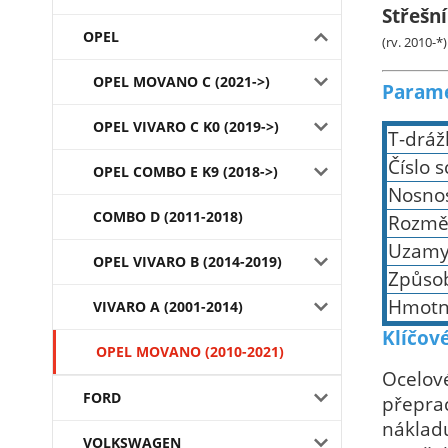
Střešn
OPEL
(rv. 2010-*)
OPEL MOVANO C (2021->)
Parame
OPEL VIVARO C K0 (2019->)
T-dráž
Číslo 
OPEL COMBO E K9 (2018->)
Nosnos
COMBO D (2011-2018)
Rozmě
Uzamy
OPEL VIVARO B (2014-2019)
Způso
Hmotn
VIVARO A (2001-2014)
Klíčové
OPEL MOVANO (2010-2021)
Ocelov
FORD
přepra
nákladu
VOLKSWAGEN