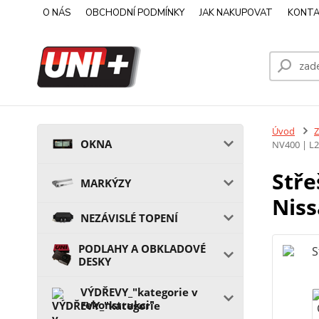
O NÁS
OBCHODNÍ PODMÍNKY
JAK NAKUPOVAT
KONTA
Úvod
OKNA
NV400 | L
Stře
MARKÝZY
Niss
NEZÁVISLÉ TOPENÍ
PODLAHY A OBKLADOVÉ
DESKY
VÝDŘEVY_"kategorie v
rekonstrukci"