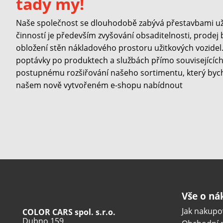
tady my!
Naše společnost se dlouhodobě zabývá přestavbami užit
činností je především zvyšování obsaditelnosti, prodej
obložení stěn nákladového prostoru užitkových vozidel. 
poptávky po produktech a službách přímo souvisejících 
postupnému rozšiřování našeho sortimentu, který byc
našem nově vytvořeném e-shopu nabídnout
Vše o n
Jak nakupo
COLOR CARS spol. s.r.o.
Dubno 159