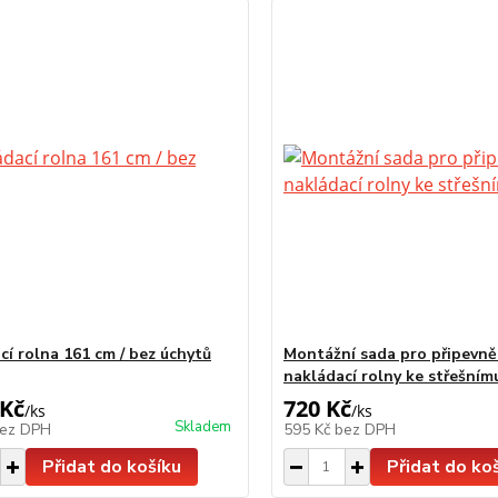
cí rolna 161 cm / bez úchytů
Montážní sada pro připevně
nakládací rolny ke střešnímu
 Kč
720 Kč
/
ks
/
ks
Skladem
ez DPH
595 Kč
bez DPH
Přidat do košíku
Přidat do ko