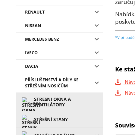
zaručuj
RENAULT
Nabídka
poskytu
NISSAN
*V případě
MERCEDES BENZ
IVECO
DACIA
Ke sta
PŘÍSLUŠENSTVÍ A DÍLY KE
Návo
STŘEŠNÍM NOSIČŮM
Náv
STŘEŠŇÍ OKNA A
VENTILÁTORY
STŘEŠNÍ STANY
Souvis