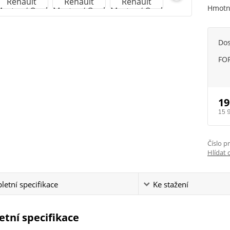
Hmotno
Do
FOF
19
15 
Číslo p
Hlídat 
etní specifikace
Ke stažení
tní specifikace