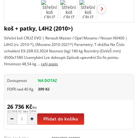
koš + patky, L4H2 (2010>)
Střešní koš CRUZ EVO | Renault Master / Opel Movano / Nissan NV400 |
L4H2 (rv. 2010-*), (Movano 2010-2021*) Parametry: T-drážka Ne Číslo
schválení E9-26R-03.3024 Nosnost (kg) 180 kg Rozměry (DxVxŠ mm)
4500x1580 Uzamykání Lze dokoupit Způsob upevnění Do fix pointu
Hmotnost 48,54 kg ...
celý popis
Dostupnost
NA DOTAZ
FOFR nad 40 Kg
399 Kč
26 736 Kč
/
ks
22 096 Kč
bez DPH
Přidat do košíku