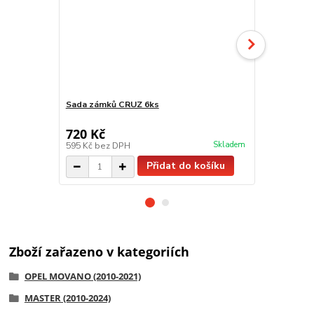
Sada zámků CRUZ 6ks
Sada 4ks 10
košů
720 Kč
920 Kč
/
ks
Skladem
595 Kč
bez DPH
760 Kč
bez 
Přidat do košíku
Zboží zařazeno v kategoriích
OPEL MOVANO (2010-2021)
MASTER (2010-2024)