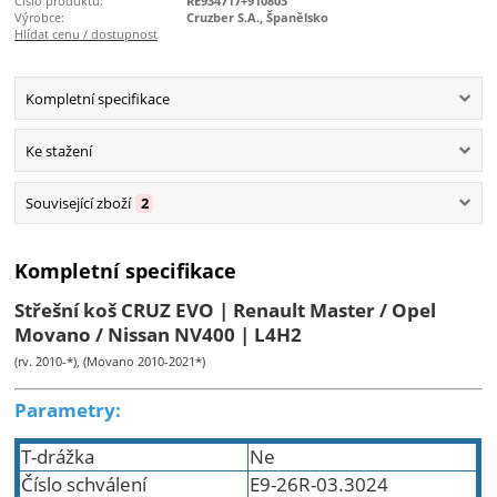
Číslo produktu:
RE934717+910803
Výrobce:
Cruzber S.A., Španělsko
Hlídat cenu / dostupnost
Kompletní specifikace
Ke stažení
Související zboží
2
Kompletní specifikace
Střešní koš CRUZ EVO | Renault Master / Opel
Movano / Nissan NV400 | L4H2
(rv. 2010-*), (Movano 2010-2021*)
Parametry:
T-drážka
Ne
Číslo schválení
E9-26R-03.3024