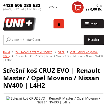
+420 606 288 632
0
ks
CZK
za
0,00 Kč
(Po-Pá, 8-12 hod. | 13-16 hod.)
Menu
Hledat
Úvod
ZAHRÁDKY A STŘEŠŇÍ NOSIČE
OPEL
OPEL MOVANO (2010-
2021)
Střešní koš CRUZ EVO | Renault Master / Opel Movano / Nissan NV400
| L4H2
Střešní koš CRUZ EVO | Renault
Master / Opel Movano / Nissan
NV400 | L4H2