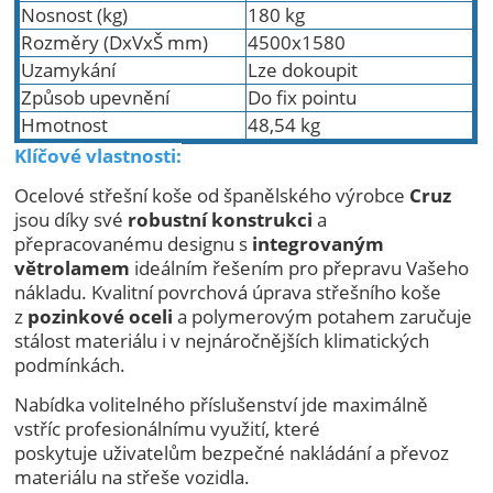
Nosnost (kg)
180 kg
Rozměry (DxVxŠ mm)
4500x1580
Uzamykání
Lze dokoupit
Způsob upevnění
Do fix pointu
Hmotnost
48,54 kg
Klíčové vlastnosti:
Ocelové střešní koše od španělského výrobce
Cruz
jsou díky své
robustní konstrukci
a
přepracovanému designu s
integrovaným
větrolamem
ideálním řešením pro přepravu Vašeho
nákladu. Kvalitní povrchová úprava střešního koše
z
pozinkové oceli
a polymerovým potahem zaručuje
stálost materiálu i v nejnáročnějších klimatických
podmínkách.
Nabídka volitelného příslušenství jde maximálně
vstříc profesionálnímu využití, které
poskytuje uživatelům bezpečné nakládání a převoz
materiálu na střeše vozidla.