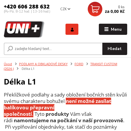
+420 606 288 632
0
ks
CZK
za
0,00 Kč
(Po-Pá, 8-12 hod. | 13-16 hod.)
Menu
Hledat
Úvod
PODLAHY A OBKLADOVÉ DESKY
FORD
TRANSIT CUSTOM
(2024-)
Délka L1
Délka L1
Překližkové podlahy a sady obložení bočních stěn kvůli
svému charakteru bohužel
není možné zasílat
balíkovou přepravní
společností
.
Tyto
produkty
Vám však
rádi
namontujeme
na počkání v naší provozovně
.
Při vyplňování objednávky, tak stačí do poznámky