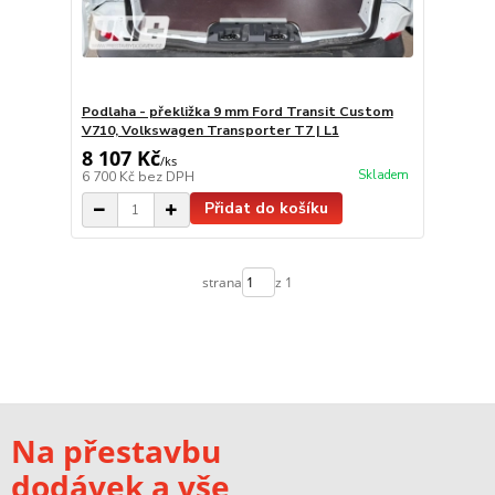
Podlaha - překližka 9 mm Ford Transit Custom
V710, Volkswagen Transporter T7 | L1
8 107 Kč
/
ks
Skladem
6 700 Kč
bez DPH
Přidat do košíku
strana
z 1
Na přestavbu
dodávek a vše