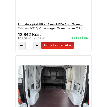
Podlaha - překližka 12 mm HEXA Ford Transit
Custom V710, Volkswagen Transporter T7 | L1
12 342 Kč
/
ks
do 3 až 5 dnů
10 200 Kč
bez DPH
Přidat do košíku