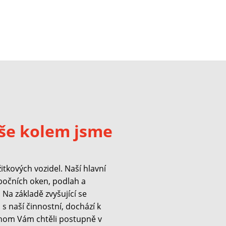
še kolem jsme
kových vozidel. Naší hlavní
 bočních oken, podlah a
Na základě zvyšující se
s naší činnostní, dochází k
hom Vám chtěli postupně v