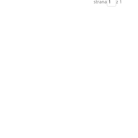
strana
z 1