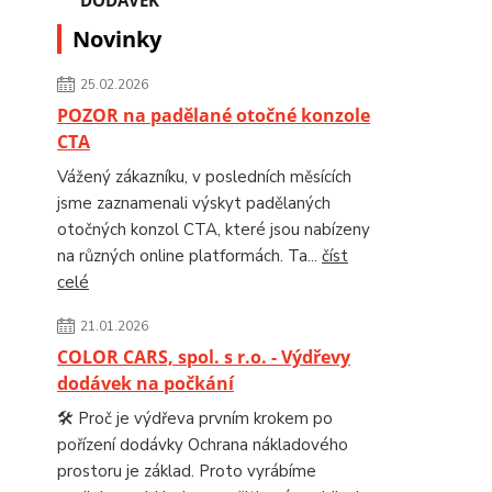
Novinky
25.02.2026
POZOR na padělané otočné konzole
CTA
Vážený zákazníku, v posledních měsících
jsme zaznamenali výskyt padělaných
otočných konzol CTA, které jsou nabízeny
na různých online platformách. Ta...
číst
celé
21.01.2026
COLOR CARS, spol. s r.o. - Výdřevy
dodávek na počkání
🛠️ Proč je výdřeva prvním krokem po
pořízení dodávky Ochrana nákladového
prostoru je základ. Proto vyrábíme