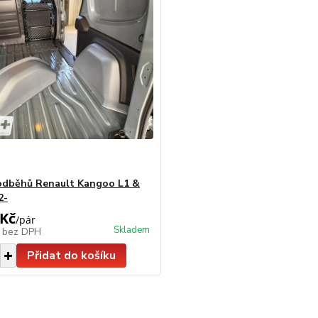
odběhů Renault Kangoo L1 &
2-
 Kč
/
pár
Skladem
č
bez DPH
Přidat do košíku