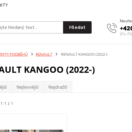
KTY
Nevíte
Hledat
+42
(Po-Pá
KRYTY PODBĚHŮ
RENAULT
RENAULT KANGOO (2022-)
AULT KANGOO (2022-)
ější
Nejlevnější
Nejdražší
1-1 z 1