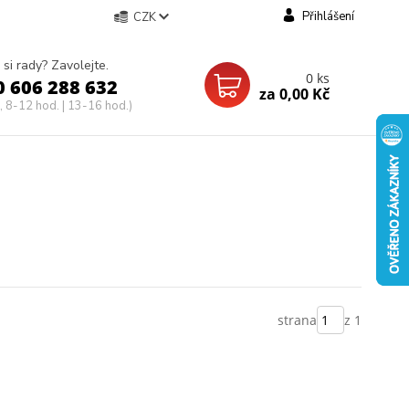
Přihlášení
CZK
 si rady? Zavolejte.
0
ks
0 606 288 632
za
0,00 Kč
, 8-12 hod. | 13-16 hod.)
strana
z 1