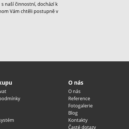
s naší činnostní, dochází k
hom Vám chtěli postupně v
ákupu
O nás
vat
O nás
podmínky
Reference
Fotogalerie
Blog
systém
Kontakty
Časté dotazy