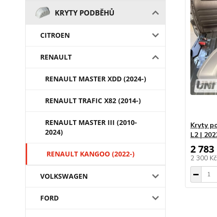
KRYTY PODBĚHŮ
CITROEN
RENAULT
RENAULT MASTER XDD (2024-)
RENAULT TRAFIC X82 (2014-)
RENAULT MASTER III (2010-
Kryty p
2024)
L2 | 202
2 783
RENAULT KANGOO (2022-)
2 300 K
VOLKSWAGEN
FORD