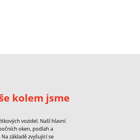
še kolem jsme
kových vozidel. Naší hlavní
 bočních oken, podlah a
Na základě zvyšující se