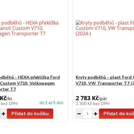
odběhů - HEXA překližka Ford
Kryty podběhů - plast Ford
 Custom V710, Volkswagen
V710, VW Transporter T7 (2
rter T7
 Kč
2 783 Kč
/
ks
/
pár
do 3 až 5 dnů
č
bez DPH
2 300 Kč
bez DPH
Přidat do košíku
Přidat do koš