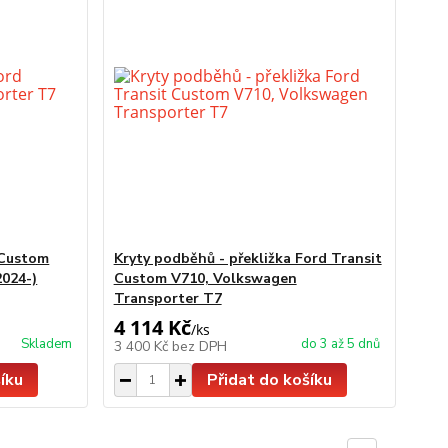
 Custom
Kryty podběhů - překližka Ford Transit
024-)
Custom V710, Volkswagen
Transporter T7
4 114 Kč
/
ks
Skladem
do 3 až 5 dnů
3 400 Kč
bez DPH
íku
Přidat do košíku