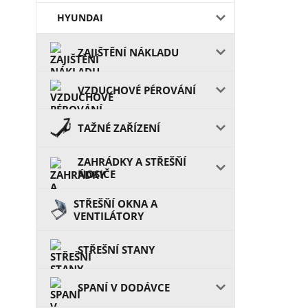
HYUNDAI
ZAJIŠTĚNÍ NÁKLADU
VZDUCHOVÉ PÉROVÁNÍ
TAŽNÉ ZAŘÍZENÍ
ZAHRÁDKY A STŘEŠŇÍ
NOSIČE
STŘEŠŇÍ OKNA A
VENTILÁTORY
STŘEŠNÍ STANY
SPANÍ V DODÁVCE