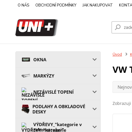
O NÁS
OBCHODNÍ PODMÍNKY
JAK NAKUPOVAT
KONTA
Úvod
OKNA
VW 
MARKÝZY
Nejnov
NEZÁVISLÉ TOPENÍ
Zobrazuji 
PODLAHY A OBKLADOVÉ
DESKY
VÝDŘEVY_"kategorie v
rekonstrukci"