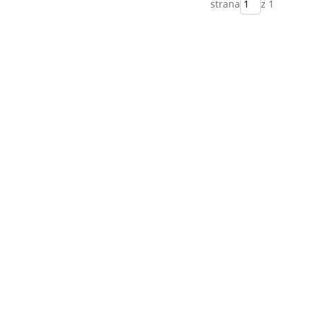
strana
z 1