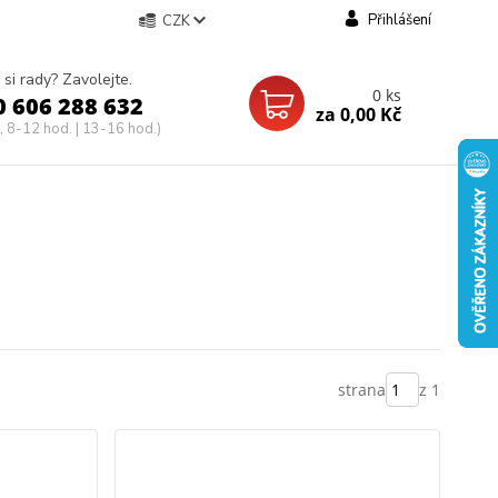
Přihlášení
CZK
 si rady? Zavolejte.
0
ks
0 606 288 632
za
0,00 Kč
, 8-12 hod. | 13-16 hod.)
strana
z 1