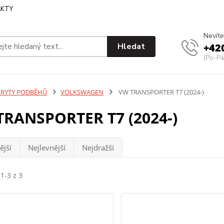
KTY
Nevíte
Hledat
+42
(Po-Pá
KRYTY PODBĚHŮ
VOLKSWAGEN
VW TRANSPORTER T7 (2024-)
TRANSPORTER T7 (2024-)
ější
Nejlevnější
Nejdražší
1-3 z 3