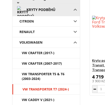
KRYTY PODBĚHŮ
CITROEN
RENAULT
VOLKSWAGEN
VW CRAFTER (2017-)
Kryty p
VW CRAFTER (2007-2017)
Transit
Transpo
VW TRANSPORTER T5 & T6
4 719
(2003-2024)
3 900 K
VW TRANSPORTER T7 (2024-)
VW CADDY V (2021-)