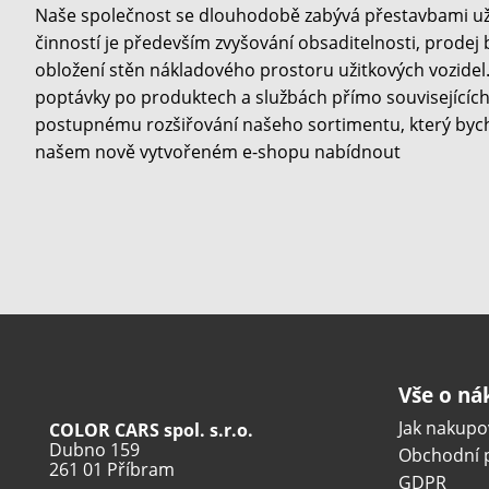
Naše společnost se dlouhodobě zabývá přestavbami užit
činností je především zvyšování obsaditelnosti, prodej
obložení stěn nákladového prostoru užitkových vozidel. 
poptávky po produktech a službách přímo souvisejících 
postupnému rozšiřování našeho sortimentu, který byc
našem nově vytvořeném e-shopu nabídnout
Vše o n
Jak nakupo
COLOR CARS spol. s.r.o.
Dubno 159
Obchodní 
261 01 Příbram
GDPR