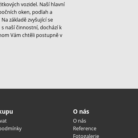
kových vozidel. Naší hlavní
 bočních oken, podlah a
Na základě zvyšující se
s naší činnostní, dochází k
hom Vám chtěli postupně v
ákupu
O nás
vat
O nás
podmínky
Reference
Fotogalerie