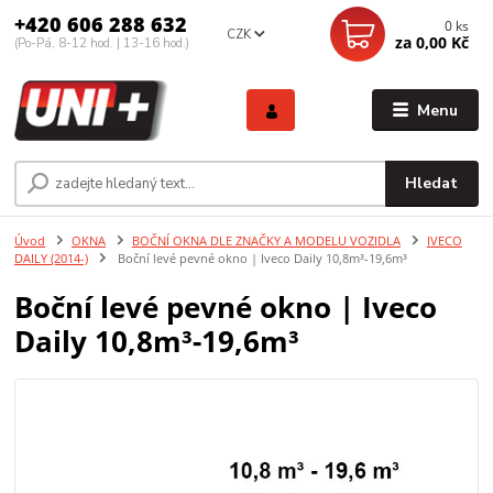
+420 606 288 632
0
ks
CZK
za
0,00 Kč
(Po-Pá, 8-12 hod. | 13-16 hod.)
Menu
Hledat
Úvod
OKNA
BOČNÍ OKNA DLE ZNAČKY A MODELU VOZIDLA
IVECO
DAILY (2014-)
Boční levé pevné okno | Iveco Daily 10,8m³-19,6m³
Boční levé pevné okno | Iveco
Daily 10,8m³-19,6m³