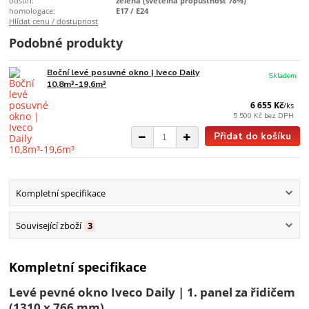
odstín:
zelená (světelná propustnost 78%)
homologace:
E17 / E24
Hlídat cenu / dostupnost
Podobné produkty
Boční levé posuvné okno | Iveco Daily
Skladem
10,8m³-19,6m³
6 655 Kč
/
ks
5 500 Kč
bez DPH
Přidat do košíku
Kompletní specifikace
Související zboží
3
Kompletní specifikace
Levé pevné okno Iveco Daily | 1. panel za řidičem
(1310 x 766 mm)