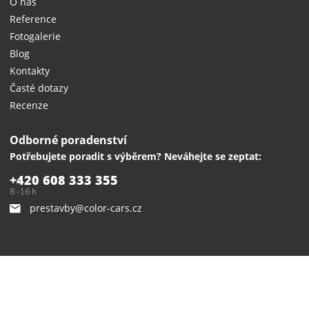
O nás
Reference
Fotogalerie
Blog
Kontakty
Časté dotazy
Recenze
Odborné poradenství
Potřebujete poradit s výběrem? Neváhejte se zeptat:
+420 608 333 355
8 -16 h
prestavby@color-cars.cz
© Copyright 2019 dodavkyeshop.cz
přestavby dodávek
Příbram.
Vytvořeno na
Eshop-rychle.cz
// Grafika:
Poradnyweb.cz