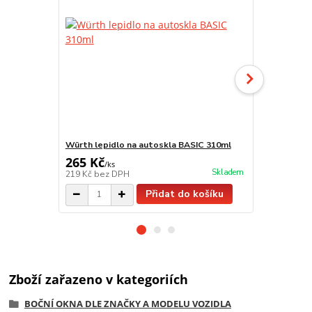
Würth lepidlo na autoskla BASIC 310ml
Štěteček pr
265 Kč
21 Kč
/
ks
/
ks
Skladem
219 Kč
bez DPH
17 Kč
bez D
Přidat do košíku
Zboží zařazeno v kategoriích
BOČNÍ OKNA DLE ZNAČKY A MODELU VOZIDLA