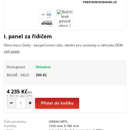
I. panel za řidičem
Okno Iveco Daily – bezpečnostní sklo, ideální pro vestavby a náhradu OEM.
celý popis
Dostupnost
Skladem
BALNÉ - SKLO
200 Kč
4 235 Kč
/
ks
3 500 Kč
bez DPH
Přidat do košíku
Číslo produktu:
OKDAI14FFL
rozměry:
1310 mm X 766 mm