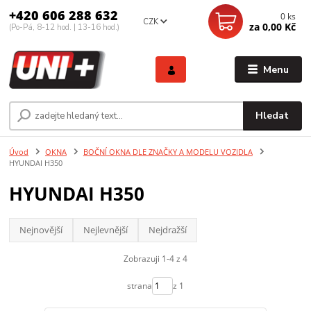
+420 606 288 632
0
ks
CZK
za
0,00 Kč
(Po-Pá, 8-12 hod. | 13-16 hod.)
Menu
Hledat
Úvod
OKNA
BOČNÍ OKNA DLE ZNAČKY A MODELU VOZIDLA
HYUNDAI H350
HYUNDAI H350
Nejnovější
Nejlevnější
Nejdražší
Zobrazuji 1-4 z 4
strana
z 1