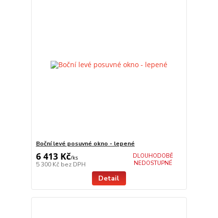
Boční levé posuvné okno - lepené
6 413 Kč
DLOUHODOBĚ
/
ks
NEDOSTUPNÉ
5 300 Kč
bez DPH
Detail