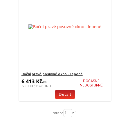
Boční pravé posuvné okno - lepené
6 413 Kč
DOČASNĚ
/
ks
NEDOSTUPNÉ
5 300 Kč
bez DPH
Detail
strana
z 1