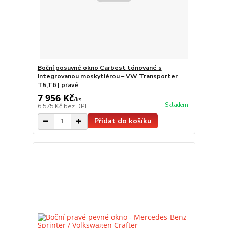
Boční posuvné okno Carbest tónované s
integrovanou moskytiérou – VW Transporter
T5,T6 | pravé
7 956 Kč
/
ks
Skladem
6 575 Kč
bez DPH
Přidat do košíku