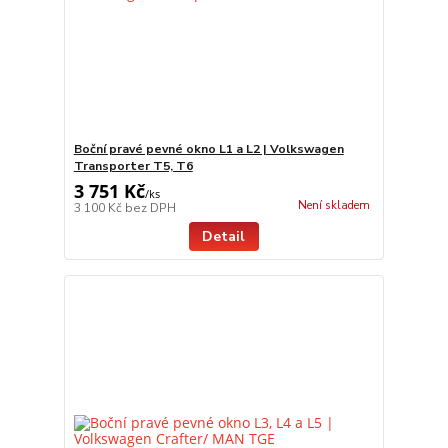
Boční pravé pevné okno L1 a L2 | Volkswagen
Transporter T5, T6
3 751 Kč
/
ks
Není skladem
3 100 Kč
bez DPH
Detail