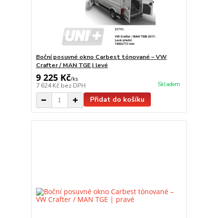
Boční posuvné okno Carbest tónované – VW
Crafter / MAN TGE | levé
9 225 Kč
/
ks
Skladem
7 624 Kč
bez DPH
Přidat do košíku