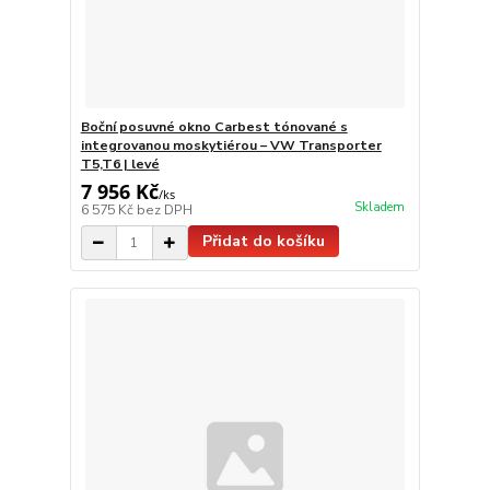
Boční posuvné okno Carbest tónované s
integrovanou moskytiérou – VW Transporter
T5,T6 | levé
7 956 Kč
/
ks
Skladem
6 575 Kč
bez DPH
Přidat do košíku