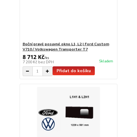
Boční pravé posuvné okno L1, L2 | Ford Custom
V710 / Volkswagen Transporter T7
8 712 Kč
/
ks
Skladem
7 200 Kč
bez DPH
Přidat do košíku