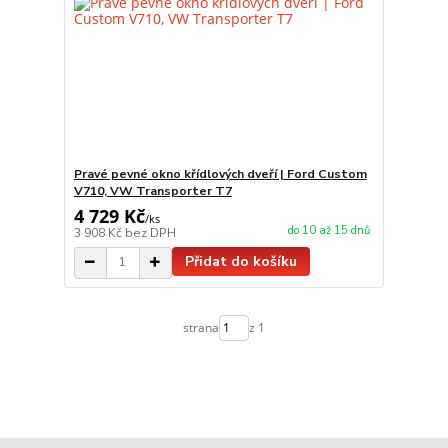
Pravé pevné okno křídlových dveří | Ford Custom
V710, VW Transporter T7
4 729 Kč
/
ks
do 10 až 15 dnů
3 908 Kč
bez DPH
Přidat do košíku
strana
z 1