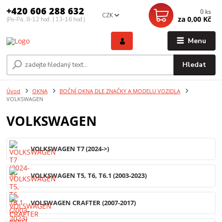
+420 606 288 632
0
ks
CZK
za
0,00 Kč
(Po-Pá, 8-12 hod. | 13-16 hod.)
Menu
Hledat
Úvod
OKNA
BOČNÍ OKNA DLE ZNAČKY A MODELU VOZIDLA
VOLKSWAGEN
VOLKSWAGEN
VOLKSWAGEN T7 (2024->)
VOLKSWAGEN T5, T6, T6.1 (2003-2023)
VOLSWAGEN CRAFTER (2007-2017)