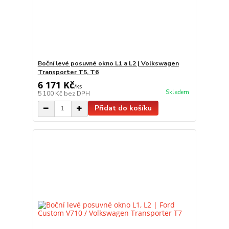
Boční levé posuvné okno L1 a L2 | Volkswagen
Transporter T5, T6
6 171 Kč
/
ks
Skladem
5 100 Kč
bez DPH
Přidat do košíku