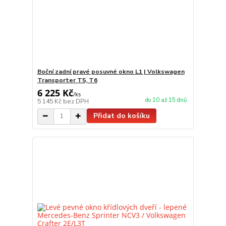
Boční zadní pravé posuvné okno L1 | Volkswagen
Transporter T5, T6
6 225 Kč
/
ks
do 10 až 15 dnů
5 145 Kč
bez DPH
Přidat do košíku