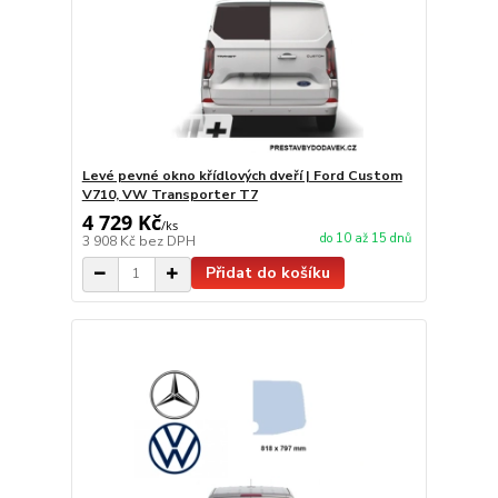
Levé pevné okno křídlových dveří | Ford Custom
V710, VW Transporter T7
4 729 Kč
/
ks
do 10 až 15 dnů
3 908 Kč
bez DPH
Přidat do košíku