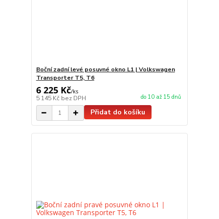
Boční zadní levé posuvné okno L1 | Volkswagen
Transporter T5, T6
6 225 Kč
/
ks
do 10 až 15 dnů
5 145 Kč
bez DPH
Přidat do košíku