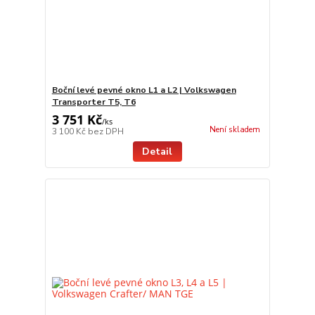
Boční levé pevné okno L1 a L2 | Volkswagen
Transporter T5, T6
3 751 Kč
/
ks
Není skladem
3 100 Kč
bez DPH
Detail