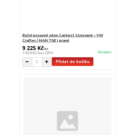
Boční posuvné okno Carbest tónované – VW
Crafter / MAN TGE | pravé
9 225 Kč
/
ks
Skladem
7 624 Kč
bez DPH
Přidat do košíku