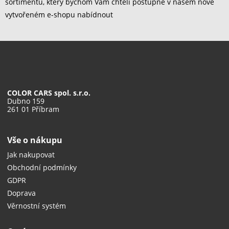
sortimentu, který bychom Vám chtěli postupně v našem nově
vytvořeném e-shopu nabídnout
COLOR CARS spol. s.r.o.
Dubno 159
261 01 Příbram
Vše o nákupu
Jak nakupovat
Obchodní podmínky
GDPR
Doprava
Věrnostní systém