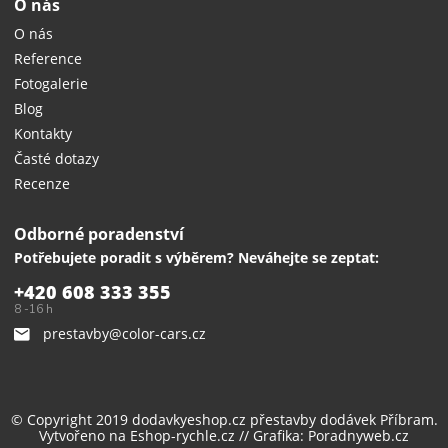
O nás
O nás
Reference
Fotogalerie
Blog
Kontakty
Časté dotazy
Recenze
Odborné poradenství
Potřebujete poradit s výběrem? Neváhejte se zeptat:
+420 608 333 355
8 -16 h
prestavby@color-cars.cz
© Copyright 2019 dodavkyeshop.cz
přestavby dodávek
Příbram.
Vytvořeno na
Eshop-rychle.cz
// Grafika:
Poradnyweb.cz