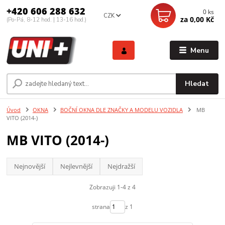
+420 606 288 632
0
ks
CZK
za
0,00 Kč
(Po-Pá, 8-12 hod. | 13-16 hod.)
Menu
Hledat
Úvod
OKNA
BOČNÍ OKNA DLE ZNAČKY A MODELU VOZIDLA
MB
VITO (2014-)
MB VITO (2014-)
Nejnovější
Nejlevnější
Nejdražší
Zobrazuji 1-4 z 4
strana
z 1